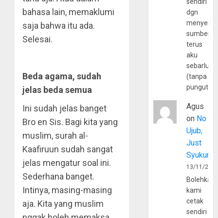
sendiri
bahasa lain, memaklumi
dgn
menyerta
saja bahwa itu ada.
sumber
Selesai.
terus
aku
sebarluas
Beda agama, sudah
(tanpa
pungutan
jelas beda semua
Agus
Ini sudah jelas banget
on
No
Bro en Sis. Bagi kita yang
Ujub,
muslim, surah al-
Just
Kaafiruun sudah sangat
Syukur
jelas mengatur soal ini.
13/11/202
Sederhana banget.
Bolehkah
Intinya, masing-masing
kami
cetak
aja. Kita yang muslim
sendiri
nggak boleh memaksa