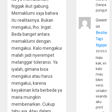
(tanpa
Nggak ikut gabung.
pungutan
Memaklumi saja bahwa
itu realitasnya. Bukan
Gwenny
on
mengakui, lho. Ingat.
Bestie
Beda banget antara
Tapi
memaklumi dengan
Ngejerum
mengakui. Kalo mengakui
30/03/202
malah jadi nyerempet
Halo
melanggar toleransi. Ya
kak, ini
iyalah, gimana bisa
kalo
mau
mengakui atau harus
bikin
mengakui, karena
versi
keyakinan kita berbeda ya
cetaknya
seandain
mana mungkin
aku
membenarkan. Cukup
print
tahu aja. Atau dalam