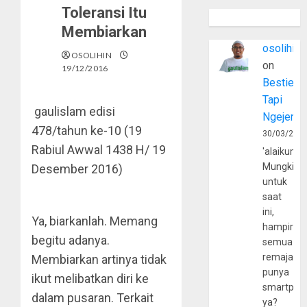
Toleransi Itu
Membiarkan
osolihin
OSOLIHIN
on
19/12/2016
Bestie
Tapi
gaulislam edisi
Ngejerum
478/tahun ke-10 (19
30/03/202
Rabiul Awwal 1438 H/ 19
'alaikumu
Mungkin
Desember 2016)
untuk
saat
ini,
Ya, biarkanlah. Memang
hampir
begitu adanya.
semua
remaja
Membiarkan artinya tidak
punya
ikut melibatkan diri ke
smartpho
dalam pusaran. Terkait
ya?