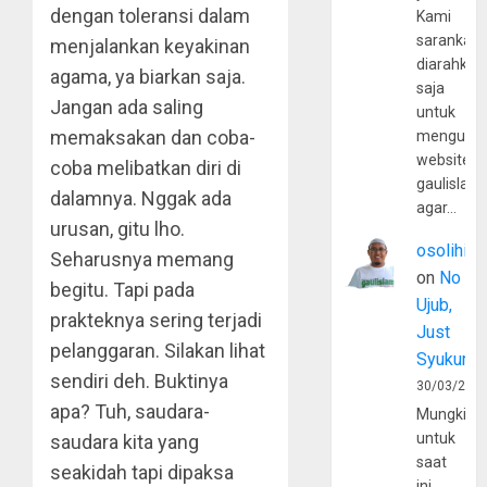
dengan toleransi dalam
Kami
sarankan,
menjalankan keyakinan
diarahkan
agama, ya biarkan saja.
saja
Jangan ada saling
untuk
memaksakan dan coba-
mengunju
website
coba melibatkan diri di
gaulislam
dalamnya. Nggak ada
agar…
urusan, gitu lho.
osolihin
Seharusnya memang
on
No
begitu. Tapi pada
Ujub,
prakteknya sering terjadi
Just
pelanggaran. Silakan lihat
Syukur
sendiri deh. Buktinya
30/03/202
apa? Tuh, saudara-
Mungkin
untuk
saudara kita yang
saat
seakidah tapi dipaksa
ini,