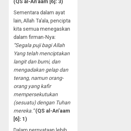
(QS al-An’aam [6]: 3)
Sementara dalam ayat
lain, Allah Ta’ala, pencipta
kita semua menegaskan
dalam firman-Nya:
“Segala puji bagi Allah
Yang telah menciptakan
langit dan bumi, dan
mengadakan gelap dan
terang, namun orang-
orang yang kafir
mempersekutukan
(sesuatu) dengan Tuhan
mereka.”
(QS al-An’aam
[6]: 1)
Dalam pernyataan lebih