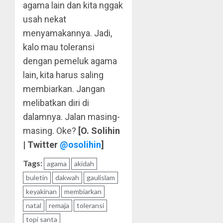
agama lain dan kita nggak
usah nekat
menyamakannya. Jadi,
kalo mau toleransi
dengan pemeluk agama
lain, kita harus saling
membiarkan. Jangan
melibatkan diri di
dalamnya. Jalan masing-
masing. Oke?
[O. Solihin
| Twitter
@osolihin
]
Tags:
agama
akidah
buletin
dakwah
gaulislam
keyakinan
membiarkan
natal
remaja
toleransi
topi santa