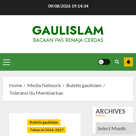
Skip
09/08/2026
19:14:35
to
content
GAULISLAM
BACAAN PAS REMAJA CERDAS
Primary
Menu
Home
Media Network
Buletin gaulislam
Toleransi Itu Membiarkan
ARCHIVES
Buletin gaulislam
Archives
Tahun X/2016-2017