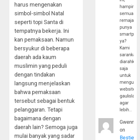
harus mengenakan
hampir
simbol-simbol Natal
semua
remaja
seperti topi Santa di
punya
tempatnya bekerja. Ini
smartpho
kan pemaksaan. Namun
ya?
bersyukur di beberapa
Kami
sarankan,
daerah ada kaum
diarahkan
muslimin yang peduli
saja
dengan tindakan
untuk
mengunju
langsung menjelaskan
website
bahwa pemaksaan
gaulislam
tersebut sebagai bentuk
agar
pelanggaran. Tetapi
lebih…
bagaimana dengan
Gwenny
daerah lain? Semoga juga
on
mulai banyak yang sadar
Bestie