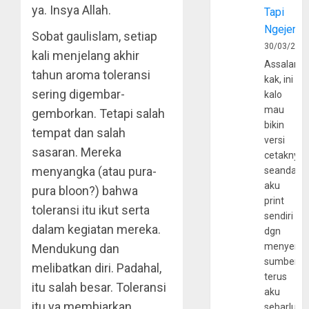
ya. Insya Allah.
Tapi
Ngejerum
Sobat gaulislam, setiap
30/03/202
kali menjelang akhir
Assalamu
tahun aroma toleransi
kak, ini
sering digembar-
kalo
mau
gemborkan. Tetapi salah
bikin
tempat dan salah
versi
sasaran. Mereka
cetaknya
menyangka (atau pura-
seandain
aku
pura bloon?) bahwa
print
toleransi itu ikut serta
sendiri
dalam kegiatan mereka.
dgn
menyerta
Mendukung dan
sumber
melibatkan diri. Padahal,
terus
itu salah besar. Toleransi
aku
itu ya membiarkan.
sebarluas