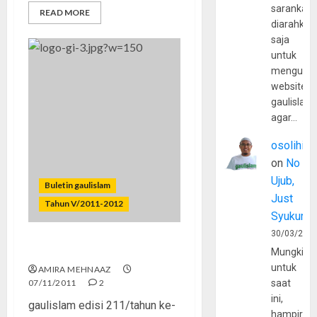
sarankan,
READ MORE
diarahkan
saja
untuk
mengunju
website
gaulislam
agar…
osolihin
on
No
Ujub,
Buletin gaulislam
Just
Tahun V/2011-2012
Syukur
30/03/202
Get Real, Bro!
Mungkin
untuk
AMIRA MEHNAAZ
07/11/2011
2
saat
ini,
gaulislam edisi 211/tahun ke-
hampir