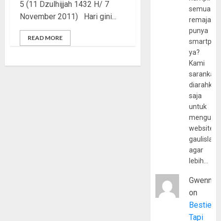
5 (11 Dzulhijjah 1432 H/ 7
semua
November 2011) Hari gini...
remaja
punya
READ MORE
smartpho
ya?
Kami
sarankan,
diarahkan
saja
untuk
mengunju
website
gaulislam
agar
lebih…
Gwenny
on
Bestie
Tapi