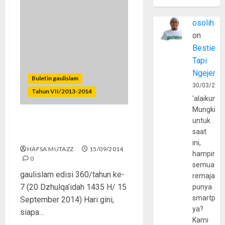
osolihin
on
Bestie
Tapi
Ngejerum
Buletin gaulislam
30/03/202
Tahun VII/2013-2014
'alaikumu
Mungkin
untuk
Sosmed, Nikmat atau
saat
Kiamat?
ini,
HAFSA MUTAZZ
15/09/2014
hampir
0
semua
gaulislam edisi 360/tahun ke-
remaja
7 (20 Dzhulqa’idah 1435 H/ 15
punya
smartpho
September 2014) Hari gini,
ya?
siapa...
Kami