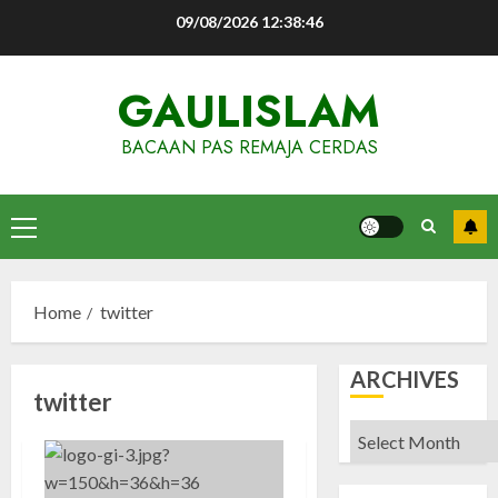
Skip
09/08/2026
12:38:47
to
content
GAULISLAM
BACAAN PAS REMAJA CERDAS
Primary
Menu
Home
twitter
ARCHIVES
twitter
Archives