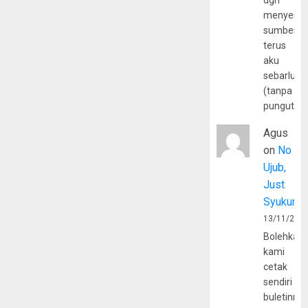
dgn
menyerta
sumber
terus
aku
sebarluas
(tanpa
pungutan
Agus
on
No
Ujub,
Just
Syukur
13/11/202
Bolehkah
kami
cetak
sendiri
buletinny