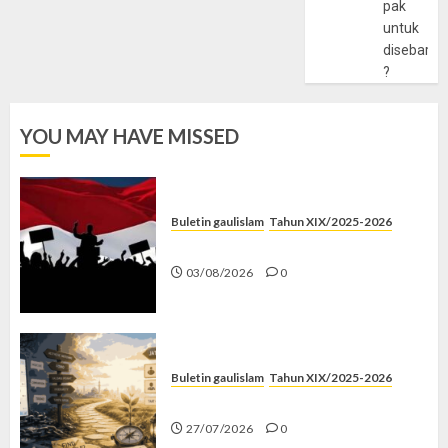
pak
untuk
disebarlu
?
YOU MAY HAVE MISSED
Buletin gaulislam
Tahun XIX/2025-2026
Saat Politik Cuma Gimmick
03/08/2026
0
Buletin gaulislam
Tahun XIX/2025-2026
Saatnya Stop “Find Yourself”
27/07/2026
0