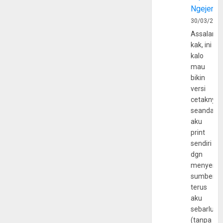
Ngejerum
30/03/202
Assalamu
kak, ini
kalo
mau
bikin
versi
cetaknya
seandain
aku
print
sendiri
dgn
menyerta
sumber
terus
aku
sebarluas
(tanpa