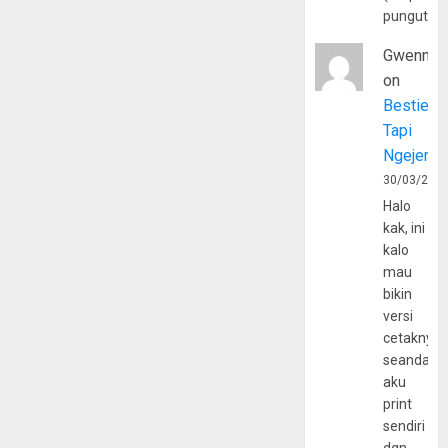
pungutan
Gwenny
on
Bestie
Tapi
Ngejerum
30/03/202
Halo
kak, ini
kalo
mau
bikin
versi
cetaknya
seandain
aku
print
sendiri