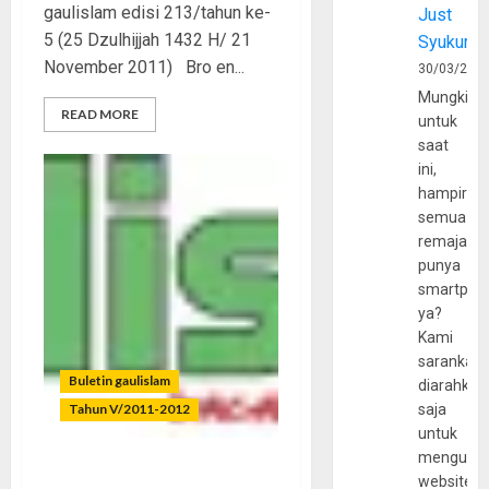
gaulislam edisi 213/tahun ke-
Just
5 (25 Dzulhijjah 1432 H/ 21
Syukur
November 2011) Bro en...
30/03/202
Mungkin
READ MORE
untuk
saat
ini,
hampir
semua
remaja
punya
smartpho
ya?
Kami
sarankan,
Buletin gaulislam
diarahkan
Tahun V/2011-2012
saja
untuk
mengunju
“Black Metal”, Musik Setan?
website