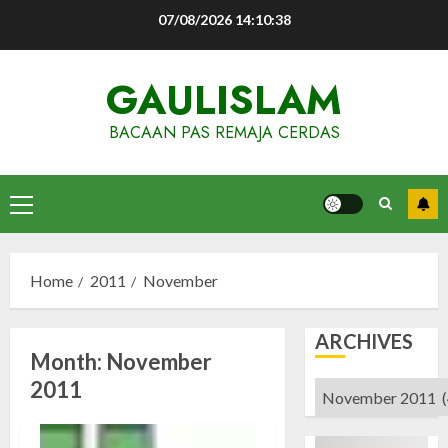
Skip
07/08/2026
14:10:38
to
content
GAULISLAM
BACAAN PAS REMAJA CERDAS
Primary
Menu
Home
2011
November
ARCHIVES
Month:
November
2011
Archives