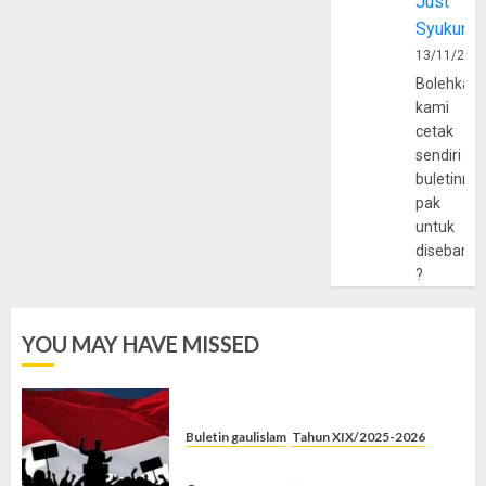
Just
Syukur
13/11/202
Bolehkah
kami
cetak
sendiri
buletinny
pak
untuk
disebarlu
?
YOU MAY HAVE MISSED
Buletin gaulislam
Tahun XIX/2025-2026
Saat Politik Cuma Gimmick