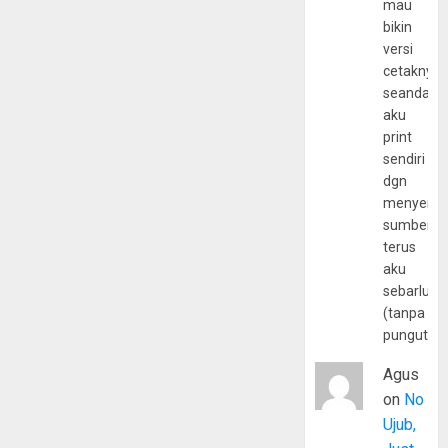
mau
bikin
versi
cetaknya
seandain
aku
print
sendiri
dgn
menyerta
sumber
terus
aku
sebarluas
(tanpa
pungutan
Agus
on
No
Ujub,