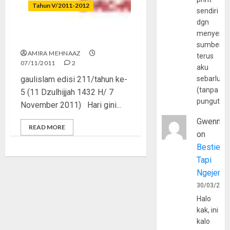
Tahun V/2011-2012
sendiri
dgn
menyerta
Get Real, Bro!
sumber
AMIRA MEHNAAZ
terus
07/11/2011
2
aku
gaulislam edisi 211/tahun ke-
sebarluas
(tanpa
5 (11 Dzulhijjah 1432 H/ 7
pungutan
November 2011) Hari gini...
Gwenny
READ MORE
on
Bestie
Tapi
Ngejerum
30/03/202
Halo
kak, ini
kalo