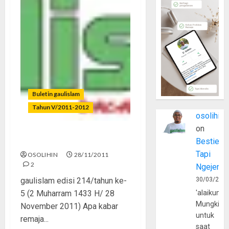
Buletin gaulislam
Tahun V/2011-2012
osolihin
on
Saatnya Kebangkitan Islam!
Bestie
Tapi
OSOLIHIN
28/11/2011
2
Ngejerum
gaulislam edisi 214/tahun ke-
30/03/202
5 (2 Muharram 1433 H/ 28
'alaikumu
Mungkin
November 2011) Apa kabar
untuk
remaja...
saat