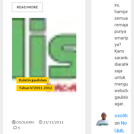
ini,
READ MORE
hampir
semua
remaja
punya
smartpho
ya?
Kami
sarankan,
diarahkan
saja
untuk
Buletin gaulislam
mengunju
Tahun V/2011-2012
website
gaulislam
agar…
Generasi “Galau”? Don’t
Follow!
osolihin
OSOLIHIN
21/11/2011
on
No
5
Ujub,