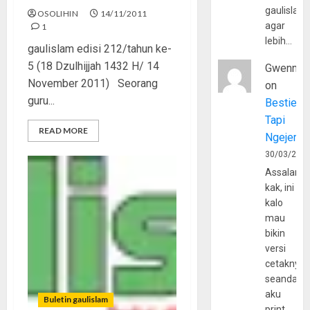
gaulislam
OSOLIHIN
14/11/2011
agar
1
lebih…
gaulislam edisi 212/tahun ke-
5 (18 Dzulhijjah 1432 H/ 14
Gwenny
November 2011) Seorang
on
guru...
Bestie
Tapi
READ MORE
Ngejerum
30/03/202
Assalamu
kak, ini
kalo
mau
bikin
versi
cetaknya
seandain
aku
Buletin gaulislam
print