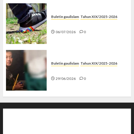
Buletin gaulislam
Tahun XIX/2025-2026
Menolak Penyimpangan
06/07/2026
0
Buletin gaulislam
Tahun XIX/2025-2026
Katanya Cinta, Kok Menyiksa?
29/06/2026
0