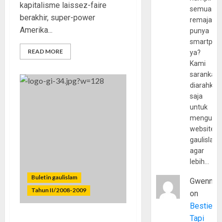
kapitalisme laissez-faire
semua
berakhir, super-power
remaja
Amerika...
punya
smartpho
READ MORE
ya?
Kami
sarankan,
diarahkan
saja
untuk
mengunju
website
gaulislam
agar
lebih…
Buletin gaulislam
Gwenny
Tahun II/2008-2009
on
Bestie
Tapi