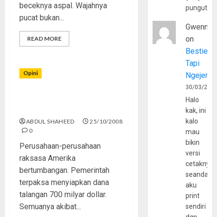
beceknya aspal. Wajahnya
pungutan
pucat bukan...
Gwenny
on
READ MORE
Bestie
Tapi
Opini
Ngejerum
30/03/202
Semoga SBY Baca The New
Halo
York Times [2-habis]
kak, ini
kalo
ABDUL SHAHEED
25/10/2008
0
mau
bikin
Perusahaan-perusahaan
versi
raksasa Amerika
cetaknya
bertumbangan. Pemerintah
seandain
terpaksa menyiapkan dana
aku
talangan 700 milyar dollar.
print
Semuanya akibat...
sendiri