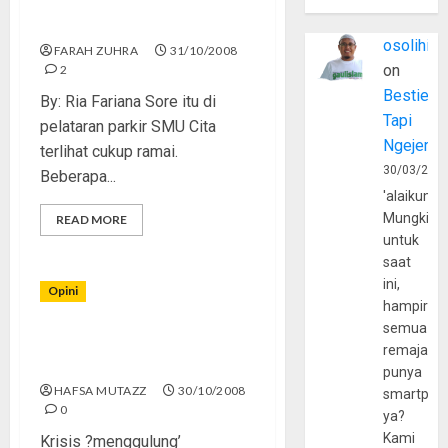
Lembayung Hati
osolihin
FARAH ZUHRA
31/10/2008
on
2
Bestie
By: Ria Fariana Sore itu di
Tapi
pelataran parkir SMU Cita
Ngejerum
terlihat cukup ramai.
30/03/202
Beberapa...
'alaikumu
Mungkin
READ MORE
untuk
saat
ini,
Opini
hampir
semua
Amerika Serikat, Sekarang
remaja
Republik Pisang [2]
punya
HAFSA MUTAZZ
30/10/2008
smartpho
0
ya?
Kami
Krisis ?menggulung’