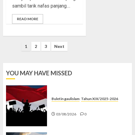
sambil tarik nafas panjang....
READ MORE
Posts
1
2
3
Next
pagination
YOU MAY HAVE MISSED
Buletin gaulislam
Tahun XIX/2025-2026
Saat Politik Cuma Gimmick
03/08/2026
0