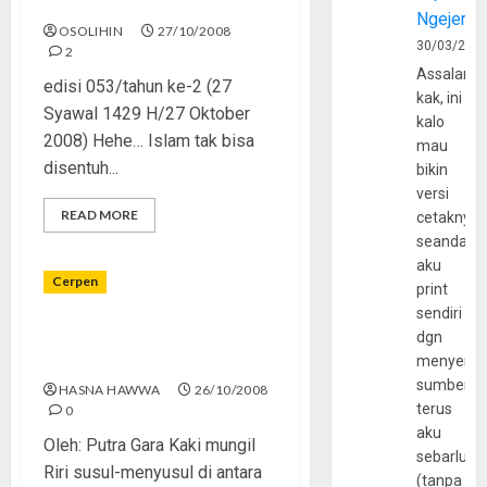
Islam Tak Bisa Disentuh?
Ngejerum
OSOLIHIN
27/10/2008
30/03/202
2
Assalamu
edisi 053/tahun ke-2 (27
kak, ini
Syawal 1429 H/27 Oktober
kalo
2008) Hehe… Islam tak bisa
mau
disentuh...
bikin
versi
READ MORE
cetaknya
seandain
aku
Cerpen
print
sendiri
Tembang Lar Perangkai
dgn
Kata [4-habis]
menyerta
sumber
HASNA HAWWA
26/10/2008
terus
0
aku
Oleh: Putra Gara Kaki mungil
sebarluas
Riri susul-menyusul di antara
(tanpa