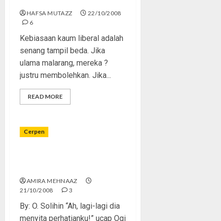
dan Faraq Fouda”
HAFSA MUTAZZ
22/10/2008
6
Kebiasaan kaum liberal adalah
senang tampil beda. Jika
ulama malarang, mereka ?
justru membolehkan. Jika...
READ MORE
Cerpen
Kembang Kertas di Taman
Sekolah
AMIRA MEHNAAZ
21/10/2008
3
By: O. Solihin “Ah, lagi-lagi dia
menyita perhatianku!” ucap Ogi