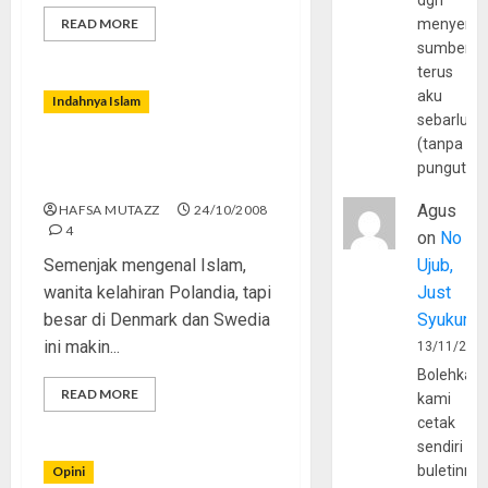
dgn
READ MORE
menyerta
sumber
terus
aku
Indahnya Islam
sebarluas
(tanpa
Ayesha,Tertarik Islam
pungutan
Karena Jilbab
Agus
HAFSA MUTAZZ
24/10/2008
4
on
No
Semenjak mengenal Islam,
Ujub,
wanita kelahiran Polandia, tapi
Just
besar di Denmark dan Swedia
Syukur
ini makin...
13/11/202
Bolehkah
READ MORE
kami
cetak
sendiri
buletinny
Opini