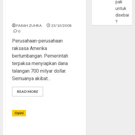
pak
untuk
Semoga SBY Baca The New
disebarlu
York Times [1]
?
FARAH ZUHRA
23/10/2008
0
Perusahaan-perusahaan
raksasa Amerika
bertumbangan. Pemerintah
terpaksa menyiapkan dana
talangan 700 milyar dollar.
Semuanya akibat...
READ MORE
Opini
“Antara Usman Bin Affan