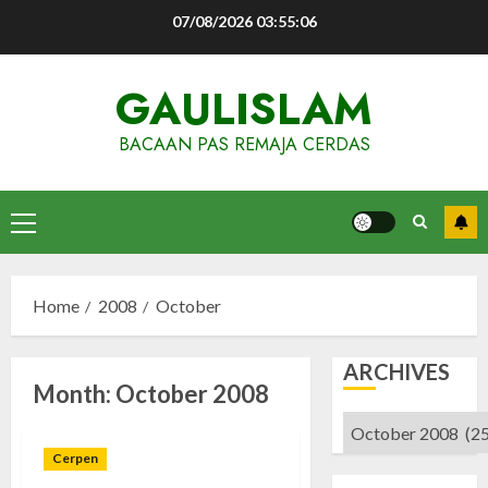
Skip
07/08/2026
03:55:06
to
content
GAULISLAM
BACAAN PAS REMAJA CERDAS
Primary
Menu
Home
2008
October
ARCHIVES
Month:
October 2008
Archives
Cerpen