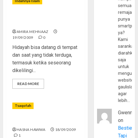
Indahnya Islam
semua
remaja
Untung Ditangkap Taliban,
punya
Bukan Militer AS
smartpho
AMIRA MEHNAAZ
ya?
19/09/2009
0
Kami
sarankan,
Hidayah bisa datang di tempat
diarahkan
dan saat yang tidak terduga,
saja
termasuk ketika seseorang
untuk
dikelilingi...
mengunju
website
READ MORE
gaulislam
agar
lebih…
Tsaqofah
Gwenny
on
Tuntunan Sholat Ied
Bestie
HASNA HAWWA
18/09/2009
Tapi
1