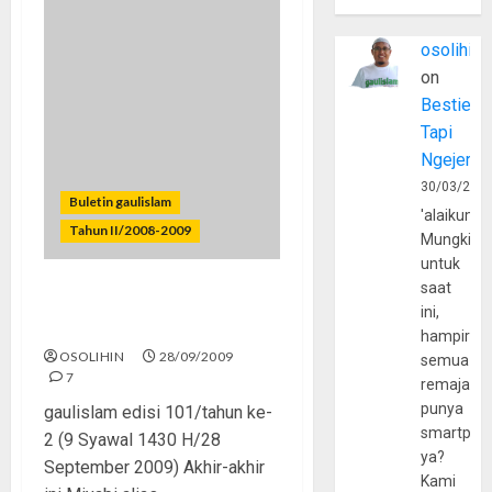
osolihin
on
Bestie
Tapi
Ngejerum
30/03/202
Buletin gaulislam
'alaikumu
Tahun II/2008-2009
Mungkin
untuk
saat
Maria Ozawa, Pornografi,
ini,
dan Remaja Islam
hampir
OSOLIHIN
28/09/2009
semua
7
remaja
punya
gaulislam edisi 101/tahun ke-
smartpho
2 (9 Syawal 1430 H/28
ya?
September 2009) Akhir-akhir
Kami