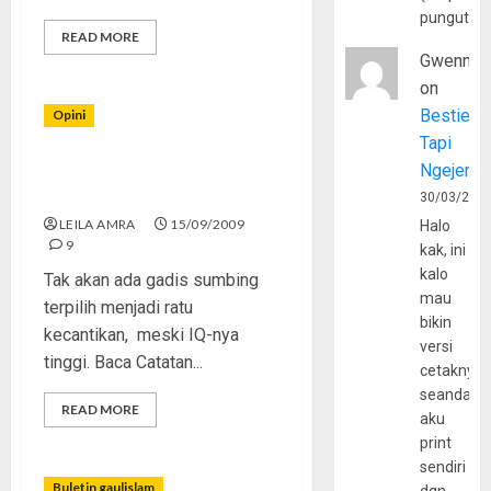
pungutan
READ MORE
Gwenny
on
Bestie
Opini
Tapi
Ngejerum
Antara “Miss Universe” dan
“Sapi Perah”
30/03/202
LEILA AMRA
15/09/2009
Halo
9
kak, ini
kalo
Tak akan ada gadis sumbing
mau
terpilih menjadi ratu
bikin
kecantikan, meski IQ-nya
versi
tinggi. Baca Catatan...
cetaknya
seandain
READ MORE
aku
print
sendiri
Buletin gaulislam