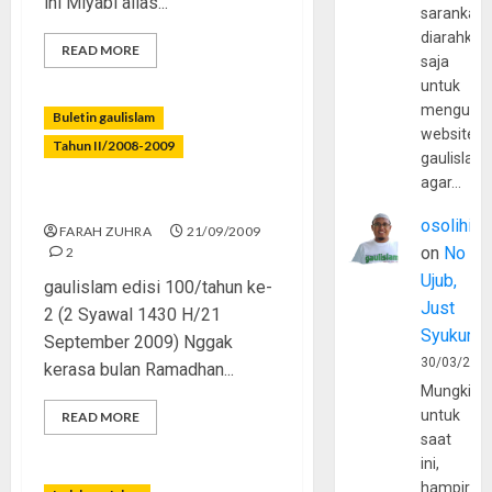
ini Miyabi alias...
sarankan,
diarahkan
READ MORE
saja
untuk
mengunju
Buletin gaulislam
website
Tahun II/2008-2009
gaulislam
agar…
Yuk, Jadi Lebih Baik!
osolihin
FARAH ZUHRA
21/09/2009
on
No
2
Ujub,
gaulislam edisi 100/tahun ke-
Just
2 (2 Syawal 1430 H/21
Syukur
September 2009) Nggak
30/03/202
kerasa bulan Ramadhan...
Mungkin
untuk
READ MORE
saat
ini,
hampir