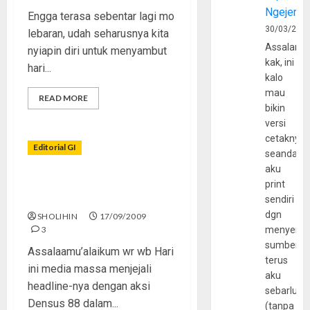
Ngejerum
Engga terasa sebentar lagi mo
30/03/202
lebaran, udah seharusnya kita
Assalamu
nyiapin diri untuk menyambut
kak, ini
hari...
kalo
mau
READ MORE
bikin
versi
cetaknya
Editorial GI
seandain
aku
Media Massa, “labelling”,
print
dan Pengalihan Opini
sendiri
dgn
SHOLIHIN
17/09/2009
3
menyerta
sumber
Assalaamu’alaikum wr wb Hari
terus
ini media massa menjejali
aku
headline-nya dengan aksi
sebarluas
Densus 88 dalam...
(tanpa