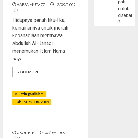
pak
HAFSA MUTAZZ
12/09/2009
untuk
4
disebarlu
Hidupnya penuh liku-liku,
?
keinginannya untuk meraih
kebahagiaan membawa
Abdullah Al-Kanadi
menemukan Islam Nama
saya ...
READ MORE
Buletin gaulislam
Tahun II/2008-2009
Ramadhan Tak Istimewa di
Layar Kaca
OSOLIHIN
07/09/2009