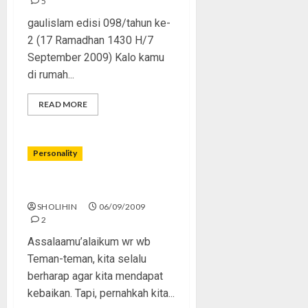
5
gaulislam edisi 098/tahun ke-
2 (17 Ramadhan 1430 H/7
September 2009) Kalo kamu
di rumah...
READ MORE
Personality
Kita yang selalu berharap
SHOLIHIN
06/09/2009
2
Assalaamu’alaikum wr wb
Teman-teman, kita selalu
berharap agar kita mendapat
kebaikan. Tapi, pernahkah kita...