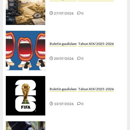
Saatnya Stop “Find Yourself”
27/07/2026
0
Buletin gaulislam
Tahun XIX/2025-2026
Kenapa Harus Ghibah?
20/07/2026
0
Buletin gaulislam
Tahun XIX/2025-2026
Piala Dunia dan Jari Netizen
13/07/2026
0