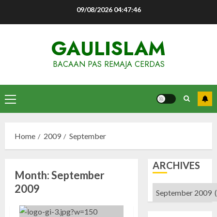
Skip
09/08/2026
04:47:47
to
content
GAULISLAM
BACAAN PAS REMAJA CERDAS
Primary
Menu
Home
2009
September
ARCHIVES
Month:
September
2009
Archives