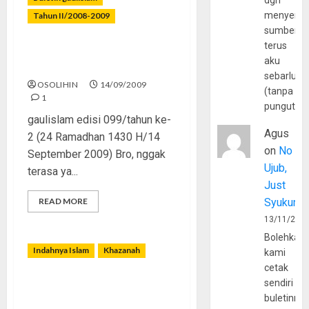
dgn
menyerta
Tahun II/2008-2009
sumber
terus
Berharap Bertemu
aku
Ramadhan Kembali
sebarluas
OSOLIHIN
14/09/2009
(tanpa
1
pungutan
gaulislam edisi 099/tahun ke-
Agus
2 (24 Ramadhan 1430 H/14
on
No
September 2009) Bro, nggak
Ujub,
terasa ya...
Just
READ MORE
Syukur
13/11/202
Bolehkah
Indahnya Islam
Khazanah
kami
cetak
sendiri
Di Ujung Jalan Berliku
buletinny
Terdapat Telaga Kedamaian