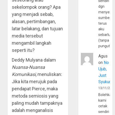
sendiri
sekelompok orang? Apa
dgn
menyerta
yang menjadi sebab,
sumber
alasan, pertimbangan,
terus
latar belakang, dan tujuan
aku
sebarluas
media tersebut
(tanpa
mengambil langkah
pungutan
seperti itu?
Agus
Deddy Mulyana dalam
on
No
Nuansa-Nuansa
Ujub,
Komunikasi
, menuliskan:
Just
Jika kita merujuk pada
Syukur
pendapat Pierce, maka
13/11/202
Bolehkah
metoda semiosis yang
kami
paling mudah tampaknya
cetak
adalah menganalisis
sendiri