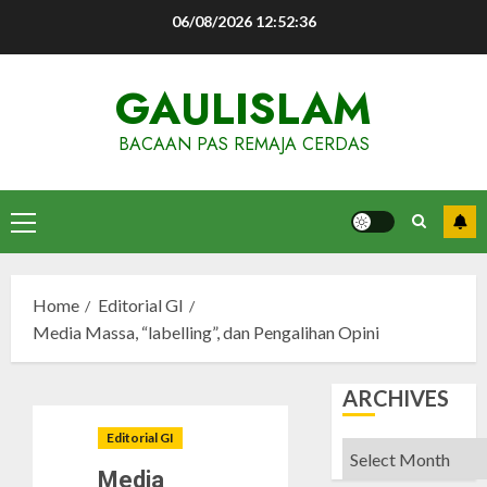
Skip
06/08/2026
12:52:37
to
content
GAULISLAM
BACAAN PAS REMAJA CERDAS
Primary
Menu
Home
Editorial GI
Media Massa, “labelling”, dan Pengalihan Opini
ARCHIVES
Editorial GI
Archives
Media