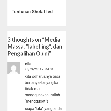
Next
Tuntunan Sholat Ied
post:
3 thoughts on “
Media
Massa, “labelling”, dan
Pengalihan Opini
”
eila
26/09/2009 at 04:00
kita seharusnya bisa
bertanya-tanya (jika
tidak mau
menggunakan istilah
“menggugat”)
siapa ’kita” yang anda