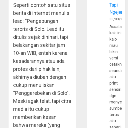
Seperti contoh satu situs
Tapi
Ngejerum
berita di internet menulis
30/03/202
lead: “Pengepungan
Assalamu
teroris di Solo. Lead itu
kak, ini
ditulis sejak dinihari, tapi
kalo
belakangan sekitar jam
mau
bikin
10-an WIB, entah karena
versi
kesadarannya atau ada
cetaknya
protes dari pihak lain,
seandain
akhirnya diubah dengan
aku
print
cukup menuliskan
sendiri
“Penggerebekan di Solo”.
dgn
Meski agak telat, tapi citra
menyerta
media itu cukup
sumber
terus
memberikan kesan
aku
bahwa mereka (yang
sebarluas