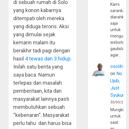
di sebuah rumah di Solo
Kami
yang konon kabarnya
sarankan,
diarahkan
ditempati oleh mereka
saja
yang diduga teroris. Aksi
untuk
yang dimulai sejak
mengunju
kemarin malam itu
website
gaulislam
berakhir tadi pagi dengan
agar…
hasil
4 tewas dan 3 hidup
.
Inilah satu berita yang
osolihin
on
No
saya baca. Namun
Ujub,
terlepas dari masalah
Just
pemberitaan, kita dan
Syukur
masyarakat lainnya pasti
30/03/202
membutuhkan sebuah
Mungkin
“kebenaran”. Masyarakat
untuk
perlu tahu dan harus bisa
saat
ini,