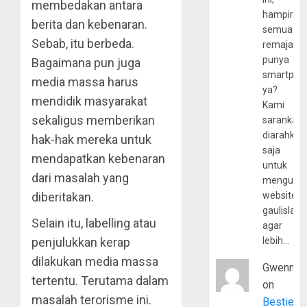
membedakan antara
hampir
berita dan kebenaran.
semua
Sebab, itu berbeda.
remaja
punya
Bagaimana pun juga
smartpho
media massa harus
ya?
mendidik masyarakat
Kami
sekaligus memberikan
sarankan,
diarahkan
hak-hak mereka untuk
saja
mendapatkan kebenaran
untuk
dari masalah yang
mengunju
diberitakan.
website
gaulislam
Selain itu, labelling atau
agar
penjulukkan kerap
lebih…
dilakukan media massa
Gwenny
tertentu. Terutama dalam
on
masalah terorisme ini.
Bestie