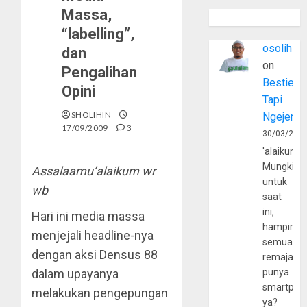
Massa,
“labelling”,
osolihin
dan
on
Pengalihan
Bestie
Opini
Tapi
SHOLIHIN
Ngejerum
17/09/2009
3
30/03/202
'alaikumu
Mungkin
Assalaamu’alaikum wr
untuk
wb
saat
ini,
Hari ini media massa
hampir
menjejali headline-nya
semua
dengan aksi Densus 88
remaja
dalam upayanya
punya
smartpho
melakukan pengepungan
ya?