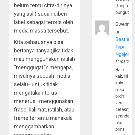
belum tentu citra-dirinya
(tanpa
pungutan
yang asli) sudah diberi
label sebagai teroris oleh
Gwenny
media massa tersebut.
on
Bestie
Kita seharusnya bisa
Tapi
bertanya-tanya (jika tidak
Ngejerum
mau menggunakan istilah
30/03/202
“menggugat”): mengapa,
Halo
misalnya sebuah media
kak, ini
kalo
selalu–untuk tidak
mau
mengatakan terus-
bikin
menerus–menggunakan
versi
frase, kalimat, istilah, atau
cetaknya
seandain
frame tertentu manakala
aku
menggambarkan
print
seseorang atau