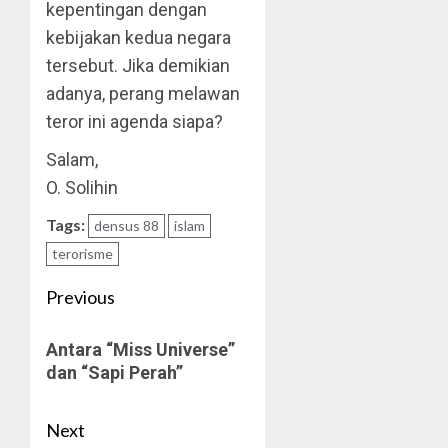
kepentingan dengan
kebijakan kedua negara
tersebut. Jika demikian
adanya, perang melawan
teror ini agenda siapa?
Salam,
O. Solihin
Tags:
densus 88
islam
terorisme
Post
Previous
navigation
Previous
Antara “Miss Universe”
post:
dan “Sapi Perah”
Next