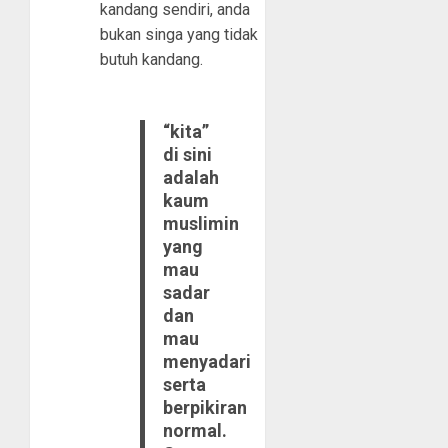
kandang sendiri, anda
bukan singa yang tidak
butuh kandang.
“kita”
di sini
adalah
kaum
muslimin
yang
mau
sadar
dan
mau
menyadari
serta
berpikiran
normal.