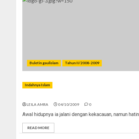
Buletin gaulislam
Tahun II/2008-2009
Indahnya Islam
Tumbuh sebagai Anak Jalanan, Menjadi Dewasa B
LEILA AMRA
04/10/2009
0
Awal hidupnya ia jalani dengan kekacauan, namun hatin
READ MORE