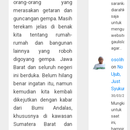
orang-orang yang
sarankan,
merasakan getaran dan
diarahkan
saja
guncangan gempa. Masih
untuk
terekam jelas di benak
mengunju
kita tentang rumah-
website
gaulislam
rumah dan bangunan
agar…
lainnya yang roboh
digoyang gempa. Jawa
osolihin
Barat dan seluruh negeri
on
No
Ujub,
ini berduka. Belum hilang
Just
benar ingatan itu, namun
Syukur
kemudian kita kembali
30/03/202
dikejutkan dengan kabar
Mungkin
dari Bumi Andalas,
untuk
khususnya di kawasan
saat
ini,
Sumatera Barat dan
hampir