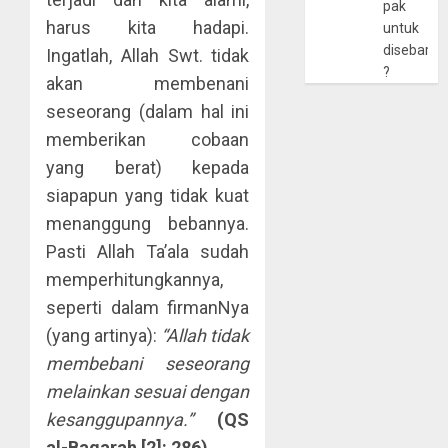
pak
harus kita hadapi.
untuk
disebarlu
Ingatlah, Allah Swt. tidak
?
akan membenani
seseorang (dalam hal ini
memberikan cobaan
yang berat) kepada
siapapun yang tidak kuat
menanggung bebannya.
Pasti Allah Ta’ala sudah
memperhitungkannya,
seperti dalam firmanNya
(yang artinya):
“Allah tidak
membebani seseorang
melainkan sesuai dengan
kesanggupannya.”
(QS
al-Baqarah [2]: 286)