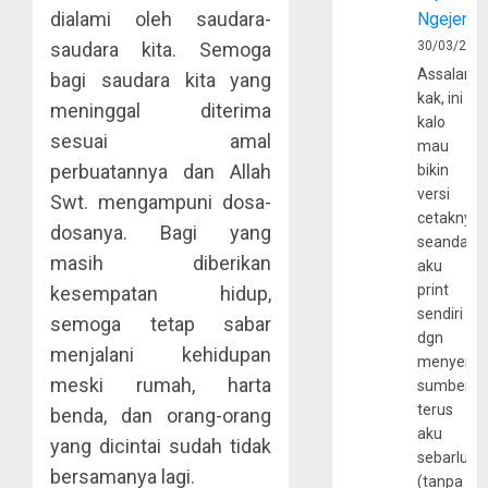
dialami oleh saudara-
Ngejerum
saudara kita. Semoga
30/03/202
Assalamu
bagi saudara kita yang
kak, ini
meninggal diterima
kalo
sesuai amal
mau
perbuatannya dan Allah
bikin
versi
Swt. mengampuni dosa-
cetaknya
dosanya. Bagi yang
seandain
masih diberikan
aku
print
kesempatan hidup,
sendiri
semoga tetap sabar
dgn
menjalani kehidupan
menyerta
meski rumah, harta
sumber
terus
benda, dan orang-orang
aku
yang dicintai sudah tidak
sebarluas
bersamanya lagi.
(tanpa