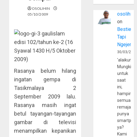
OSOLIHIN
osolihin
05/10/2009
on
Bestie
gaulislam
Tapi
edisi 102/tahun ke-2 (16
Ngejerum
Syawal 1430 H/5 Oktober
30/03/202
2009)
'alaikumu
Mungkin
Rasanya belum hilang
untuk
ingatan gempa di
saat
ini,
Tasikmalaya 2
hampir
September 2009 lalu.
semua
Rasanya masih ingat
remaja
betul tayangan-tayangan
punya
smartpho
gambar di televisi
ya?
menampilkan kepanikan
Kami