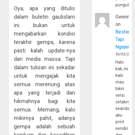
pungutan
Oya, apa yang ditulis
dalam buletin gaulislam
Gwenny
on
ini bukan untuk
Bestie
mengabarkan kondisi
Tapi
terakhir gempa, karena
Ngejerum
pasti kalah update-nya
30/03/202
dari media massa. Tapi
Halo
dalam tulisan ini sekadar
kak, ini
untuk mengajak kita
kalo
mau
semua merenung atas
bikin
apa yang terjadi dan
versi
hikmahnya bagi kita
cetaknya
seandain
semua. Memang, kalo
aku
mikirnya pahit, adanya
print
gempa adalah sebuah
sendiri
kepiluan dan kesedihan