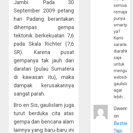
Jambi. Pada 30
semua
September 2009 petang
remaja
hari Padang berantakan
punya
smartpho
dihempas gempa
ya?
tektonik berkekuatan 7,6
Kami
pada Skala Richter (7,6
sarankan,
diarahkan
SR). Karena pusat
saja
gempanya tak jauh dari
untuk
daratan (pulau Sumatera
mengunju
di kawasan itu), maka
website
gaulislam
dampak kerusakannya
agar
sangat parah.
lebih…
Bro en Sis, gaulislam juga
Gwenny
turut berduka cita atas
on
gempa dan bencana alam
Bestie
lainnya yang baru-baru ini
Tapi