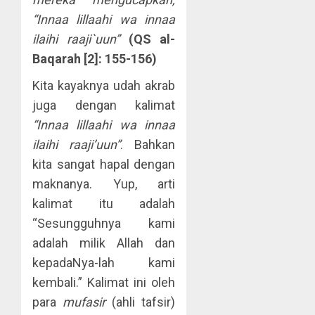
“Innaa lillaahi wa innaa
ilaihi raaji`uun”
(QS al-
Baqarah [2]: 155-156)
Kita kayaknya udah akrab
juga dengan kalimat
“Innaa lillaahi wa innaa
ilaihi raaji’uun”
. Bahkan
kita sangat hapal dengan
maknanya. Yup, arti
kalimat itu adalah
“Sesungguhnya kami
adalah milik Allah dan
kepadaNya-lah kami
kembali.” Kalimat ini oleh
para
mufasir
(ahli tafsir)