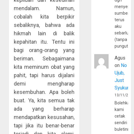
dgn
menyerta
mendalam. Namun,
sumber
cobalah kita berpikir
terus
sebaliknya, bahwa ada
aku
hikmah lain di balik
sebarluas
(tanpa
kepahitan itu. Tentu ini
pungutan
bagi orang-orang yang
Agus
beriman. Sebagaimana
on
No
kita meminum obat yang
Ujub,
pahit, tapi harus dijalani
Just
demi mengharap
Syukur
kesembuhan. Apa boleh
13/11/202
buat. Ya, kita semua tak
Bolehkah
ada yang berharap
kami
cetak
mendapatkan kesusahan,
sendiri
tapi jika itu benar-benar
buletinny
terjadi dan kita alami,