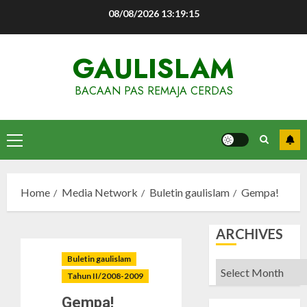
Skip
08/08/2026
13:19:16
to
content
GAULISLAM
BACAAN PAS REMAJA CERDAS
Primary
Menu
Home
Media Network
Buletin gaulislam
Gempa!
ARCHIVES
Buletin gaulislam
Archives
Tahun II/2008-2009
Gempa!