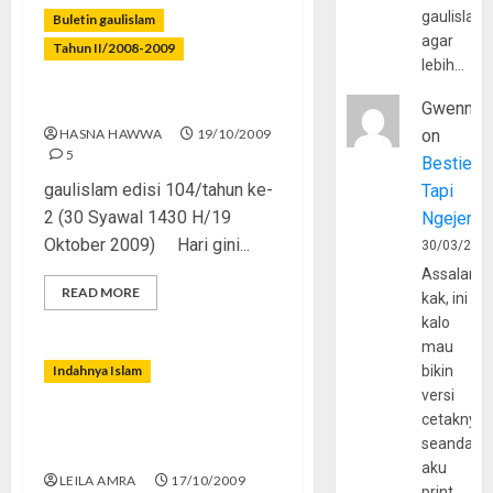
gaulislam
Buletin gaulislam
agar
Tahun II/2008-2009
lebih…
Kalo Cewek Ngeblog…
Gwenny
HASNA HAWWA
19/10/2009
on
5
Bestie
gaulislam edisi 104/tahun ke-
Tapi
2 (30 Syawal 1430 H/19
Ngejerum
Oktober 2009) Hari gini...
30/03/202
Assalamu
READ MORE
kak, ini
kalo
mau
Indahnya Islam
bikin
versi
cetaknya
Syahadat Terry Holdbrooks
seandain
di Guantanamo
aku
LEILA AMRA
17/10/2009
print