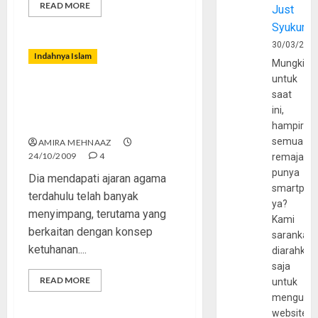
READ MORE
Just
Syukur
30/03/202
Indahnya Islam
Mungkin
untuk
Rosalyn Rushbrook,
saat
Menemukan Kebenaran
ini,
Islam Dalam Al-Kitab
hampir
semua
AMIRA MEHNAAZ
24/10/2009
4
remaja
punya
Dia mendapati ajaran agama
smartpho
terdahulu telah banyak
ya?
menyimpang, terutama yang
Kami
berkaitan dengan konsep
sarankan,
ketuhanan....
diarahkan
saja
READ MORE
untuk
mengunju
website