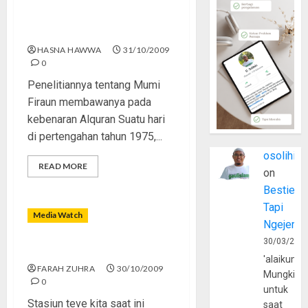
Maurice Bucaille tak Ragu
dengan Kebenaran Alquran
HASNA HAWWA
31/10/2009
0
Penelitiannya tentang Mumi
Firaun membawanya pada
kebenaran Alquran Suatu hari
di pertengahan tahun 1975,...
osolihin
READ MORE
on
Bestie
Tapi
Media Watch
Ngejerum
30/03/202
Reality Show Sosial
'alaikumu
FARAH ZUHRA
30/10/2009
Mungkin
0
untuk
Stasiun teve kita saat ini
saat