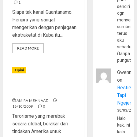
1
sendiri
Siapa tak kenal Guantanamo.
dgn
Penjara yang sangat
menyerta
sumber
mengerikan dengan penjagaan
terus
ekstraketat di Kuba itu...
aku
sebarluas
READ MORE
(tanpa
pungutan
Opini
Gwenny
on
Terorisme Tanpa Amerika
Bestie
Serikat
Tapi
AMIRA MEHNAAZ
Ngejerum
16/10/2009
0
30/03/202
Terorisme yang merebak
Halo
secara global, berakar dari
kak, ini
tindakan Amerika untuk
kalo