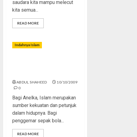
saudara kita mampu melecut
kita semua...
READ MORE
Indahnya Islam
Nicolas Anelka: Islam
Memberikan Kedamaian dan
Ketenangan Hidup
ABDUL SHAHEED
10/10/2009
0
Bagi Anelka, Islam merupakan
sumber kekuatan dan petunjuk
dalam hidupnya. Bagi
penggemar sepak bola...
READ MORE