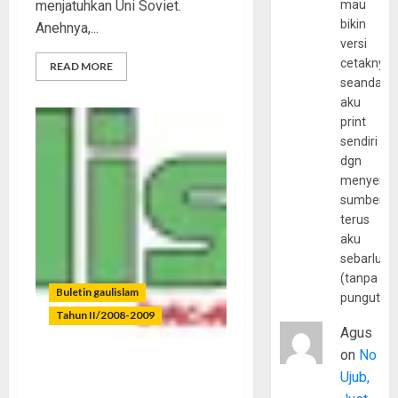
menjatuhkan Uni Soviet.
mau
bikin
Anehnya,...
versi
cetaknya
READ MORE
seandain
aku
print
sendiri
dgn
menyerta
sumber
terus
aku
sebarluas
(tanpa
Buletin gaulislam
pungutan
Tahun II/2008-2009
Agus
on
No
“Take Me Out”, Biro Jodoh
Ujub,
Kapitalis!