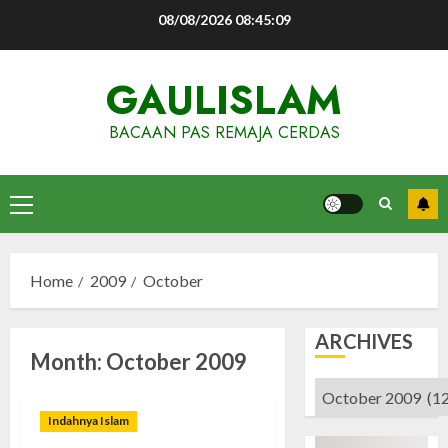
Skip
08/08/2026
08:45:10
to
content
GAULISLAM
BACAAN PAS REMAJA CERDAS
Primary
Menu
Home
2009
October
ARCHIVES
Month:
October 2009
Archives
Indahnya Islam