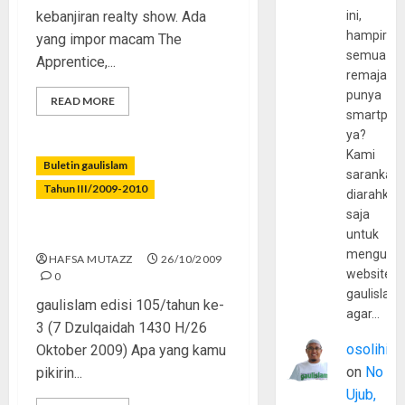
kebanjiran realty show. Ada
ini,
hampir
yang impor macam The
semua
Apprentice,...
remaja
punya
READ MORE
smartpho
ya?
Kami
Buletin gaulislam
sarankan,
Tahun III/2009-2010
diarahkan
saja
Yang Muda Yang Bertakwa
untuk
mengunju
HAFSA MUTAZZ
26/10/2009
website
0
gaulislam
gaulislam edisi 105/tahun ke-
agar…
3 (7 Dzulqaidah 1430 H/26
osolihin
Oktober 2009) Apa yang kamu
on
No
pikirin...
Ujub,