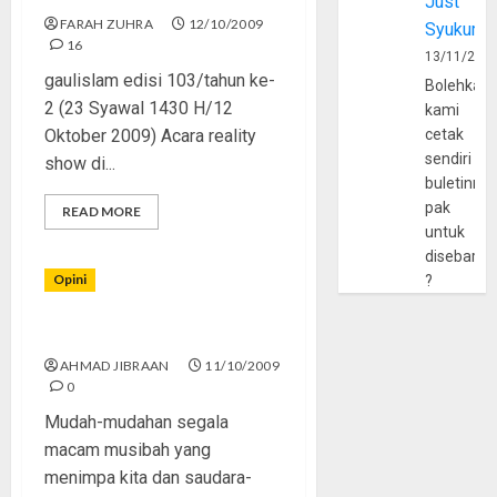
Just
FARAH ZUHRA
12/10/2009
Syukur
16
13/11/202
gaulislam edisi 103/tahun ke-
Bolehkah
2 (23 Syawal 1430 H/12
kami
Oktober 2009) Acara reality
cetak
sendiri
show di...
buletinny
pak
READ MORE
untuk
disebarlu
Opini
?
Makna Gempa Sumatra
AHMAD JIBRAAN
11/10/2009
0
Mudah-mudahan segala
macam musibah yang
menimpa kita dan saudara-