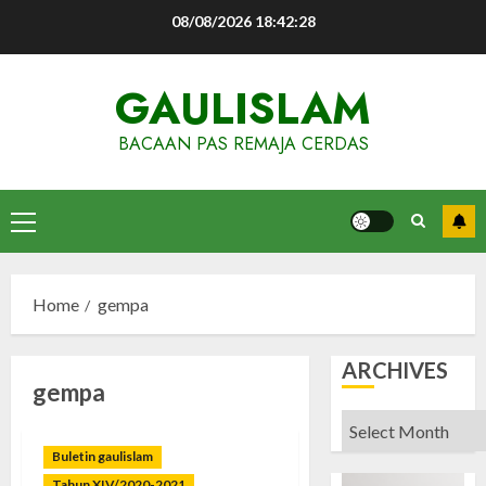
Skip
08/08/2026
18:42:29
to
content
GAULISLAM
BACAAN PAS REMAJA CERDAS
Primary
Menu
Home
gempa
ARCHIVES
gempa
Archives
Buletin gaulislam
Tahun XIV/2020-2021