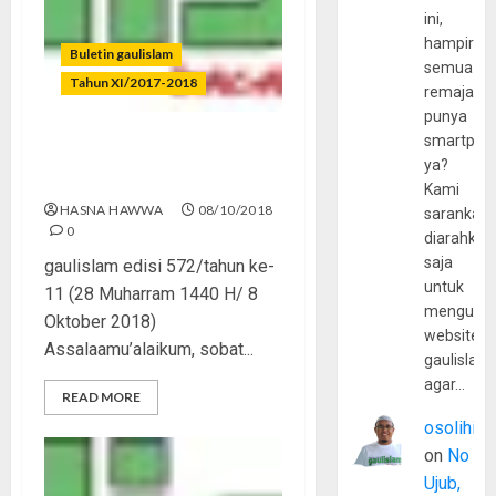
ini,
hampir
Buletin gaulislam
semua
Tahun XI/2017-2018
remaja
punya
smartpho
Gempa, Maksiat, dan
ya?
Tantangan Dakwah
Kami
HASNA HAWWA
08/10/2018
sarankan,
0
diarahkan
saja
gaulislam edisi 572/tahun ke-
untuk
11 (28 Muharram 1440 H/ 8
mengunju
Oktober 2018)
website
Assalaamu’alaikum, sobat...
gaulislam
agar…
READ MORE
osolihin
on
No
Ujub,