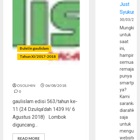
Just
Syukur
30/03/202
Mungkin
untuk
saat
Buletin gaulislam
ini,
hampir
Tahun XI/2017-2018
semua
remaja
punya
Gempa untuk Siapa?
smartpho
OSOLIHIN
06/08/2018
ya?
0
Kami
gaulislam edisi 563/tahun ke-
sarankan,
11 (24 Dzulqa’dah 1439 H/ 6
diarahkan
Agustus 2018) Lombok
saja
untuk
diguncang...
mengunju
website
READ MORE