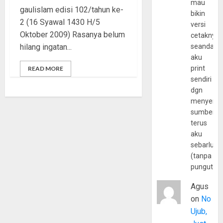
mau
gaulislam edisi 102/tahun ke-
bikin
2 (16 Syawal 1430 H/5
versi
Oktober 2009) Rasanya belum
cetaknya
hilang ingatan...
seandain
aku
print
READ MORE
sendiri
dgn
menyerta
sumber
terus
aku
sebarluas
(tanpa
pungutan
Agus
on
No
Ujub,