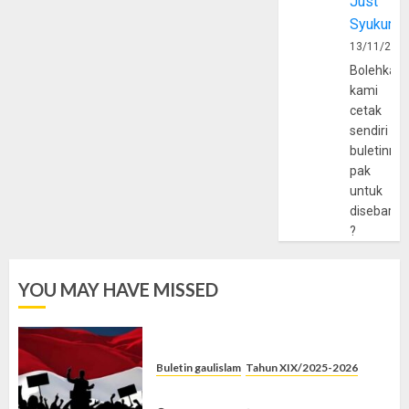
Just
Syukur
13/11/202
Bolehkah
kami
cetak
sendiri
buletinny
pak
untuk
disebarlu
?
YOU MAY HAVE MISSED
Buletin gaulislam
Tahun XIX/2025-2026
Saat Politik Cuma Gimmick