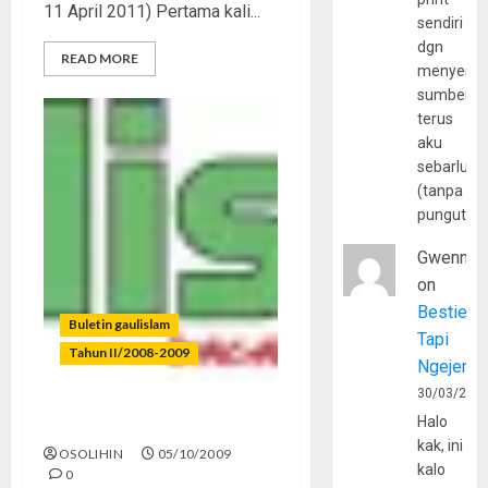
11 April 2011) Pertama kali...
sendiri
dgn
READ MORE
menyerta
sumber
terus
aku
sebarluas
(tanpa
pungutan
Gwenny
on
Bestie
Buletin gaulislam
Tapi
Tahun II/2008-2009
Ngejerum
30/03/202
Halo
Gempa!
kak, ini
OSOLIHIN
05/10/2009
kalo
0