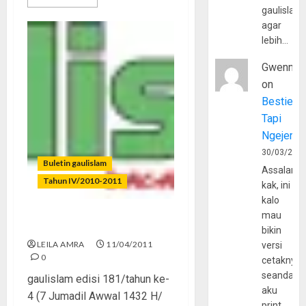
gaulislam
agar
lebih…
Gwenny
on
Bestie
Tapi
Ngejerum
30/03/202
Buletin gaulislam
Assalamu
Tahun IV/2010-2011
kak, ini
kalo
mau
Belajar dari Jepang
bikin
LEILA AMRA
11/04/2011
versi
0
cetaknya
seandain
gaulislam edisi 181/tahun ke-
aku
4 (7 Jumadil Awwal 1432 H/
print