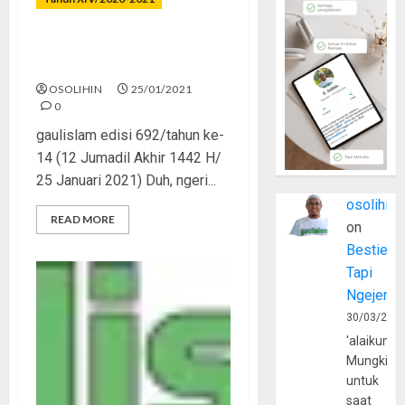
Antara Ujian, Azab, dan
Istidraj
OSOLIHIN
25/01/2021
0
gaulislam edisi 692/tahun ke-
14 (12 Jumadil Akhir 1442 H/
25 Januari 2021) Duh, ngeri...
osolihin
READ MORE
on
Bestie
Tapi
Ngejerum
30/03/202
'alaikumu
Mungkin
untuk
saat