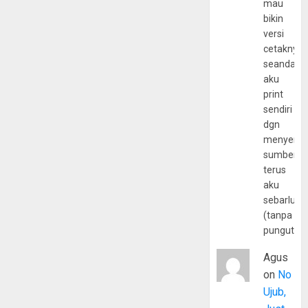
mau
bikin
versi
cetaknya
seandain
aku
print
sendiri
dgn
menyerta
sumber
terus
aku
sebarluas
(tanpa
pungutan
Agus
on
No
Ujub,