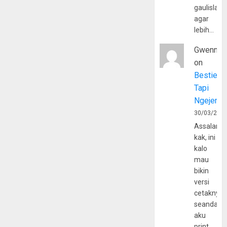
gaulislam
agar
lebih…
Gwenny
on
Bestie
Tapi
Ngejerum
30/03/202
Assalamu
kak, ini
kalo
mau
bikin
versi
cetaknya
seandain
aku
print