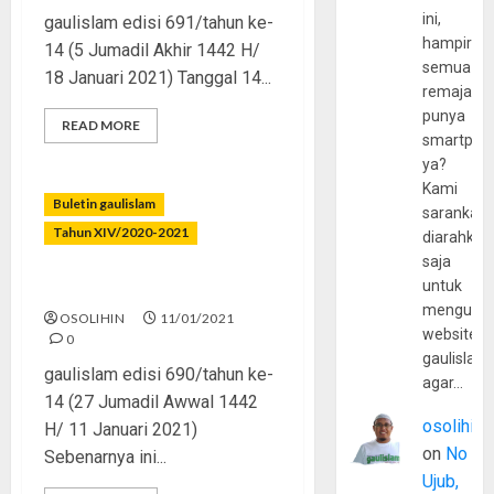
ini,
gaulislam edisi 691/tahun ke-
hampir
14 (5 Jumadil Akhir 1442 H/
semua
18 Januari 2021) Tanggal 14...
remaja
punya
READ MORE
smartpho
ya?
Kami
Buletin gaulislam
sarankan,
Tahun XIV/2020-2021
diarahkan
saja
untuk
“Bukan Urusan Gue”
mengunju
OSOLIHIN
11/01/2021
website
0
gaulislam
gaulislam edisi 690/tahun ke-
agar…
14 (27 Jumadil Awwal 1442
osolihin
H/ 11 Januari 2021)
on
No
Sebenarnya ini...
Ujub,