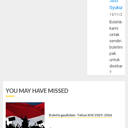
Just
Syukur
13/11/202
Bolehkah
kami
cetak
sendiri
buletinny
pak
untuk
disebarlu
?
YOU MAY HAVE MISSED
Buletin gaulislam
Tahun XIX/2025-2026
Saat Politik Cuma Gimmick