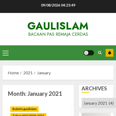
Skip
09/08/2026
04:23:50
to
content
GAULISLAM
BACAAN PAS REMAJA CERDAS
Primary
Menu
Home
2021
January
ARCHIVES
Month:
January 2021
Archives
Buletin gaulislam
Tahun XIV/2020-2021