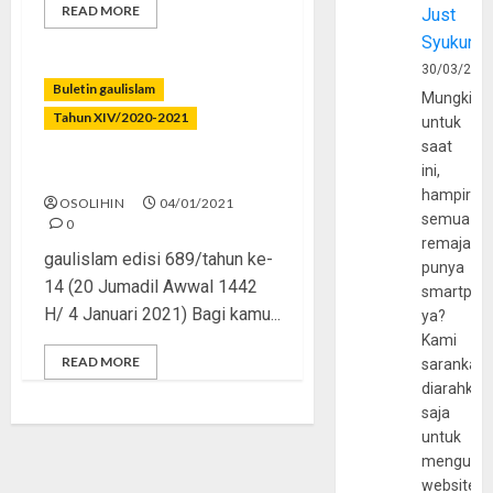
READ MORE
Just
Syukur
30/03/202
Buletin gaulislam
Mungkin
Tahun XIV/2020-2021
untuk
saat
ini,
Salah Dibela, Benar Dicela
hampir
OSOLIHIN
04/01/2021
semua
0
remaja
gaulislam edisi 689/tahun ke-
punya
14 (20 Jumadil Awwal 1442
smartpho
H/ 4 Januari 2021) Bagi kamu...
ya?
Kami
READ MORE
sarankan,
diarahkan
saja
untuk
mengunju
website