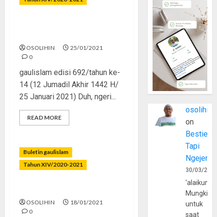
Antara Ujian, Azab, dan
Istidraj
OSOLIHIN
25/01/2021
0
gaulislam edisi 692/tahun ke-
14 (12 Jumadil Akhir 1442 H/
25 Januari 2021) Duh, ngeri...
osolihin
READ MORE
on
Bestie
Tapi
Buletin gaulislam
Ngejerum
Tahun XIV/2020-2021
30/03/202
'alaikumu
Kita dan Ulama
Mungkin
OSOLIHIN
18/01/2021
untuk
0
saat