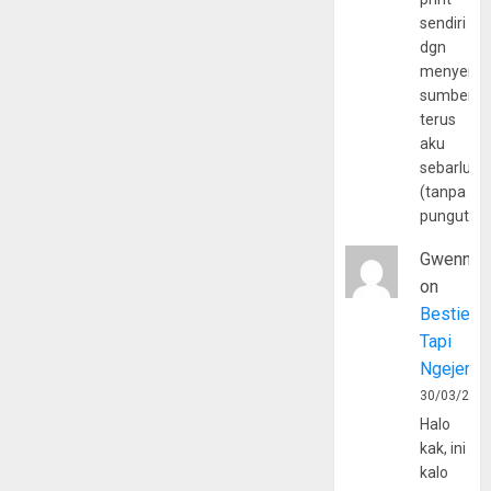
sendiri
dgn
menyerta
sumber
terus
aku
sebarluas
(tanpa
pungutan
Gwenny
on
Bestie
Tapi
Ngejerum
30/03/202
Halo
kak, ini
kalo