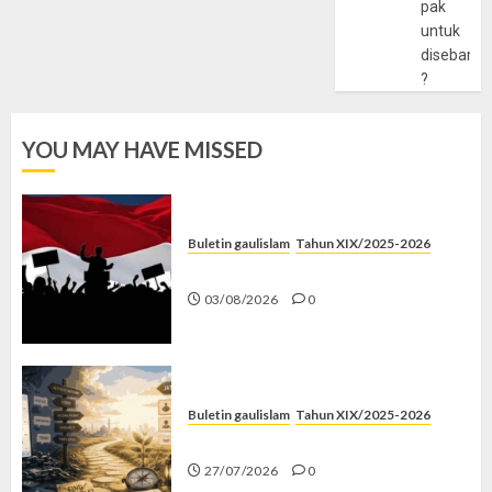
pak
untuk
disebarlu
?
YOU MAY HAVE MISSED
Buletin gaulislam
Tahun XIX/2025-2026
Saat Politik Cuma Gimmick
03/08/2026
0
Buletin gaulislam
Tahun XIX/2025-2026
Saatnya Stop “Find Yourself”
27/07/2026
0