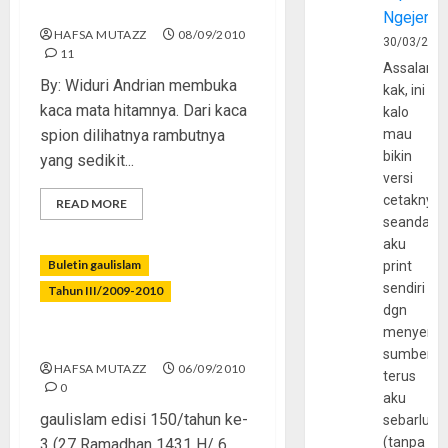
Rahasia Pohon Pinus
Ngejerum
HAFSA MUTAZZ
08/09/2010
30/03/202
11
Assalamu
By: Widuri Andrian membuka
kak, ini
kaca mata hitamnya. Dari kaca
kalo
spion dilihatnya rambutnya
mau
bikin
yang sedikit...
versi
cetaknya
READ MORE
seandain
aku
Buletin gaulislam
print
sendiri
Tahun III/2009-2010
dgn
menyerta
Lebaran Sebentar Lagi
sumber
HAFSA MUTAZZ
06/09/2010
terus
0
aku
gaulislam edisi 150/tahun ke-
sebarluas
(tanpa
3 (27 Ramadhan 1431 H/ 6