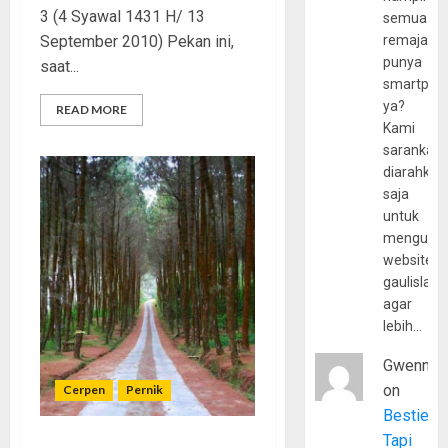
3 (4 Syawal 1431 H/ 13
semua
September 2010) Pekan ini,
remaja
punya
saat...
smartpho
ya?
READ MORE
Kami
sarankan,
diarahkan
saja
untuk
mengunju
website
gaulislam
agar
lebih…
Gwenny
on
Cerpen
Pernik
Bestie
Tapi