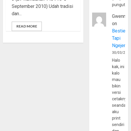
pungutan
September 2010) Udah tradisi
dan...
Gwenny
on
READ MORE
Bestie
Tapi
Ngejerum
30/03/202
Halo
kak, ini
kalo
mau
bikin
versi
cetaknya
seandain
aku
print
sendiri