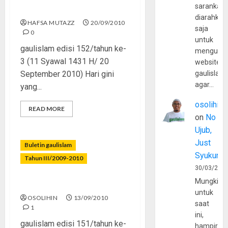
sarankan,
Dinanti
diarahkan
HAFSA MUTAZZ
20/09/2010
saja
0
untuk
gaulislam edisi 152/tahun ke-
mengunju
3 (11 Syawal 1431 H/ 20
website
September 2010) Hari gini
gaulislam
agar…
yang...
osolihin
READ MORE
on
No
Ujub,
Just
Buletin gaulislam
Syukur
Tahun III/2009-2010
30/03/202
Mungkin
Menapaki Jejak Ramadhan
untuk
OSOLIHIN
13/09/2010
saat
1
ini,
gaulislam edisi 151/tahun ke-
hampir