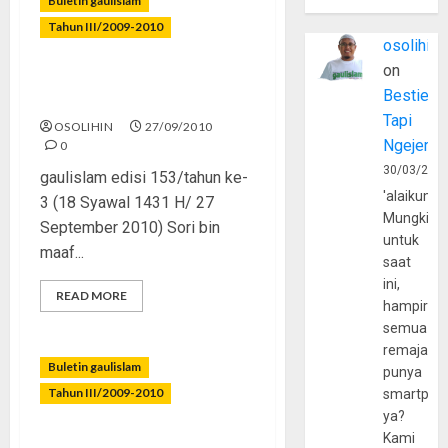
Buletin gaulislam
Tahun III/2009-2010
osolihin
on
Peduli Dakwah, Kenapa
Bestie
Tidak?
Tapi
OSOLIHIN
27/09/2010
Ngejerum
0
30/03/202
gaulislam edisi 153/tahun ke-
'alaikumu
3 (18 Syawal 1431 H/ 27
Mungkin
September 2010) Sori bin
untuk
maaf...
saat
ini,
READ MORE
hampir
semua
remaja
Buletin gaulislam
punya
Tahun III/2009-2010
smartpho
ya?
Kami
Sinetron: Yang Dibenci, Yang