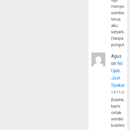
dgn
menyerta
sumber
terus
aku
sebarluas
(tanpa
pungutan
Agus
on
No
Ujub,
Just
Syukur
13/11/202
Bolehkah
kami
cetak
sendiri
buletinny