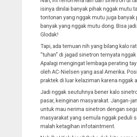
Nah, ini fenomena lain dari sinetron di t
isinya dinilai banyak pihak nggak mutu t
tontonan yang nggak mutu juga banyak 
banyak yang nggak mutu dong. Bisa jadi
Glodak!
Tapi, ada temuan nih yang bilang kalo rat
“tuhan” di jagad sinetron ternyata nggak
Apalagi mengingat lembaga perating tayan
oleh AC-Nielsen yang asal Amerika. Po
praktek di luar kelaziman karena nggak a
Jadi nggak seutuhnya bener kalo sinet
pasar, keinginan masyarakat. Jangan-ja
untuk mau nerima sinetron dengan segal
masyarakat yang semula nggak peduli sa
malah ketagihan infotaintment.