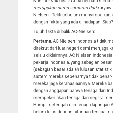
Nah lho! Kok bisa? Coba deh kita sama-s
merupakan nama samaran dari
karyawa
Nielsen. Teliti sebelum menyimpulkan,
dengan fakta yang ada di hadapan. Siap? O
Tujuh fakta di balik AC-Nielsen:
Pertama
, AC Nielsen Indonesia tidak m
direkrut dari luar negeri demi menjaga 
selalu diklaimnya. AC Nielsen Indonesia
pekerja Indonesia, yang sebagian besar
(sebagian besar adalah lulusan statisti
sistem mereka sebenarnya tidak benar-b
mereka jaga kerahasiaannya. Mereka ba
dengan anggapan bahwa tenaga dari Indo
mempekerjakan tenaga dari negara mer
Hampir setengah dari tenaga lapangan 
belum lulus dengan hitungan tenaga ma