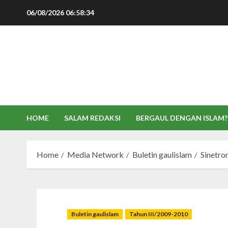
Skip
06/08/2026
06:58:35
to
content
HOME
SALAM REDAKSI
BERGAUL DENGAN ISLAM?
Home
Media Network
Buletin gaulislam
Sinetro
Buletin gaulislam
Tahun III/2009-2010