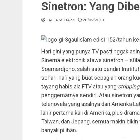
Sinetron: Yang Dibe
HAFSA MUTAZZ
20/09/2010
gaulislam
edisi 152/tahun k
Hari gini yang punya TV pasti nggak as
Sinema elektronik atawa sinetron –istila
Soemardjono, salah satu pendiri Institu
sehari-hari yang buat sebagian orang ku
tayang habis ala FTV atau yang
strippin
penggemarnya sendiri. Atau sinetron yan
telenovela yang asalnya dari Amerika La
lahir pertama kali di Amerika, plus drama 
Taiwan, dan Jepang, semua makin bikin 
banyak pilihan.