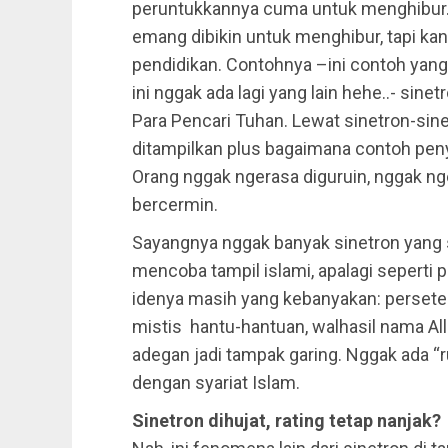
peruntukkannya cuma untuk menghibur. G
emang dibikin untuk menghibur, tapi ka
pendidikan. Contohnya –ini contoh yang 
ini nggak ada lagi yang lain hehe..- sin
Para Pencari Tuhan. Lewat sinetron-sin
ditampilkan plus bagaimana contoh peny
Orang nggak ngerasa diguruin, nggak nge
bercermin.
Sayangnya nggak banyak sinetron yang 
mencoba tampil islami, apalagi seperti 
idenya masih yang kebanyakan: perseter
mistis hantu-hantuan, walhasil nama Alla
adegan jadi tampak garing. Nggak ada “
dengan syariat Islam.
Sinetron dihujat, rating tetap nanjak?