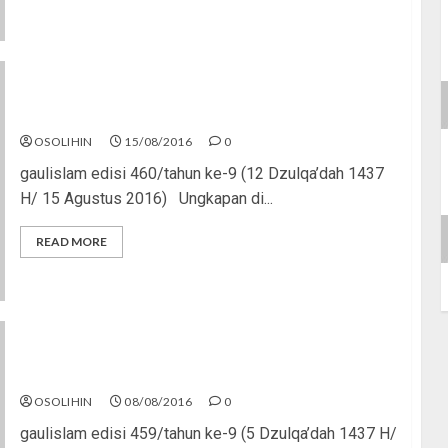
Halalkan atau Tinggalkan!
OSOLIHIN
15/08/2016
0
gaulislam edisi 460/tahun ke-9 (12 Dzulqa’dah 1437
H/ 15 Agustus 2016) Ungkapan di...
READ MORE
“Aku Masih Bisa”
OSOLIHIN
08/08/2016
0
gaulislam edisi 459/tahun ke-9 (5 Dzulqa’dah 1437 H/