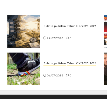
Buletin gaulislam
Tahun XIX/2025-2026
Saatnya Stop “Find Yourself”
27/07/2026
0
Buletin gaulislam
Tahun XIX/2025-2026
Menolak Penyimpangan
06/07/2026
0