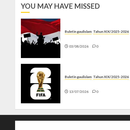
YOU MAY HAVE MISSED
Buletin gaulislam
Tahun XIX/2025-2026
Saat Politik Cuma Gimmick
03/08/2026
0
Buletin gaulislam
Tahun XIX/2025-2026
Piala Dunia dan Jari Netizen
13/07/2026
0