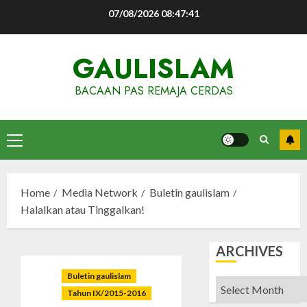
Skip
07/08/2026
08:47:42
to
content
GAULISLAM
BACAAN PAS REMAJA CERDAS
Primary
Menu
Home
Media Network
Buletin gaulislam
Halalkan atau Tinggalkan!
ARCHIVES
Buletin gaulislam
Archives
Tahun IX/2015-2016