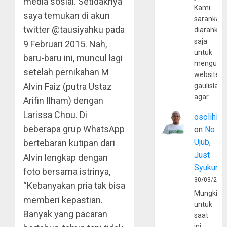
media sosial. Setidaknya
Kami
saya temukan di akun
sarankan,
twitter @tausiyahku pada
diarahkan
saja
9 Februari 2015. Nah,
untuk
baru-baru ini, muncul lagi
mengunju
setelah pernikahan M
website
Alvin Faiz (putra Ustaz
gaulislam
agar…
Arifin Ilham) dengan
Larissa Chou. Di
osolihin
beberapa grup WhatsApp
on
No
Ujub,
bertebaran kutipan dari
Just
Alvin lengkap dengan
Syukur
foto bersama istrinya,
30/03/202
“Kebanyakan pria tak bisa
Mungkin
memberi kepastian.
untuk
Banyak yang pacaran
saat
ini,