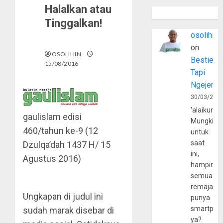
Halalkan atau
Tinggalkan!
osolihin
on
OSOLIHIN
Bestie
15/08/2016
Tapi
Ngejerum
30/03/202
'alaikumu
gaulislam edisi
Mungkin
460/tahun ke-9 (12
untuk
saat
Dzulqa’dah 1437 H/ 15
ini,
Agustus 2016)
hampir
semua
remaja
Ungkapan di judul ini
punya
smartpho
sudah marak disebar di
ya?