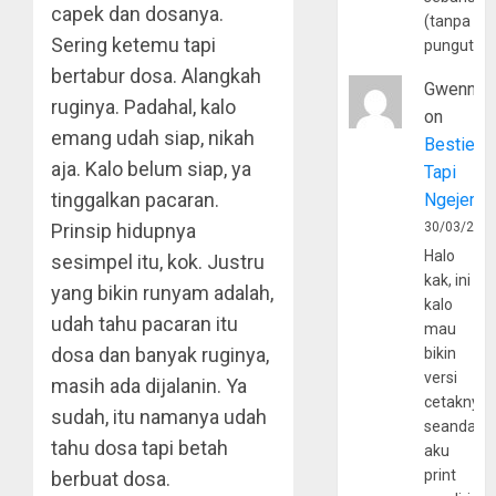
capek dan dosanya.
(tanpa
Sering ketemu tapi
pungutan
bertabur dosa. Alangkah
Gwenny
ruginya. Padahal, kalo
on
emang udah siap, nikah
Bestie
aja. Kalo belum siap, ya
Tapi
tinggalkan pacaran.
Ngejerum
Prinsip hidupnya
30/03/202
Halo
sesimpel itu, kok. Justru
kak, ini
yang bikin runyam adalah,
kalo
udah tahu pacaran itu
mau
dosa dan banyak ruginya,
bikin
versi
masih ada dijalanin. Ya
cetaknya
sudah, itu namanya udah
seandain
tahu dosa tapi betah
aku
print
berbuat dosa.