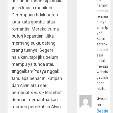
bertahun-tahun tapi tidak
hampir
jelas kapan menikah.
semua
Perempuan tidak butuh
remaja
kata-kata gombal atau
punya
smartpho
romantis. Mereka cuma
ya?
butuh kepastian. Jika
Kami
memang suka, datangi
sarankan,
orang tuanya. Segera
diarahkan
saja
halalkan, tapi jika belum
untuk
mampu ya tunda atau
mengunju
tinggalkan!”*saya nggak
website
gaulislam
tahu apa benar ini kutipan
agar
dari Alvin atau dari
lebih…
pembuat
meme
tersebut
Gwenny
dengan memanfaatkan
on
momen pernikahan Alvin-
Bestie