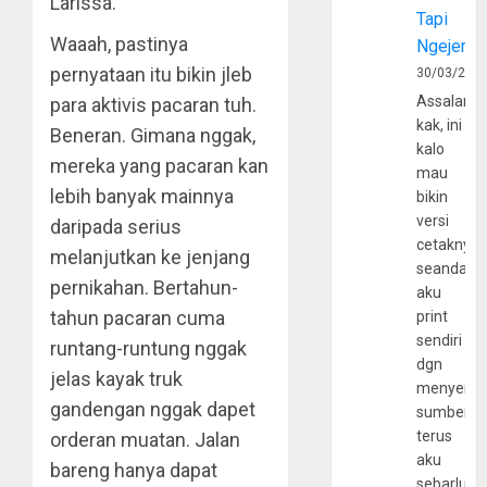
Larissa.
Tapi
Waaah, pastinya
Ngejerum
pernyataan itu bikin jleb
30/03/202
Assalamu
para aktivis pacaran tuh.
kak, ini
Beneran. Gimana nggak,
kalo
mereka yang pacaran kan
mau
lebih banyak mainnya
bikin
versi
daripada serius
cetaknya
melanjutkan ke jenjang
seandain
pernikahan. Bertahun-
aku
tahun pacaran cuma
print
sendiri
runtang-runtung nggak
dgn
jelas kayak truk
menyerta
gandengan nggak dapet
sumber
terus
orderan muatan. Jalan
aku
bareng hanya dapat
sebarluas