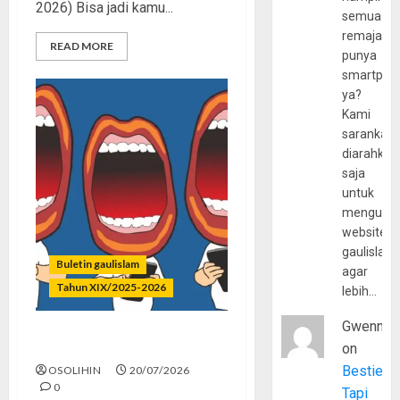
2026) Bisa jadi kamu...
semua
remaja
READ MORE
punya
smartpho
ya?
Kami
sarankan,
diarahkan
saja
untuk
mengunju
website
gaulislam
Buletin gaulislam
agar
Tahun XIX/2025-2026
lebih…
Gwenny
Kenapa Harus Ghibah?
on
Bestie
OSOLIHIN
20/07/2026
0
Tapi