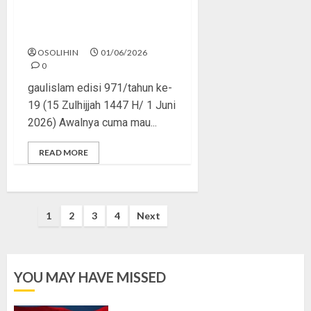
Rasa Itu Fitrah, Tapi Perlu
Arah
OSOLIHIN
01/06/2026
0
gaulislam edisi 971/tahun ke-
19 (15 Zulhijjah 1447 H/ 1 Juni
2026) Awalnya cuma mau...
READ MORE
Posts
1
2
3
4
Next
pagination
YOU MAY HAVE MISSED