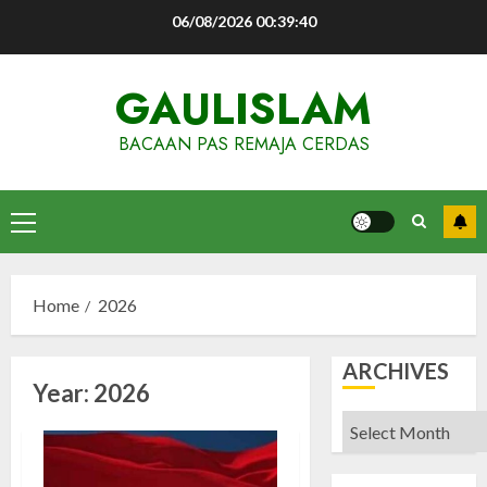
Skip
06/08/2026
00:39:41
to
content
GAULISLAM
BACAAN PAS REMAJA CERDAS
Primary
Menu
Home
2026
ARCHIVES
Year:
2026
Archives