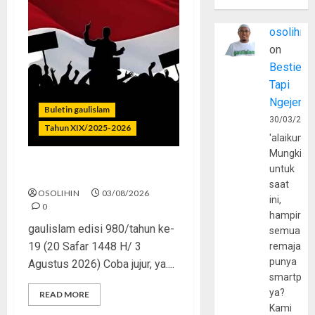
osolihin
on
Bestie
Tapi
Ngejerum
Buletin gaulislam
30/03/202
Tahun XIX/2025-2026
'alaikumu
Mungkin
untuk
Saat Politik Cuma Gimmick
saat
OSOLIHIN
03/08/2026
ini,
0
hampir
gaulislam edisi 980/tahun ke-
semua
19 (20 Safar 1448 H/ 3
remaja
punya
Agustus 2026) Coba jujur, ya....
smartpho
ya?
READ MORE
Kami