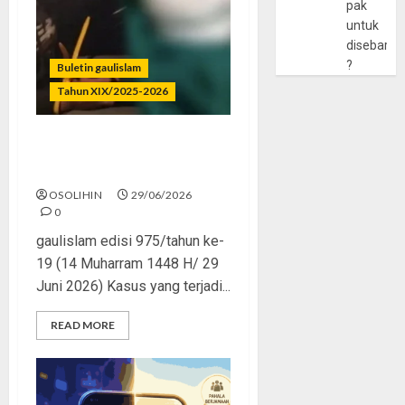
pak
untuk
disebarlu
?
Buletin gaulislam
Tahun XIX/2025-2026
Katanya Cinta, Kok
Menyiksa?
OSOLIHIN
29/06/2026
0
gaulislam edisi 975/tahun ke-
19 (14 Muharram 1448 H/ 29
Juni 2026) Kasus yang terjadi...
READ MORE