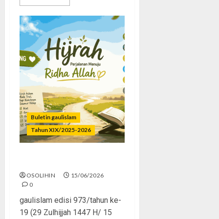
Buletin gaulislam
Tahun XIX/2025-2026
Hijrah Kok Mode Trial?
OSOLIHIN
15/06/2026
0
gaulislam edisi 973/tahun ke-
19 (29 Zulhijjah 1447 H/ 15