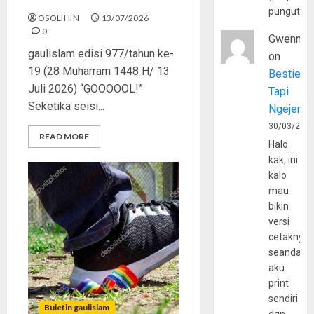
pungutan
OSOLIHIN
13/07/2026
0
Gwenny
gaulislam edisi 977/tahun ke-
on
19 (28 Muharram 1448 H/ 13
Bestie
Juli 2026) “GOOOOOL!”
Tapi
Seketika seisi...
Ngejerum
30/03/202
READ MORE
Halo
kak, ini
kalo
mau
bikin
versi
cetaknya
seandain
aku
print
sendiri
Buletin gaulislam