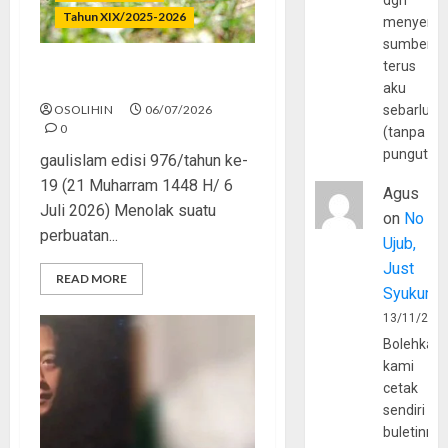
dgn
Tahun XIX/2025-2026
menyerta
sumber
terus
Menolak Penyimpangan
aku
OSOLIHIN
06/07/2026
sebarluas
0
(tanpa
pungutan
gaulislam edisi 976/tahun ke-
19 (21 Muharram 1448 H/ 6
Agus
Juli 2026) Menolak suatu
on
No
perbuatan...
Ujub,
Just
READ MORE
Syukur
13/11/202
Bolehkah
kami
cetak
sendiri
buletinny