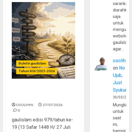
sarankan,
diarahkan
saja
untuk
mengunju
website
gaulislam
agar…
osolihin
Buletin gaulislam
on
No
Tahun XIX/2025-2026
Ujub,
Just
Syukur
Saatnya Stop “Find
Yourself”
30/03/202
OSOLIHIN
27/07/2026
Mungkin
0
untuk
saat
gaulislam edisi 979/tahun ke-
ini,
19 (13 Safar 1448 H/ 27 Juli
hampir