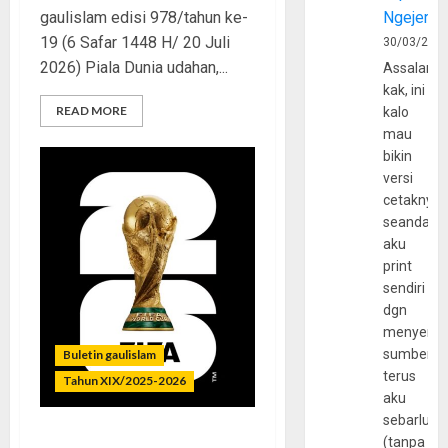
gaulislam edisi 978/tahun ke-
Ngejerum
19 (6 Safar 1448 H/ 20 Juli
30/03/202
2026) Piala Dunia udahan,...
Assalamu
kak, ini
READ MORE
kalo
mau
bikin
versi
cetaknya
seandain
aku
print
sendiri
dgn
menyerta
sumber
Buletin gaulislam
terus
Tahun XIX/2025-2026
aku
sebarluas
(tanpa
Piala Dunia dan Jari Netizen