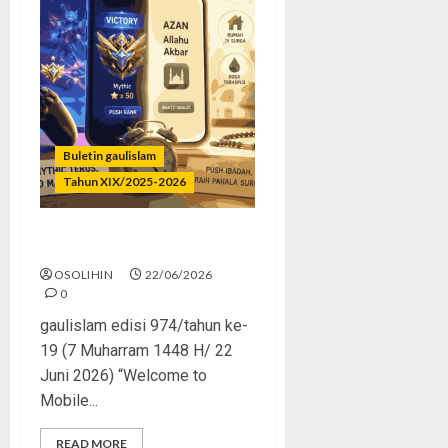
Buletin gaulislam
Tahun XIX/2025-2026
Mythic Terus, Masjid Minus
OSOLIHIN
22/06/2026
0
gaulislam edisi 974/tahun ke-
19 (7 Muharram 1448 H/ 22
Juni 2026) “Welcome to
Mobile...
READ MORE