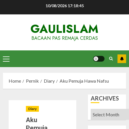
Skip
10/08/2026
17:18:46
to
content
GAULISLAM
BACAAN PAS REMAJA CERDAS
Primary
Menu
Home
Pernik
Diary
Aku Pemuja Hawa Nafsu
ARCHIVES
Diary
Archives
Aku
Pemuja