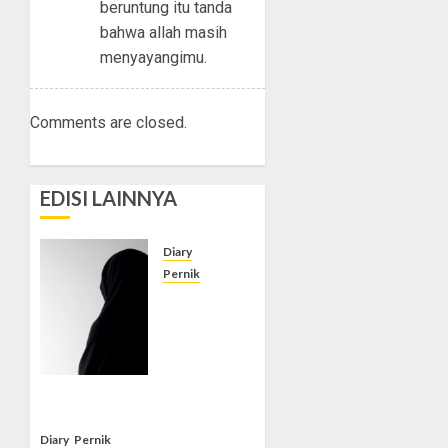
beruntung itu tanda
bahwa allah masih
menyayangimu.
Comments are closed.
EDISI LAINNYA
Diary
Pernik
Win
Mempertaruhkan
Jilbab
Meski
Terus
Ditekan
Diary
Pernik