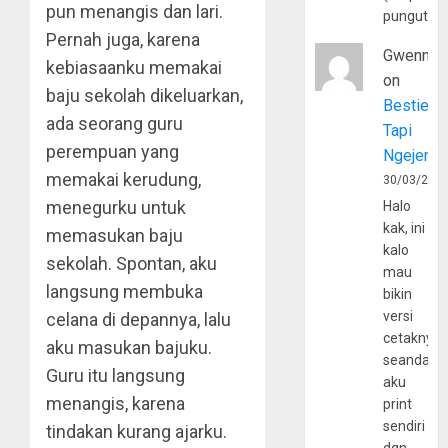
pun menangis dan lari.
pungutan
Pernah juga, karena
Gwenny
kebiasaanku memakai
on
baju sekolah dikeluarkan,
Bestie
ada seorang guru
Tapi
perempuan yang
Ngejerum
memakai kerudung,
30/03/202
menegurku untuk
Halo
kak, ini
memasukan baju
kalo
sekolah. Spontan, aku
mau
langsung membuka
bikin
versi
celana di depannya, lalu
cetaknya
aku masukan bajuku.
seandain
Guru itu langsung
aku
menangis, karena
print
sendiri
tindakan kurang ajarku.