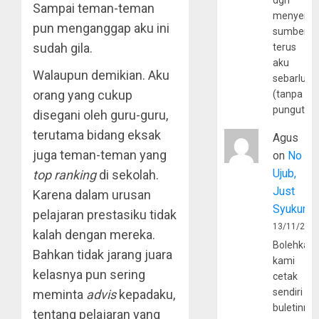
dgn
Sampai teman-teman
menyerta
pun menganggap aku ini
sumber
sudah gila.
terus
aku
Walaupun demikian. Aku
sebarluas
orang yang cukup
(tanpa
pungutan
disegani oleh guru-guru,
terutama bidang eksak
Agus
juga teman-teman yang
on
No
Ujub,
top ranking
di sekolah.
Just
Karena dalam urusan
Syukur
pelajaran prestasiku tidak
13/11/202
kalah dengan mereka.
Bolehkah
Bahkan tidak jarang juara
kami
kelasnya pun sering
cetak
sendiri
meminta
advis
kepadaku,
buletinny
tentang pelajaran yang