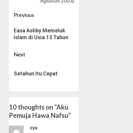
Agustus 2003]
Post
Previous
navigation
Previous
Easa Ashby Memeluk
post:
Islam di Usia 13 Tahun
Next
Next
Setahun Itu Cepat
post:
10 thoughts on “
Aku
Pemuja Hawa Nafsu
”
sya