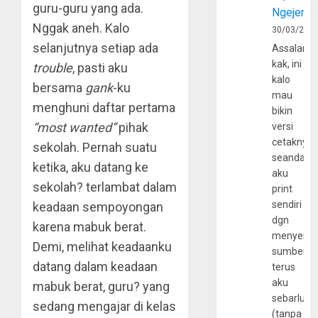
guru-guru yang ada.
Ngejerum
Nggak aneh. Kalo
30/03/202
selanjutnya setiap ada
Assalamu
kak, ini
trouble
, pasti aku
kalo
bersama
gank
-ku
mau
menghuni daftar pertama
bikin
“most wanted”
pihak
versi
cetaknya
sekolah. Pernah suatu
seandain
ketika, aku datang ke
aku
sekolah? terlambat dalam
print
sendiri
keadaan sempoyongan
dgn
karena mabuk berat.
menyerta
Demi, melihat keadaanku
sumber
datang dalam keadaan
terus
aku
mabuk berat, guru? yang
sebarluas
sedang mengajar di kelas
(tanpa