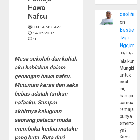
Hawa
osolihin
Nafsu
on
HAFSA MUTAZZ
Bestie
14/02/2009
Tapi
10
Ngejerum
30/03/202
Masa sekolah dan kuliah
'alaikumu
aku habiskan dalam
Mungkin
untuk
genangan hawa nafsu.
saat
Minuman keras dan seks
ini,
bebas adalah tarikan
hampir
nafasku. Sampai
semua
remaja
akhirnya keluguan
punya
seorang pelacur muda
smartpho
membuka kedua mataku
ya?
yang buta. Buta dari
Kami