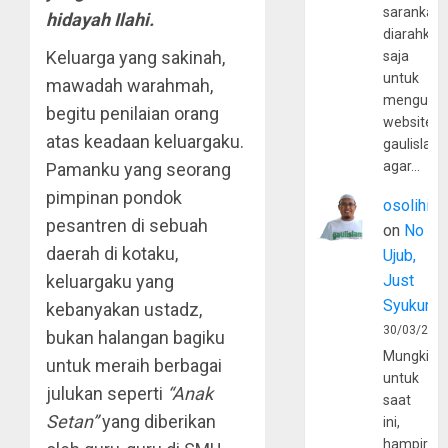
sarankan,
hidayah Ilahi.
diarahkan
Keluarga yang sakinah,
saja
untuk
mawadah warahmah,
mengunju
begitu penilaian orang
website
atas keadaan keluargaku.
gaulislam
agar…
Pamanku yang seorang
pimpinan pondok
osolihin
pesantren di sebuah
on
No
daerah di kotaku,
Ujub,
keluargaku yang
Just
Syukur
kebanyakan ustadz,
30/03/202
bukan halangan bagiku
Mungkin
untuk meraih berbagai
untuk
julukan seperti
“Anak
saat
Setan”
yang diberikan
ini,
hampir