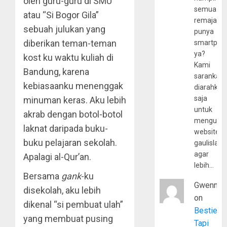
oleh guru-guru di SMU
semua
atau “Si Bogor Gila”
remaja
sebuah julukan yang
punya
diberikan teman-teman
smartpho
ya?
kost ku waktu kuliah di
Kami
Bandung, karena
sarankan,
kebiasaanku menenggak
diarahkan
saja
minuman keras. Aku lebih
untuk
akrab dengan botol-botol
mengunju
laknat daripada buku-
website
buku pelajaran sekolah.
gaulislam
agar
Apalagi al-Qur’an.
lebih…
Bersama
gank
-ku
Gwenny
disekolah, aku lebih
on
dikenal “si pembuat ulah”
Bestie
yang membuat pusing
Tapi