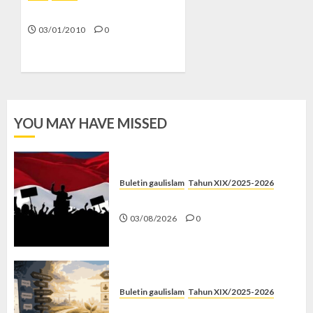
07/01/2010
Akhir Petualanganku
5
03/01/2010
0
YOU MAY HAVE MISSED
Buletin gaulislam
Tahun XIX/2025-2026
Saat Politik Cuma Gimmick
03/08/2026
0
Buletin gaulislam
Tahun XIX/2025-2026
Saatnya Stop “Find Yourself”