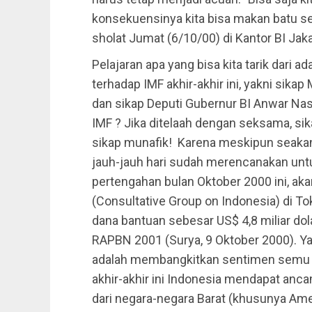
konsekuensinya kita bisa makan batu se
sholat Jumat (6/10/00) di Kantor BI Jaka
Pelajaran apa yang bisa kita tarik dari ad
terhadap IMF akhir-akhir ini, yakni sika
dan sikap Deputi Gubernur BI Anwar Na
IMF ? Jika ditelaah dengan seksama, sik
sikap munafik! Karena meskipun seaka
jauh-jauh hari sudah merencanakan unt
pertengahan bulan Oktober 2000 ini, ak
(Consultative Group on Indonesia) di 
dana bantuan sebesar US$ 4,8 miliar d
RAPBN 2001 (Surya, 9 Oktober 2000). Y
adalah membangkitkan sentimen semu na
akhir-akhir ini Indonesia mendapat an
dari negara-negara Barat (khusunya Amer