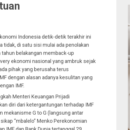
ntuan
nomi Indonesia detik-detik terakhir ini
idak, di satu sisi mulai ada penolakan
ga tahun belakangan memback-up
very ekonomi nasional yang ambruk sejak
 ada pihak yang berusaha terus
F dengan alasan adanya kesulitan yang
dengan IMF.
angkah Menteri Keuangan Prijadi
n diri dari ketergantungan terhadap IMF
n mekanisme G to G (langsung antar
ari sikap “mbalelo” Menko Perekonomian
an IMF dan Bank Dunia tertanggal 29