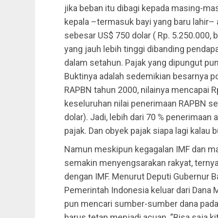
jika beban itu dibagi kepada masing-ma
kepala –termasuk bayi yang baru lahir–
sebesar US$ 750 dolar ( Rp. 5.250.000, bi
yang jauh lebih tinggi dibanding penda
dalam setahun. Pajak yang dipungut pun
Buktinya adalah sedemikian besarnya p
RAPBN tahun 2000, nilainya mencapai Rp 9
keseluruhan nilai penerimaan RAPBN sebe
dolar). Jadi, lebih dari 70 % penerimaan
pajak. Dan obyek pajak siapa lagi kalau b
Namun meskipun kegagalan IMF dan mal
semakin menyengsarakan rakyat, ternya
dengan IMF. Menurut Deputi Gubernur Ba
Pemerintah Indonesia keluar dari Dana M
pun mencari sumber-sumber dana pada l
harus tetap menjadi acuan. ”Bisa saja ki