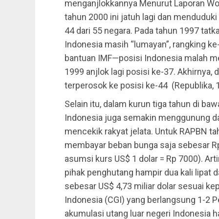
menganjlokkannya Menurut Laporan Wor
tahun 2000 ini jatuh lagi dan menduduki 
44 dari 55 negara. Pada tahun 1997 tatka
Indonesia masih “lumayan”, rangking k
bantuan IMF—posisi Indonesia malah me
1999 anjlok lagi posisi ke-37. Akhirnya, 
terperosok ke posisi ke-44 (Republika,
Selain itu, dalam kurun tiga tahun di b
Indonesia juga semakin menggunung da
mencekik rakyat jelata. Untuk RAPBN ta
membayar beban bunga saja sebesar Rp. 5
asumsi kurs US$ 1 dolar = Rp 7000). Ar
pihak penghutang hampir dua kali lipat d
sebesar US$ 4,73 miliar dolar sesuai k
Indonesia (CGI) yang berlangsung 1-2 Pe
akumulasi utang luar negeri Indonesia h