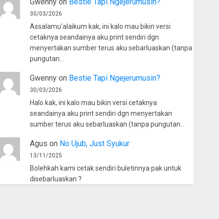
Gwenny
on
Bestie Tapi Ngejerumusin?
30/03/2026
Assalamu'alaikum kak, ini kalo mau bikin versi
cetaknya seandainya aku print sendiri dgn
menyertakan sumber terus aku sebarluaskan (tanpa
pungutan…
Gwenny
on
Bestie Tapi Ngejerumusin?
30/03/2026
Halo kak, ini kalo mau bikin versi cetaknya
seandainya aku print sendiri dgn menyertakan
sumber terus aku sebarluaskan (tanpa pungutan…
Agus
on
No Ujub, Just Syukur
13/11/2025
Bolehkah kami cetak sendiri buletinnya pak untuk
disebarluaskan ?