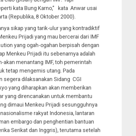
perti kata Bung Karno,” kata Anwar usai
rta (Republika, 8 Oktober 2000).
anya sikap yang tarik-ulur yang kontradiktif
p Menkeu Prijadi yang mau bercerai dari IMF
sution yang ogah-ogahan berpisah dengan
ap Menkeu Prijadi itu sebenarnya adalah
n-akan menantang IMF, toh pemerintah
uk tetap mengemis utang. Pada
an segera dilaksanakan Sidang CGI
Tokyo yang diharapkan akan memberikan
olar yang direncanakan untuk membantu
ang dimaui Menkeu Prijadi sesungguhnya
sionalisme rakyat Indonesia, lantaran
caman embargo dan penghentian bantuan
ika Serikat dan Inggris), terutama setelah