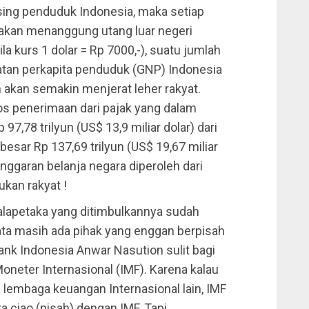
sing penduduk Indonesia, maka setiap
 akan menanggung utang luar negeri
la kurs 1 dolar = Rp 7000,-), suatu jumlah
patan perkapita penduduk (GNP) Indonesia
 akan semakin menjerat leher rakyat.
os penerimaan dari pajak yang dalam
7,78 trilyun (US$ 13,9 miliar dolar) dari
sar Rp 137,69 trilyun (US$ 19,67 miliar
 anggaran belanja negara diperoleh dari
ukan rakyat !
apetaka yang ditimbulkannya sudah
ta masih ada pihak yang enggan berpisah
nk Indonesia Anwar Nasution sulit bagi
oneter Internasional (IMF). Karena kalau
embaga keuangan Internasional lain, IMF
ta ciao (pisah) dengan IMF. Tapi