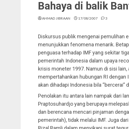
Bahaya di balik Ba
AHMAD JIBRAAN
17/08/2007
3
Diskursus publik mengenai pemulihan eko
menunjukkan fenomena menarik. Betapa t
penguasa terhadap IMF yang sekitar ti
pemerintah Indonesia dalam upaya reco
krisis moneter 1997. Namun di sisi lain,
mempertahankan hubungan RI dengan IM
akan dihadapi Indonesia bila “bercerai” 
Penolakan itu antara lain nampak dari l
Praptosuhardjo yang berupaya melepaska
dan berencana mencari pinjaman denga
pemerintah), tidak melalui IMF. Juga d
Rizal Ramli dalam menyikapi surat tegur