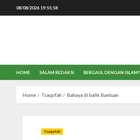
Skip
08/08/2026
19:55:59
to
content
HOME
SALAM REDAKSI
BERGAUL DENGAN ISLAM?
Home
Tsaqofah
Bahaya di balik Bantuan
Tsaqofah