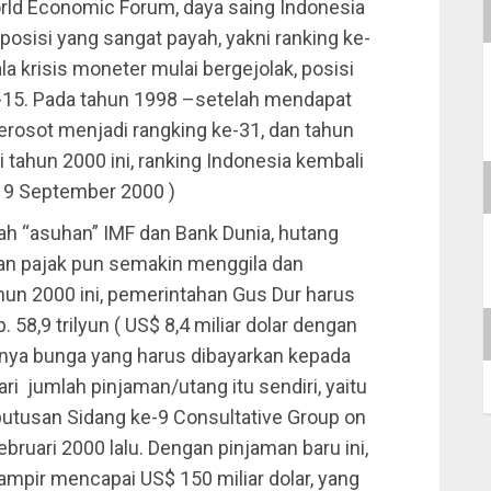
ld Economic Forum, daya saing Indonesia
posisi yang sangat payah, yakni ranking ke-
la krisis moneter mulai bergejolak, posisi
e-15. Pada tahun 1998 –setelah mendapat
rosot menjadi rangking ke-31, dan tahun
di tahun 2000 ini, ranking Indonesia kembali
 19 September 2000 )
awah “asuhan” IMF dan Bank Dunia, hutang
n pajak pun semakin menggila dan
hun 2000 ini, pemerintahan Gus Dur harus
8,9 trilyun ( US$ 8,4 miliar dolar dengan
tinya bunga yang harus dibayarkan kepada
ari jumlah pinjaman/utang itu sendiri, yaitu
eputusan Sidang ke-9 Consultative Group on
bruari 2000 lalu. Dengan pinjaman baru ini,
ampir mencapai US$ 150 miliar dolar, yang