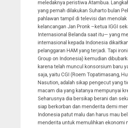
meledaknya peristiwa Atambua. Langkah 
yang pernah dilakukan Suharto bulan Peb
pahlawan tampil di televisi dan menola
kelancangan Jan Pronk –ketua IGGI se
Internasional Belanda saat itu— yang m
internasional kepada Indonesia dikaitk
pelanggaran HAM yang terjadi. Tapi iron
Group on Indonesia) kemudian dibubarkan
karena telah muncul konsorsium baru y
saja, yaitu CGI (Roem Topatimasang, Hut
Nasution, adalah sikap pengecut yang tid
macam dia yang katanya mempunyai kredib
Seharusnya dia bersikap berani dan sek
siap berkorban dan menderita demi mera
Indonesia patut malu dan harus mau bela
menderita untuk memulihkan ekonomi 