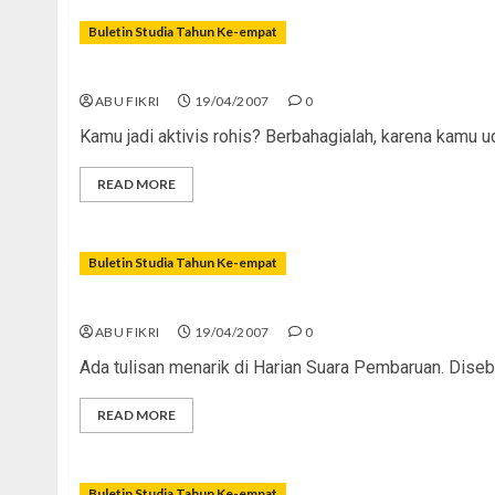
Buletin Studia Tahun Ke-empat
Manis-Pahitnya Dakwah
ABU FIKRI
19/04/2007
0
Kamu jadi aktivis rohis? Berbahagialah, karena kamu ud
READ MORE
Buletin Studia Tahun Ke-empat
Hati-hati dengan Globalisasi
ABU FIKRI
19/04/2007
0
Ada tulisan menarik di Harian Suara Pembaruan. Diseb
READ MORE
Buletin Studia Tahun Ke-empat