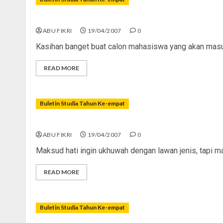
Biaya Pendidikan Kok Mahal?
ABU FIKRI
19/04/2007
0
Kasihan banget buat calon mahasiswa yang akan masuk
READ MORE
Buletin Studia Tahun Ke-empat
Antara Ukhuwah dan Pacaran
ABU FIKRI
19/04/2007
0
Maksud hati ingin ukhuwah dengan lawan jenis, tapi ma
READ MORE
Buletin Studia Tahun Ke-empat