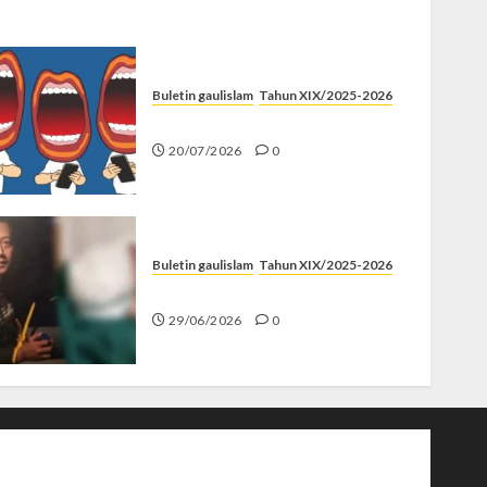
Buletin gaulislam
Tahun XIX/2025-2026
Kenapa Harus Ghibah?
20/07/2026
0
Buletin gaulislam
Tahun XIX/2025-2026
Katanya Cinta, Kok Menyiksa?
29/06/2026
0