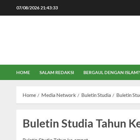
Skip
07/08/2026
21:43:34
to
content
HOME
SALAM REDAKSI
BERGAUL DENGAN ISLAM?
Home
Media Network
Buletin Studia
Buletin St
Buletin Studia Tahun 