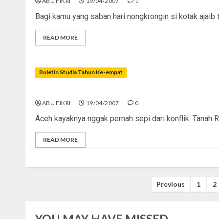
ABU FIKRI
19/04/2007
1
Bagi kamu yang saban hari nongkrongin si kotak ajaib t
READ MORE
Buletin Studia Tahun Ke-empat
Aceh Membara!
ABU FIKRI
19/04/2007
0
Aceh kayaknya nggak pernah sepi dari konflik. Tanah R
READ MORE
Posts
Previous
1
2
pagination
YOU MAY HAVE MISSED