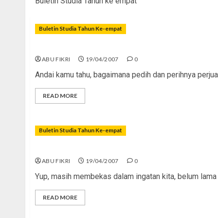
Buletin Studia Tahun ke empat
Buletin Studia Tahun Ke-empat
Andai Kamu Tahu…
ABU FIKRI
19/04/2007
0
Andai kamu tahu, bagaimana pedih dan perihnya perjuan
READ MORE
Buletin Studia Tahun Ke-empat
Pesta Mewah Roger dan Agnes
ABU FIKRI
19/04/2007
0
Yup, masih membekas dalam ingatan kita, belum lama ini
READ MORE