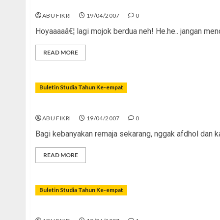
Sisi Gelap Pacaran
ABU FIKRI
19/04/2007
0
Hoyaaaaâ€¦ lagi mojok berdua neh! He.he.. jangan mend
READ MORE
Buletin Studia Tahun Ke-empat
“Prom Night” Yang Melangit
ABU FIKRI
19/04/2007
0
Bagi kebanyakan remaja sekarang, nggak afdhol dan ka
READ MORE
Buletin Studia Tahun Ke-empat
Menggagas Tayangan Cerdas