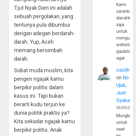
Kami
Tjut Nyak Dien ini adalah
sarankan,
sebuah pergolakan, yang
diarahkan
tentunya pula dibumbui
saja
untuk
dengan adegan berdarah-
mengunju
darah. Yup, Aceh
website
memang bersimbah
gaulislam
darah.
agar…
Sobat muda muslim, kita
osolihin
on
No
pengen ngajak kamu
Ujub,
berpikir politis dalam
Just
kasus ini. Tapi bukan
Syukur
berarti kudu terjun ke
30/03/202
dunia politik praktis ya?
Mungkin
Kita sekadar ngajak kamu
untuk
berpikir politis. Anak
saat
ini,