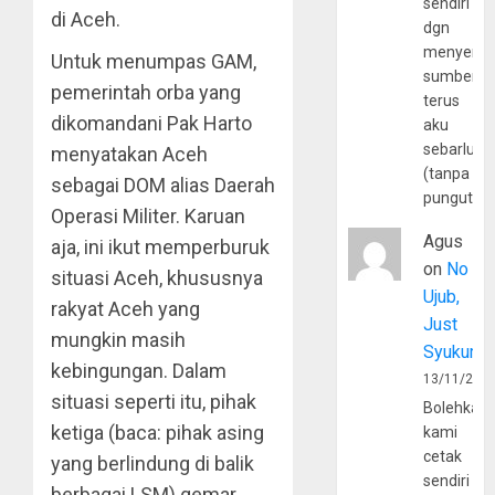
sendiri
di Aceh.
dgn
menyerta
Untuk menumpas GAM,
sumber
pemerintah orba yang
terus
dikomandani Pak Harto
aku
sebarluas
menyatakan Aceh
(tanpa
sebagai DOM alias Daerah
pungutan
Operasi Militer. Karuan
Agus
aja, ini ikut memperburuk
on
No
situasi Aceh, khususnya
Ujub,
rakyat Aceh yang
Just
mungkin masih
Syukur
kebingungan. Dalam
13/11/202
situasi seperti itu, pihak
Bolehkah
ketiga (baca: pihak asing
kami
cetak
yang berlindung di balik
sendiri
berbagai LSM) gemar