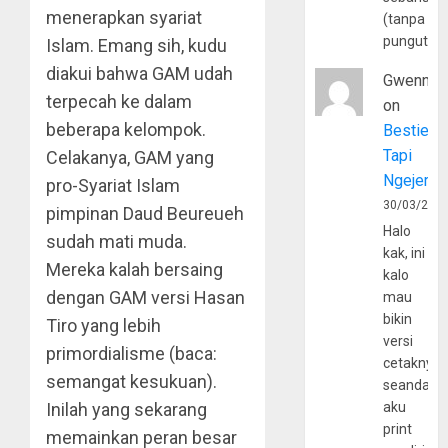
menerapkan syariat
(tanpa
pungutan
Islam. Emang sih, kudu
diakui bahwa GAM udah
Gwenny
terpecah ke dalam
on
beberapa kelompok.
Bestie
Tapi
Celakanya, GAM yang
Ngejerum
pro-Syariat Islam
30/03/202
pimpinan Daud Beureueh
Halo
sudah mati muda.
kak, ini
Mereka kalah bersaing
kalo
dengan GAM versi Hasan
mau
bikin
Tiro yang lebih
versi
primordialisme (baca:
cetaknya
semangat kesukuan).
seandain
Inilah yang sekarang
aku
print
memainkan peran besar