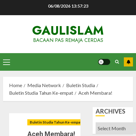
Skip
06/08/2026
13:57:24
to
content
GAULISLAM
BACAAN PAS REMAJA CERDAS
Primary
Menu
Home
Media Network
Buletin Studia
Buletin Studia Tahun Ke-empat
Aceh Membara!
ARCHIVES
Buletin Studia Tahun Ke-empat
Archives
Aceh Membara!