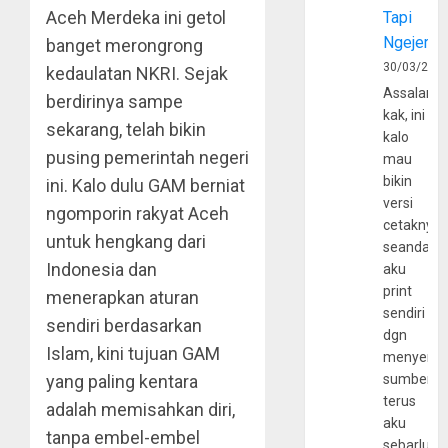
Aceh Merdeka ini getol
Tapi
Ngejerum
banget merongrong
30/03/202
kedaulatan NKRI. Sejak
Assalamu
berdirinya sampe
kak, ini
sekarang, telah bikin
kalo
pusing pemerintah negeri
mau
bikin
ini. Kalo dulu GAM berniat
versi
ngomporin rakyat Aceh
cetaknya
untuk hengkang dari
seandain
Indonesia dan
aku
print
menerapkan aturan
sendiri
sendiri berdasarkan
dgn
Islam, kini tujuan GAM
menyerta
yang paling kentara
sumber
terus
adalah memisahkan diri,
aku
tanpa embel-embel
sebarluas