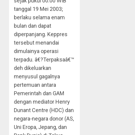
sejak pukul 00.00 WIB
tanggal 19 Mei 2003;
berlaku selama enam
bulan dan dapat
diperpanjang. Keppres
tersebut menandai
dimulainya operasi
terpadu. â€?Terpaksaâ€™
deh dikeluarkan
menyusul gagalnya
pertemuan antara
Pemerintah dan GAM
dengan mediator Henry
Dunant Centre (HDC) dan
negara-negara donor (AS,
Uni Eropa, Jepang, dan