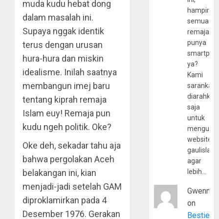
muda kudu hebat dong
hampir
dalam masalah ini.
semua
Supaya nggak identik
remaja
punya
terus dengan urusan
smartpho
hura-hura dan miskin
ya?
idealisme. Inilah saatnya
Kami
membangun imej baru
sarankan,
diarahkan
tentang kiprah remaja
saja
Islam euy! Remaja pun
untuk
kudu ngeh politik. Oke?
mengunju
website
Oke deh, sekadar tahu aja
gaulislam
bahwa pergolakan Aceh
agar
belakangan ini, kian
lebih…
menjadi-jadi setelah GAM
Gwenny
diproklamirkan pada 4
on
Desember 1976. Gerakan
Bestie