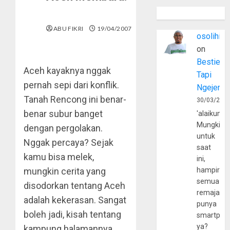
ABU FIKRI
19/04/2007
osolihin
on
Bestie
Aceh kayaknya nggak
Tapi
pernah sepi dari konflik.
Ngejerum
Tanah Rencong ini benar-
30/03/202
benar subur banget
'alaikumu
Mungkin
dengan pergolakan.
untuk
Nggak percaya? Sejak
saat
kamu bisa melek,
ini,
mungkin cerita yang
hampir
semua
disodorkan tentang Aceh
remaja
adalah kekerasan. Sangat
punya
boleh jadi, kisah tentang
smartpho
ya?
kampung halamannya