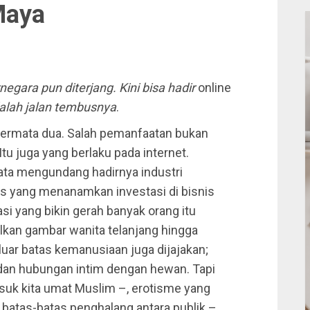
Maya
egara pun diterjang. Kini bisa hadir
online
dalah jalan tembusnya
.
ermata dua. Salah pemanfaatan bukan
tu juga yang berlaku pada internet.
ata mengundang hadirnya industri
lis yang menanamkan investasi di bisnis
i yang bikin gerah banyak orang itu
lkan gambar wanita telanjang hingga
luar batas kemanusiaan juga dijajakan;
a dan hubungan intim dengan hewan. Tapi
uk kita umat Muslim –, erotisme yang
 batas-batas penghalang antara publik –