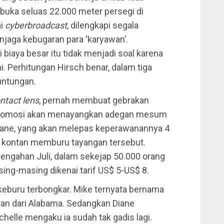
terbuka seluas 22.000 meter persegi di
ai
cyberbroadcast
, dilengkapi segala
jaga kebugaran para ‘karyawan’.
i biaya besar itu tidak menjadi soal karena
i. Perhitungan Hirsch benar, dalam tiga
untungan.
ntact lens
, pernah membuat gebrakan
a promosi akan menayangkan adegan mesum
ane, yang akan melepas keperawanannya 4
me kontan memburu tayangan tersebut.
engahan Juli, dalam sekejap 50.000 orang
sing-masing dikenai tarif US$ 5-US$ 8.
keburu terbongkar. Mike ternyata bernama
ran dari Alabama. Sedangkan Diane
helle mengaku ia sudah tak gadis lagi.