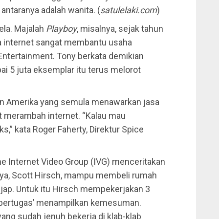
 antaranya adalah wanita. (
satulelaki.com
)
ela. Majalah
Playboy
, misalnya, sejak tahun
asa internet sangat membantu usaha
 Entertainment. Tony berkata demikian
i 5 juta eksemplar itu terus melorot
ran Amerika yang semula menawarkan jasa
kut merambah internet. “Kalau mau
eks,” kata Roger Faherty, Direktur Spice
e Internet Video Group (IVG) menceritakan
nya, Scott Hirsch, mampu membeli rumah
p. Untuk itu Hirsch mempekerjakan 3
a ‘bertugas’ menampilkan kemesuman.
ng sudah jenuh bekerja di klab-klab