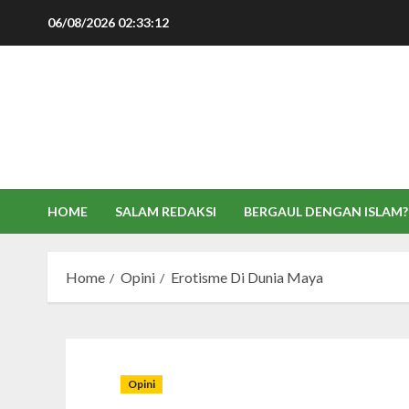
Skip
06/08/2026
02:33:13
to
content
HOME
SALAM REDAKSI
BERGAUL DENGAN ISLAM?
Home
Opini
Erotisme Di Dunia Maya
Opini