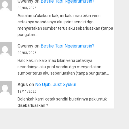
Gwenny
on
Bestie Tapi Ngejerumusin?
30/03/2026
Assalamu'alaikum kak, ini kalo mau bikin versi
cetaknya seandainya aku print sendiri dgn
menyertakan sumber terus aku sebarluaskan (tanpa
pungutan…
Gwenny
on
Bestie Tapi Ngejerumusin?
30/03/2026
Halo kak, ini kalo mau bikin versi cetaknya
seandainya aku print sendiri dgn menyertakan
sumber terus aku sebarluaskan (tanpa pungutan…
Agus
on
No Ujub, Just Syukur
13/11/2025
Bolehkah kami cetak sendiri buletinnya pak untuk
disebarluaskan ?