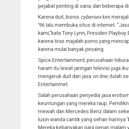
pejabat penting di sana, dan beberapa di
Karena duit, bisnis
cybersex
kini merajal
’96 lalu membuka situs di internet. “J
kami,”kata Tony Lynn, Presiden Playboy
karena tiras majalah porno yang mencapa
karena mulai banyak pesaing.
Spice Entertainment, perusahaan hibu
haram itu lewat jaringan televisi juga i
mengeruk duit dari jasa
on line
, itulah s
Entertainmet.
Salah perusahaan penyedia jasa erotism
keuntungan yang mereka raup. Pemilik
mewah dan Mercedes Benz dalam sekeja
lusin wanita cantik yang sehari-hariny
Mereka kebanyakan para penari malam ya