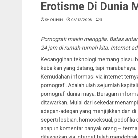
Erotisme Di Dunia 
SHOLIHIN
06/12/2008
5
Pornografi makin menggila. Batas antarn
24 jam di rumah-rumah kita.
Internet a
Kecanggihan teknologi memang pisau b
kebaikan yang datang, tapi marabahaya. I
Kemudahan informasi via internet terny
pornografi. Adalah ulah sejumlah kapita
pornografi dunia maya. Beragam informas
ditawarkan. Mulai dari sekedar menampi
adegan-adegan yang menjijikkan dan di 
seperti lesbian, homoseksual, pedofili
apapun komentar banyak orang – termas
ditawarkan via internet telah mendobrak