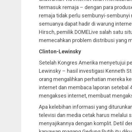
termasuk remaja – dengan para produser
remaja tidak perlu sembunyi-sembunyi 
semuanya dapat hadir di warung internet
Hirsch, pemilik DOMELive salah satu situ
memecahkan problem distribusi yang me
Clinton-Lewinsky
Setelah Kongres Amerika menyetujui pe
Lewinsky – hasil investigasi Kenneth S
orang mengalihkan perhatian mereka ke l
internet dan membaca laporan setebal 
mengakses internet, membuat mengakse
Apa kelebihan informasi yang diturunkan
televisi dan media cetak harus melalui s
menyajikannya dengan komplit. Detil demi
karyawan magang Gedung Putih itu dikup