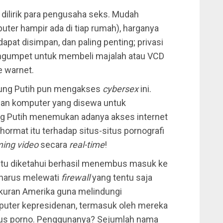
 dilirik para pengusaha seks. Mudah
ter hampir ada di tiap rumah), harganya
apat disimpan, dan paling penting; privasi
t-ngumpet untuk membeli majalah atau VCD
e warnet.
dung Putih pun mengakses
cybersex
ini.
nan komputer yang disewa untuk
g Putih menemukan adanya akses internet
hormat itu terhadap situs-situs pornografi
ming video
secara
real-time
!
 itu diketahui berhasil menembus masuk ke
u harus melewati
firewall
yang tentu saja
ukuran Amerika guna melindungi
uter kepresidenan, termasuk oleh mereka
situs porno. Penggunanya? Sejumlah nama