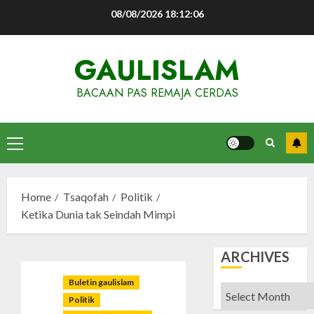
Skip
08/08/2026
18:12:07
to
content
GAULISLAM
BACAAN PAS REMAJA CERDAS
Primary
Menu
Home
Tsaqofah
Politik
Ketika Dunia tak Seindah Mimpi
ARCHIVES
Buletin gaulislam
Archives
Politik