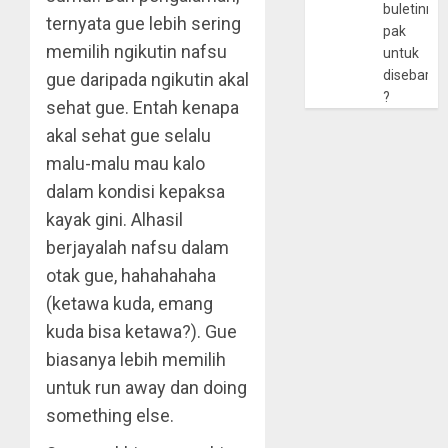
buletinny
ternyata gue lebih sering
pak
memilih ngikutin nafsu
untuk
disebarlu
gue daripada ngikutin akal
?
sehat gue. Entah kenapa
akal sehat gue selalu
malu-malu mau kalo
dalam kondisi kepaksa
kayak gini. Alhasil
berjayalah nafsu dalam
otak gue, hahahahaha
(ketawa kuda, emang
kuda bisa ketawa?). Gue
biasanya lebih memilih
untuk run away dan doing
something else.