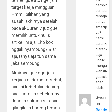
temen gue ato ngerjain
hampir
target kerja mingguan.
semua
Hmm.. pilihan yang
remaja
susah, akhirnya setelah
punya
smartpho
baca al-Quran 7 juz gue
ya?
memilih untuk nulis
Kami
artikel ini aja. Lho kok
sarankan,
nggak nyambung? Biar
diarahkan
saja
aja, tanya aja tuh sama
untuk
jaka sembung.
mengunju
website
Akhirnya gue ngerjain
gaulislam
kerjaan dadakan tersebut,
agar
hari ini kebetulan datang
lebih…
pagi, setelah sebelumnya
Gwenny
dengan sukses sarapan
on
gila-gilaan bareng temen-
Bestie