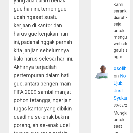
yang ada dalam benak
Kami
gue hari ini, temen gue
sarankan,
udah ngeset suatu
diarahkan
saja
kerjaan di kantor dan
untuk
harus gue kerjakan hari
mengunju
ini, padahal nggak pernah
website
kita janjian sebelumnya
gaulislam
agar…
kalo harus selesai hari ini.
Akhirnya terjadilah
osolihin
pertempuran dalam hati
on
No
gue, antara pengen main
Ujub,
Just
FIFA 2009 sambil manjat
Syukur
pohon tetangga, ngerjain
30/03/202
tugas kantor yang dibikin
Mungkin
deadline se-enak bakmi
untuk
goreng, eh se-enak udel
saat
ini,