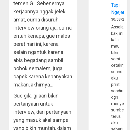
temen GI. Sebenernya
Tapi
kerjaannya nggak jelek
Ngejerum
amat, cuma disuruh
30/03/202
interview orang aja, cuma
Assalamu
kak, ini
entah kenapa, gue males
kalo
berat hari ini, karena
mau
selain ngantuk karena
bikin
versi
abis begadang sambil
cetaknya
bobok semalem, juga
seandain
capek karena kebanyakan
aku
makan, akhirnya…
print
sendiri
Gue gila-gilaan bikin
dgn
pertanyaan untuk
menyerta
sumber
interview, dari pertanyaan
terus
yang masuk akal sampe
aku
yang bikin muntah, dalam
sebarluas