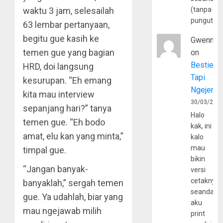
waktu 3 jam, selesailah
(tanpa
pungutan
63 lembar pertanyaan,
begitu gue kasih ke
Gwenny
temen gue yang bagian
on
Bestie
HRD, doi langsung
Tapi
kesurupan. “Eh emang
Ngejerum
kita mau interview
30/03/202
sepanjang hari?” tanya
Halo
temen gue. “Eh bodo
kak, ini
amat, elu kan yang minta,”
kalo
mau
timpal gue.
bikin
“Jangan banyak-
versi
cetaknya
banyaklah,” sergah temen
seandain
gue. Ya udahlah, biar yang
aku
mau ngejawab milih
print