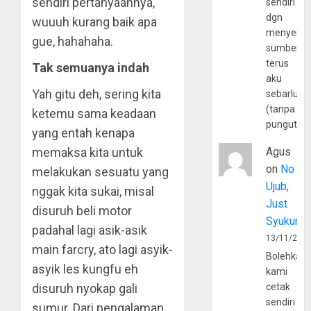
sendiri pertanyaannya,
sendiri
dgn
wuuuh kurang baik apa
menyerta
gue, hahahaha.
sumber
terus
Tak semuanya indah
aku
Yah gitu deh, sering kita
sebarluas
(tanpa
ketemu sama keadaan
pungutan
yang entah kenapa
memaksa kita untuk
Agus
on
No
melakukan sesuatu yang
Ujub,
nggak kita sukai, misal
Just
disuruh beli motor
Syukur
padahal lagi asik-asik
13/11/202
main farcry, ato lagi asyik-
Bolehkah
asyik les kungfu eh
kami
disuruh nyokap gali
cetak
sendiri
sumur. Dari pengalaman,