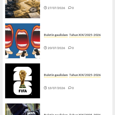
Saatnya Stop “Find Yourself”
27/07/2026
0
Buletin gaulislam
Tahun XIX/2025-2026
Kenapa Harus Ghibah?
20/07/2026
0
Buletin gaulislam
Tahun XIX/2025-2026
Piala Dunia dan Jari Netizen
13/07/2026
0
Buletin gaulislam
Tahun XIX/2025-2026