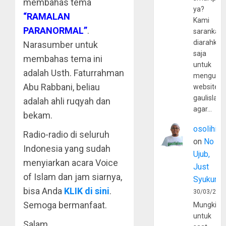
membahas tema
ya?
“RAMALAN
Kami
PARANORMAL”
.
sarankan,
diarahkan
Narasumber untuk
saja
membahas tema ini
untuk
adalah Usth. Faturrahman
mengunju
Abu Rabbani, beliau
website
gaulislam
adalah ahli ruqyah dan
agar…
bekam.
osolihin
Radio-radio di seluruh
on
No
Indonesia yang sudah
Ujub,
menyiarkan acara Voice
Just
of Islam dan jam siarnya,
Syukur
bisa Anda
KLIK di sini
.
30/03/202
Semoga bermanfaat.
Mungkin
untuk
Salam,