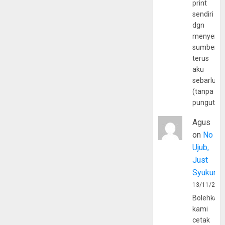
print
sendiri
dgn
menyerta
sumber
terus
aku
sebarluas
(tanpa
pungutan
Agus
on
No
Ujub,
Just
Syukur
13/11/202
Bolehkah
kami
cetak