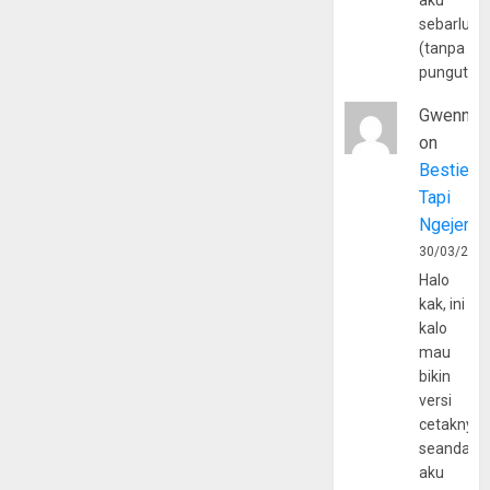
aku
sebarluas
(tanpa
pungutan
Gwenny
on
Bestie
Tapi
Ngejerum
30/03/202
Halo
kak, ini
kalo
mau
bikin
versi
cetaknya
seandain
aku