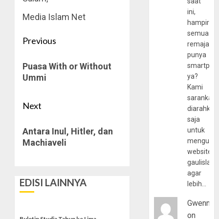
saat
ini,
Media Islam Net
hampir
semua
Post
Previous
remaja
navigation
punya
Previous
Puasa With or Without
smartpho
post:
Ummi
ya?
Kami
sarankan,
Next
diarahkan
saja
Next
Antara Inul, Hitler, dan
untuk
post:
mengunju
Machiaveli
website
gaulislam
agar
EDISI LAINNYA
lebih…
Gwenny
on
Buletin Studia Tahun ke Lima