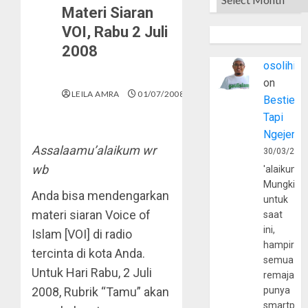
Materi Siaran
VOI, Rabu 2 Juli
2008
osolihin
on
LEILA AMRA
01/07/2008
Bestie
Tapi
Ngejerum
Assalaamu’alaikum wr
30/03/202
wb
'alaikumu
Mungkin
Anda bisa mendengarkan
untuk
materi siaran Voice of
saat
ini,
Islam [VOI] di radio
hampir
tercinta di kota Anda.
semua
Untuk Hari Rabu, 2 Juli
remaja
2008, Rubrik “Tamu” akan
punya
smartpho