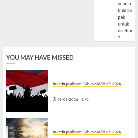
sendiri
buletinny
pak
untuk
disebarlu
?
YOU MAY HAVE MISSED
Buletin gaulislam
Tahun XIX/2025-2026
Saat Politik Cuma Gimmick
03/08/2026
0
Buletin gaulislam
Tahun XIX/2025-2026