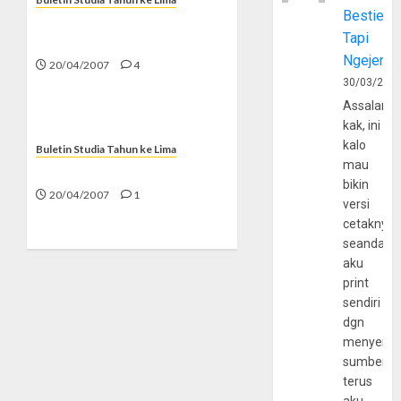
Bestie
Di Balik Perayaan Tahun
Tapi
Baru Masehi
Ngejerum
20/04/2007
4
30/03/202
Assalamu
kak, ini
kalo
Buletin Studia Tahun ke Lima
mau
Agamaku, Agamamu…
bikin
20/04/2007
1
versi
cetaknya
seandain
aku
print
sendiri
dgn
menyerta
sumber
terus