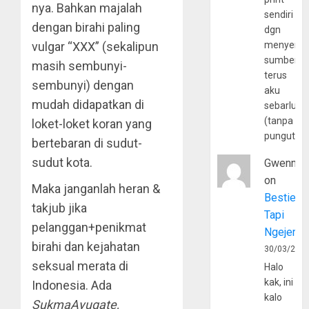
nya. Bahkan majalah
sendiri
dengan birahi paling
dgn
vulgar “XXX” (sekalipun
menyerta
sumber
masih sembunyi-
terus
sembunyi) dengan
aku
mudah didapatkan di
sebarluas
(tanpa
loket-loket koran yang
pungutan
bertebaran di sudut-
sudut kota.
Gwenny
on
Maka janganlah heran &
Bestie
takjub jika
Tapi
pelanggan+penikmat
Ngejerum
birahi dan kejahatan
30/03/202
seksual merata di
Halo
kak, ini
Indonesia. Ada
kalo
SukmaAyugate,