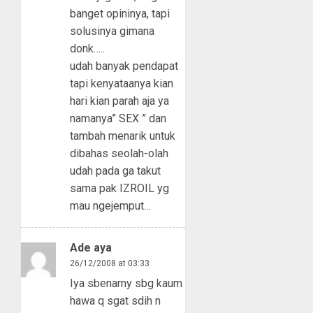
banget opininya, tapi
solusinya gimana
donk…..
udah banyak pendapat
tapi kenyataanya kian
hari kian parah aja ya
namanya” SEX ” dan
tambah menarik untuk
dibahas seolah-olah
udah pada ga takut
sama pak IZROIL yg
mau ngejemput…
Ade aya
26/12/2008 at 03:33
Iya sbenarny sbg kaum
hawa q sgat sdih n