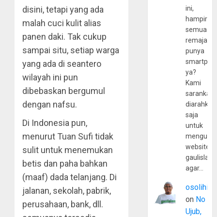
disini, tetapi yang ada
ini,
hampir
malah cuci kulit alias
semua
panen daki. Tak cukup
remaja
sampai situ, setiap warga
punya
smartpho
yang ada di seantero
ya?
wilayah ini pun
Kami
dibebaskan bergumul
sarankan,
dengan nafsu.
diarahkan
saja
Di Indonesia pun,
untuk
menurut Tuan Sufi tidak
mengunju
website
sulit untuk menemukan
gaulislam
betis dan paha bahkan
agar…
(maaf) dada telanjang. Di
osolihin
jalanan, sekolah, pabrik,
on
No
perusahaan, bank, dll.
Ujub,