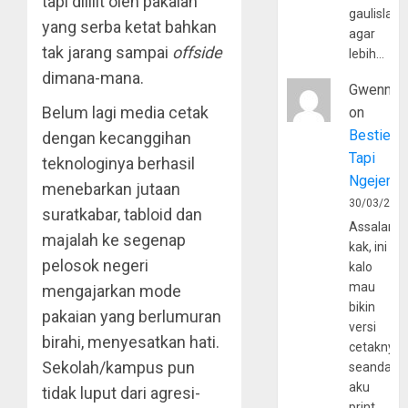
tapi dililit oleh pakaian
gaulislam
yang serba ketat bahkan
agar
tak jarang sampai
offside
lebih…
dimana-mana.
Gwenny
Belum lagi media cetak
on
Bestie
dengan kecanggihan
Tapi
teknologinya berhasil
Ngejerum
menebarkan jutaan
30/03/202
suratkabar, tabloid dan
Assalamu
majalah ke segenap
kak, ini
pelosok negeri
kalo
mau
mengajarkan mode
bikin
pakaian yang berlumuran
versi
birahi, menyesatkan hati.
cetaknya
Sekolah/kampus pun
seandain
aku
tidak luput dari agresi-
print