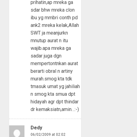
prihatin,ap mreka ga
sdar bhw mreka clon
ibu yg mmbri conth pd
ank2 mreka kelak,Allah
SWT ja meanjurkn
mnutup aurat n itu
wajib.apa mreka ga
sadar juga dgn
mempertontnkan aurat
berarti obral n artiny
murah.smog kta tdk
tmasuk umat yg jahiliah
n smog kta smua dpt
hidayah agr dpt thindar
dr kemaksiatn,amin…:-)
Dedy
06/02/2009 at 02:02