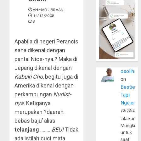
AHMAD JIBRAAN
14/12/2008
6
Apabila di negeri Perancis
sana dikenal dengan
pantai Nice-nya.? Maka di
Jepang dikenal dengan
osolihin
Kabuki Cho
, begitu juga di
on
Amerika dikenal dengan
Bestie
perkampungan
Nudist-
Tapi
nya
. Ketiganya
Ngejerum
30/03/202
merupakan ?daerah
'alaikumu
bebas baju’ alias
Mungkin
telanjang
……..
BEU!
Tidak
untuk
ada istilah cuci mata
saat