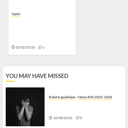
Opini
Masalah Kata “Allah” di
Malaysia dan Indonesia
(Siapa Pelanjut agama
Ibrahim?) – (3)
03/02/2010
1
YOU MAY HAVE MISSED
Buletin gaulislam
Tahun XIX/2025-2026
Syahwat Menghempaskan, Islam
Menyelamatkan
10/08/2026
0