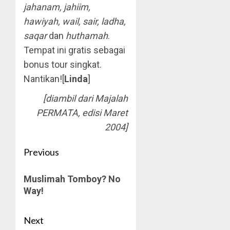
jahanam, jahiim,
hawiyah, wail, sair, ladha,
saqar
dan
huthamah
.
Tempat ini gratis sebagai
bonus tour singkat.
Nantikan![
Linda
]
[diambil dari Majalah
PERMATA, edisi Maret
2004]
Post
Previous
navigation
Previous
Muslimah Tomboy? No
post:
Way!
Next