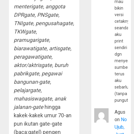
mau
menterigate, anggota
bikin
DPRgate, PNSgate,
versi
cetaknya
TNIgate, pengusahagate,
seandain
TKWgate,
aku
pramugarigate,
print
biarawatigate, artisgate,
sendiri
dgn
peragawatigate,
menyerta
aktor/aktrisgate, buruh
sumber
pabrikgate, pegawai
terus
aku
bangunan-gate,
sebarluas
pelajargate,
(tanpa
mahasiswagate, anak
pungutan
jalanan-gate
hingga
Agus
kakek-kakek umur 70-an
on
No
pun ikutan gate-gate
Ujub,
(baca:gatel) pengen