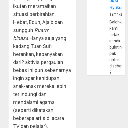
Just
ikutan meramaikan
Syukur
situasi perbirahian.
13/11/202
Hebat, Edun, Ajaib dan
Bolehkah
kami
sungguh
Ruarrr
cetak
binasa
.Hanya saja yang
sendiri
kadang Tuan Sufi
buletinny
herankan, kebanyakan
pak
untuk
dari? aktivis pergaulan
disebarlu
bebas ini pun sebenarnya
?
ingin agar kehidupan
anak-anak mereka lebih
terlindungi dan
mendalami agama
(seperti dikatakan
beberapa artis di acara
TV dan pelajar).