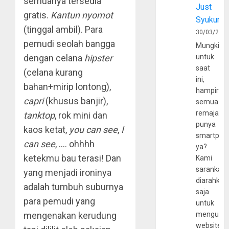
semuanya tersedia
Just
gratis.
Kantun nyomot
Syukur
(tinggal ambil). Para
30/03/202
pemudi seolah bangga
Mungkin
dengan celana
hipster
untuk
saat
(celana kurang
ini,
bahan+mirip lontong),
hampir
capri
(khusus banjir),
semua
remaja
tanktop
, rok mini dan
punya
kaos ketat,
you can see
,
I
smartpho
can see
, …. ohhhh
ya?
ketekmu bau terasi! Dan
Kami
sarankan,
yang menjadi ironinya
diarahkan
adalah tumbuh suburnya
saja
para pemudi yang
untuk
mengenakan kerudung
mengunju
website