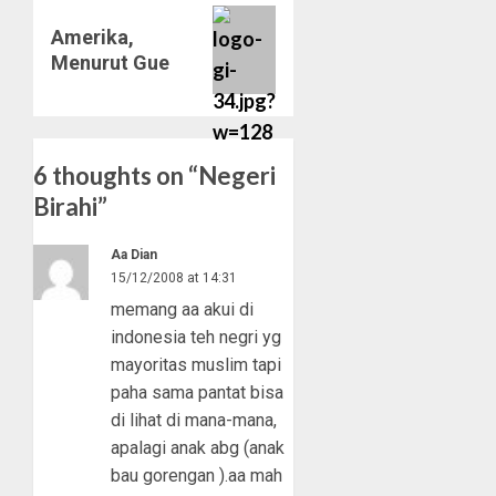
Next
Amerika,
post:
Menurut Gue
6 thoughts on “
Negeri
Birahi
”
Aa Dian
15/12/2008 at 14:31
memang aa akui di
indonesia teh negri yg
mayoritas muslim tapi
paha sama pantat bisa
di lihat di mana-mana,
apalagi anak abg (anak
bau gorengan ).aa mah