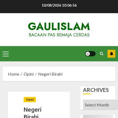
Skip
10/08/2026
10:06:57
to
content
GAULISLAM
BACAAN PAS REMAJA CERDAS
Primary
Menu
Home
Opini
Negeri Birahi
ARCHIVES
Opini
Archives
Negeri
Birahi