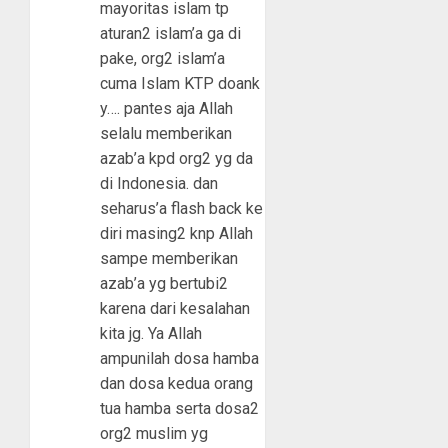
mayoritas islam tp
aturan2 islam’a ga di
pake, org2 islam’a
cuma Islam KTP doank
y…. pantes aja Allah
selalu memberikan
azab’a kpd org2 yg da
di Indonesia. dan
seharus’a flash back ke
diri masing2 knp Allah
sampe memberikan
azab’a yg bertubi2
karena dari kesalahan
kita jg. Ya Allah
ampunilah dosa hamba
dan dosa kedua orang
tua hamba serta dosa2
org2 muslim yg