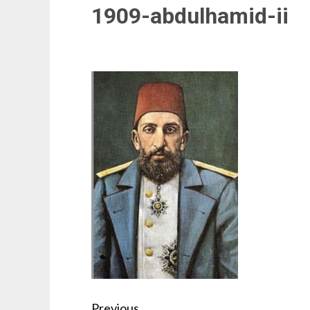
1909-abdulhamid-ii
Post
Previous