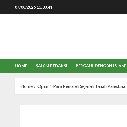
Skip
07/08/2026
13:00:42
to
content
HOME
SALAM REDAKSI
BERGAUL DENGAN ISLAM?
Home
Opini
Para Penoreh Sejarah Tanah Palestina