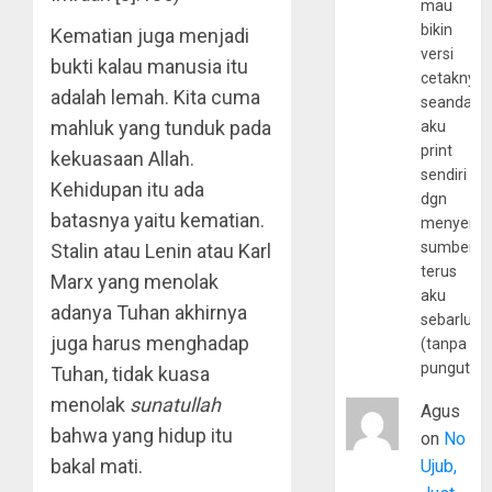
mau
bikin
Kematian juga menjadi
versi
bukti kalau manusia itu
cetaknya
adalah lemah. Kita cuma
seandain
mahluk yang tunduk pada
aku
print
kekuasaan Allah.
sendiri
Kehidupan itu ada
dgn
batasnya yaitu kematian.
menyerta
sumber
Stalin atau Lenin atau Karl
terus
Marx yang menolak
aku
adanya Tuhan akhirnya
sebarluas
juga harus menghadap
(tanpa
pungutan
Tuhan, tidak kuasa
menolak
sunatullah
Agus
bahwa yang hidup itu
on
No
bakal mati.
Ujub,