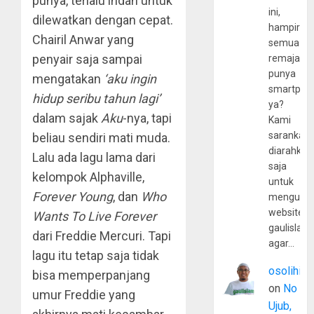
punya, terlalu indah untuk
ini,
dilewatkan dengan cepat.
hampir
Chairil Anwar yang
semua
penyair saja sampai
remaja
punya
mengatakan
‘aku ingin
smartpho
hidup seribu tahun lagi’
ya?
dalam sajak
Aku
-nya, tapi
Kami
sarankan,
beliau sendiri mati muda.
diarahkan
Lalu ada lagu lama dari
saja
kelompok Alphaville,
untuk
Forever Young
, dan
Who
mengunju
website
Wants To Live Forever
gaulislam
dari Freddie Mercuri. Tapi
agar…
lagu itu tetap saja tidak
osolihin
bisa memperpanjang
on
No
umur Freddie yang
Ujub,