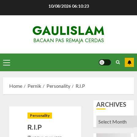
Skip
10/08/2026
06:10:24
to
content
GAULISLAM
BACAAN PAS REMAJA CERDAS
Primary
Menu
Home
Pernik
Personality
R.I.P
ARCHIVES
Personality
Archives
R.I.P