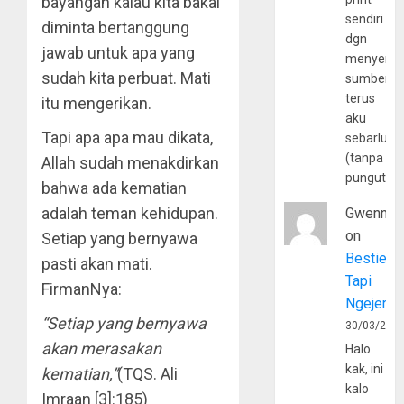
bayangan kalau kita bakal
sendiri
diminta bertanggung
dgn
jawab untuk apa yang
menyerta
sudah kita perbuat. Mati
sumber
terus
itu mengerikan.
aku
Tapi apa apa mau dikata,
sebarluas
(tanpa
Allah sudah menakdirkan
pungutan
bahwa ada kematian
adalah teman kehidupan.
Gwenny
on
Setiap yang bernyawa
Bestie
pasti akan mati.
Tapi
FirmanNya:
Ngejerum
“Setiap yang bernyawa
30/03/202
akan merasakan
Halo
kak, ini
kematian,”
(TQS. Ali
kalo
Imraan [3]:185)