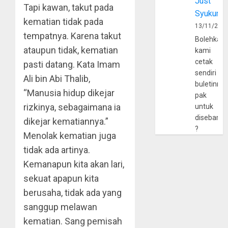
Just
Tapi kawan, takut pada
Syukur
kematian tidak pada
13/11/202
tempatnya. Karena takut
Bolehkah
ataupun tidak, kematian
kami
cetak
pasti datang. Kata Imam
sendiri
Ali bin Abi Thalib,
buletinny
“Manusia hidup dikejar
pak
rizkinya, sebagaimana ia
untuk
disebarlu
dikejar kematiannya.”
?
Menolak kematian juga
tidak ada artinya.
Kemanapun kita akan lari,
sekuat apapun kita
berusaha, tidak ada yang
sanggup melawan
kematian. Sang pemisah