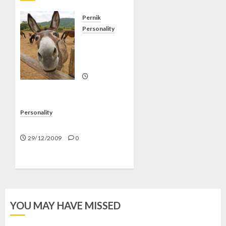
Pernik
Personality
Kusir
dan
Keledai
05/01/2010
1
Personality
Pencuri Terburuk
29/12/2009
0
YOU MAY HAVE MISSED