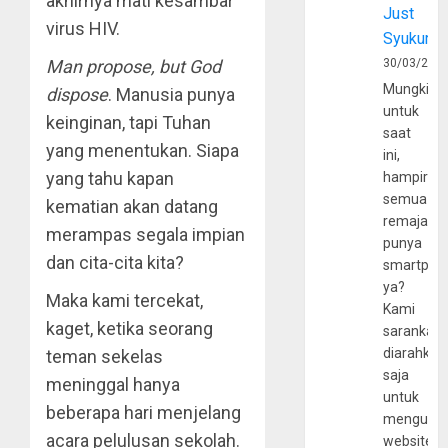
akhirnya mati kesambar
Just
virus HIV.
Syukur
Man propose, but God
30/03/202
Mungkin
dispose
. Manusia punya
untuk
keinginan, tapi Tuhan
saat
yang menentukan. Siapa
ini,
yang tahu kapan
hampir
semua
kematian akan datang
remaja
merampas segala impian
punya
dan cita-cita kita?
smartpho
ya?
Maka kami tercekat,
Kami
kaget, ketika seorang
sarankan,
diarahkan
teman sekelas
saja
meninggal hanya
untuk
beberapa hari menjelang
mengunju
acara pelulusan sekolah.
website