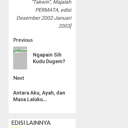
“Takwin”, Majalah
PERMATA, edisi
Desember 2002-Januari
2003]
Post
Previous
navigation
Previous
Ngapain Sih
post:
Kudu Dugem?
Next
Next
Antara Aku, Ayah, dan
post:
Masa Laluku…
EDISI LAINNYA