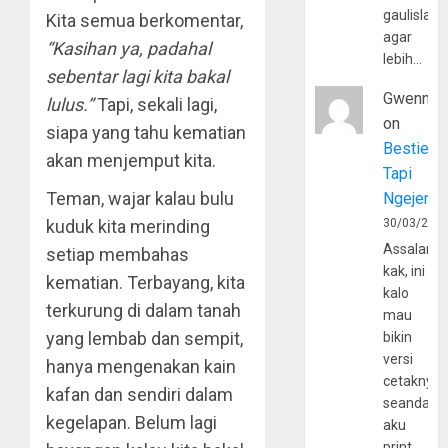
gaulislam
Kita semua berkomentar,
agar
“Kasihan ya, padahal
lebih…
sebentar lagi kita bakal
Gwenny
lulus.”
Tapi, sekali lagi,
on
siapa yang tahu kematian
Bestie
akan menjemput kita.
Tapi
Teman, wajar kalau bulu
Ngejerum
kuduk kita merinding
30/03/202
Assalamu
setiap membahas
kak, ini
kematian. Terbayang, kita
kalo
terkurung di dalam tanah
mau
yang lembab dan sempit,
bikin
versi
hanya mengenakan kain
cetaknya
kafan dan sendiri dalam
seandain
kegelapan. Belum lagi
aku
print