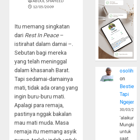
ABDUL SHAHEED
12/05/2009
Itu memang singkatan
dari
Rest In Peace
–
istirahat dalam damai –.
Sebutan bagi mereka
yang telah meninggal
dalam khasanah Barat.
osolihin
Tapi sedamai-damainya
on
Bestie
mati, tidak ada orang yang
Tapi
ingin buru-buru mati.
Ngejerum
Apalagi para remaja,
30/03/202
pastinya nggak bakalan
'alaikumu
mau mati muda. Masa
Mungkin
remaja itu memang asyik
untuk
saat