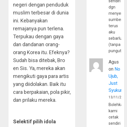
sendiri
negeri dengan penduduk
dgn
muslim terbesar di dunia
menyerta
sumber
ini. Kebanyakan
terus
remajanya pun terlena.
aku
Terpukau dengan gaya
sebarluas
dan dandanan orang-
(tanpa
pungutan
orang Korea itu. Efeknya?
Sudah bisa ditebak, Bro
Agus
en Sis. Ya, mereka akan
on
No
mengikuti gaya para artis
Ujub,
Just
yang diidolakan. Baik itu
Syukur
cara berpakaian, pola pikir,
13/11/202
dan prilaku mereka.
Bolehkah
kami
cetak
Selektif pilih idola
sendiri