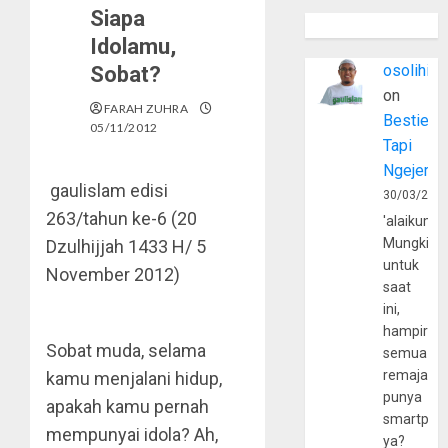
Siapa
Idolamu,
osolihin
Sobat?
on
FARAH ZUHRA
Bestie
05/11/2012
Tapi
Ngejerum
gaulislam
edisi
30/03/202
263/tahun ke-6 (20
'alaikumu
Mungkin
Dzulhijjah 1433 H/ 5
untuk
November 2012)
saat
ini,
hampir
Sobat muda, selama
semua
remaja
kamu menjalani hidup,
punya
apakah kamu pernah
smartpho
mempunyai idola? Ah,
ya?