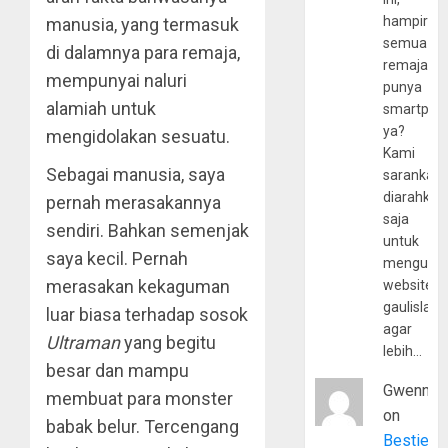
hampir
manusia, yang termasuk
semua
di dalamnya para remaja,
remaja
mempunyai naluri
punya
alamiah untuk
smartpho
ya?
mengidolakan sesuatu.
Kami
Sebagai manusia, saya
sarankan,
diarahkan
pernah merasakannya
saja
sendiri. Bahkan semenjak
untuk
saya kecil. Pernah
mengunju
merasakan kekaguman
website
gaulislam
luar biasa terhadap sosok
agar
Ultraman
yang begitu
lebih…
besar dan mampu
Gwenny
membuat para monster
on
babak belur. Tercengang
Bestie