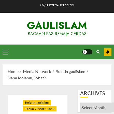
Skip
09/08/2026
03:11:14
to
content
GAULISLAM
BACAAN PAS REMAJA CERDAS
Primary
Menu
Home
Media Network
Buletin gaulislam
Siapa Idolamu, Sobat?
ARCHIVES
Buletin gaulislam
Archives
Tahun VI/2012-2013