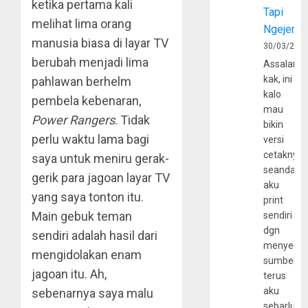
ketika pertama kali
Tapi
melihat lima orang
Ngejerum
manusia biasa di layar TV
30/03/202
berubah menjadi lima
Assalamu
kak, ini
pahlawan berhelm
kalo
pembela kebenaran,
mau
Power Rangers
. Tidak
bikin
perlu waktu lama bagi
versi
cetaknya
saya untuk meniru gerak-
seandain
gerik para jagoan layar TV
aku
yang saya tonton itu.
print
Main gebuk teman
sendiri
dgn
sendiri adalah hasil dari
menyerta
mengidolakan enam
sumber
jagoan itu. Ah,
terus
aku
sebenarnya saya malu
sebarluas