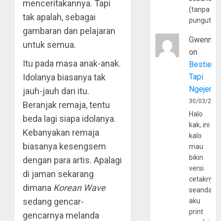
menceritakannya. Tapi
(tanpa
tak apalah, sebagai
pungutan
gambaran dan pelajaran
Gwenny
untuk semua.
on
Itu pada masa anak-anak.
Bestie
Idolanya biasanya tak
Tapi
Ngejerum
jauh-jauh dari itu.
30/03/202
Beranjak remaja, tentu
Halo
beda lagi siapa idolanya.
kak, ini
Kebanyakan remaja
kalo
biasanya kesengsem
mau
bikin
dengan para artis. Apalagi
versi
di jaman sekarang
cetaknya
dimana
Korean Wave
seandain
sedang gencar-
aku
print
gencarnya melanda