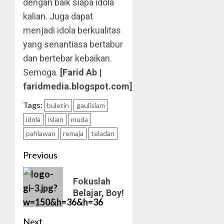
dengan baik siapa idola
kalian. Juga dapat
menjadi idola berkualitas
yang senantiasa bertabur
dan bertebar kebaikan.
Semoga.
[Farid Ab |
faridmedia.blogspot.com]
Tags:
buletin
gaulislam
idola
islam
muda
pahlawan
remaja
teladan
Post
Previous
navigation
Previous
Fokuslah
post:
Belajar, Boy!
Next