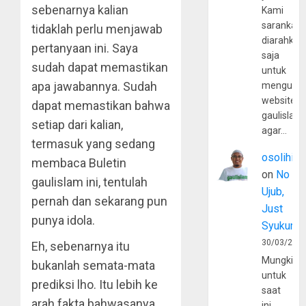
sebenarnya kalian
Kami
sarankan,
tidaklah perlu menjawab
diarahkan
pertanyaan ini. Saya
saja
sudah dapat memastikan
untuk
apa jawabannya. Sudah
mengunju
website
dapat memastikan bahwa
gaulislam
setiap dari kalian,
agar…
termasuk yang sedang
osolihin
membaca Buletin
on
No
gaulislam ini, tentulah
Ujub,
pernah dan sekarang pun
Just
punya idola.
Syukur
30/03/202
Eh, sebenarnya itu
Mungkin
bukanlah semata-mata
untuk
prediksi lho. Itu lebih ke
saat
arah fakta bahwasanya
ini,