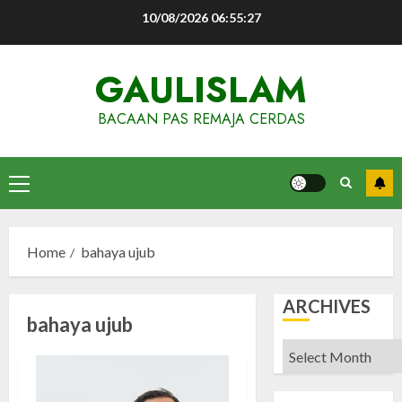
Skip
10/08/2026
06:55:28
to
content
GAULISLAM
BACAAN PAS REMAJA CERDAS
Primary
Menu
Home
bahaya ujub
ARCHIVES
bahaya ujub
Archives