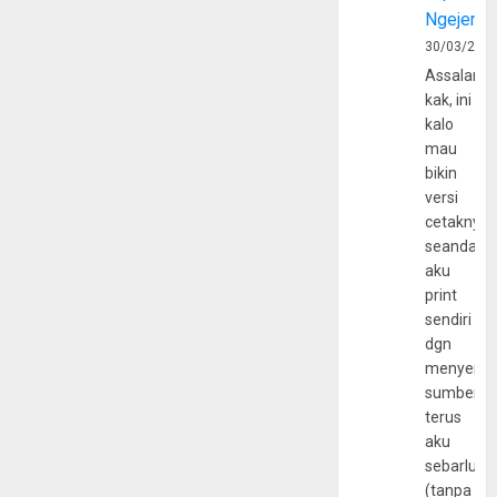
Ngejerum
30/03/202
Assalamu
kak, ini
kalo
mau
bikin
versi
cetaknya
seandain
aku
print
sendiri
dgn
menyerta
sumber
terus
aku
sebarluas
(tanpa