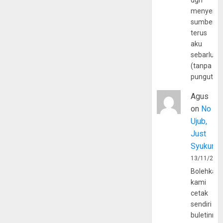
dgn
menyerta
sumber
terus
aku
sebarluas
(tanpa
pungutan
Agus
on
No
Ujub,
Just
Syukur
13/11/202
Bolehkah
kami
cetak
sendiri
buletinny