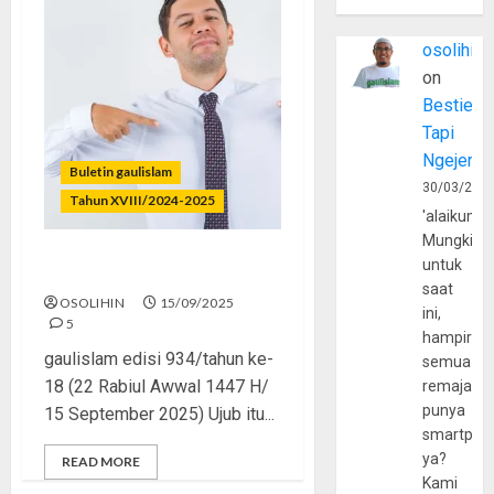
osolihin
on
Bestie
Tapi
Ngejerum
Buletin gaulislam
30/03/202
Tahun XVIII/2024-2025
'alaikumu
Mungkin
untuk
No Ujub, Just Syukur
saat
OSOLIHIN
15/09/2025
ini,
5
hampir
gaulislam edisi 934/tahun ke-
semua
18 (22 Rabiul Awwal 1447 H/
remaja
punya
15 September 2025) Ujub itu...
smartpho
ya?
READ MORE
Kami