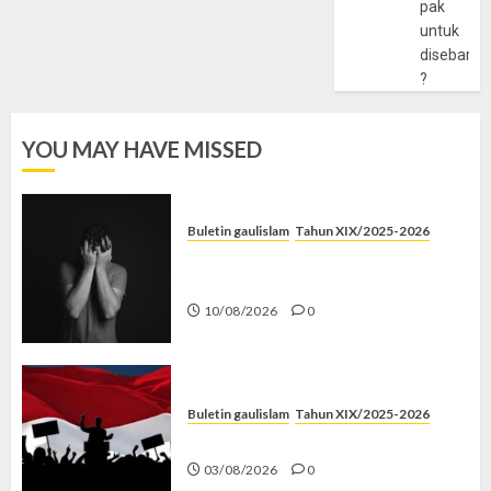
pak
untuk
disebarlu
?
YOU MAY HAVE MISSED
Buletin gaulislam
Tahun XIX/2025-2026
Syahwat Menghempaskan, Islam
Menyelamatkan
10/08/2026
0
Buletin gaulislam
Tahun XIX/2025-2026
Saat Politik Cuma Gimmick
03/08/2026
0