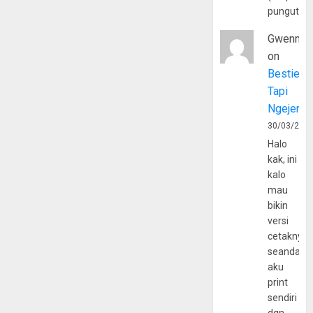
pungutan
Gwenny
on
Bestie
Tapi
Ngejerum
30/03/202
Halo
kak, ini
kalo
mau
bikin
versi
cetaknya
seandain
aku
print
sendiri