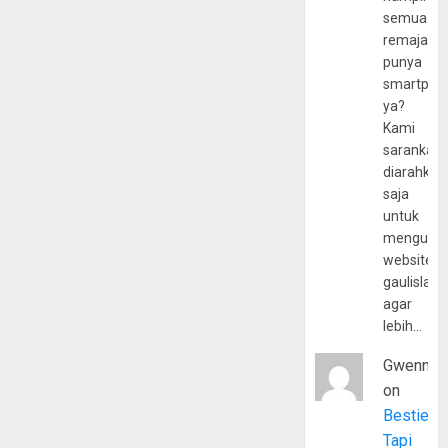
semua
remaja
punya
smartpho
ya?
Kami
sarankan,
diarahkan
saja
untuk
mengunju
website
gaulislam
agar
lebih…
Gwenny
on
Bestie
Tapi