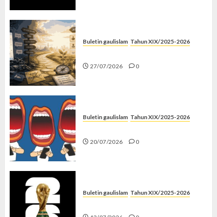
Buletin gaulislam
Tahun XIX/2025-2026
Saatnya Stop “Find Yourself”
27/07/2026
0
Buletin gaulislam
Tahun XIX/2025-2026
Kenapa Harus Ghibah?
20/07/2026
0
Buletin gaulislam
Tahun XIX/2025-2026
Piala Dunia dan Jari Netizen