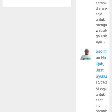
sarankan,
diarahkan
saja
untuk
mengunju
website
gaulislam
agar…
osolihin
on
No
Ujub,
Just
Syukur
30/03/202
Mungkin
untuk
saat
ini,
hampir