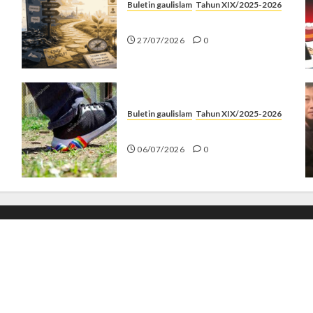
Buletin gaulislam
Tahun XIX/2025-2026
Saatnya Stop “Find Yourself”
27/07/2026
0
Buletin gaulislam
Tahun XIX/2025-2026
Menolak Penyimpangan
06/07/2026
0