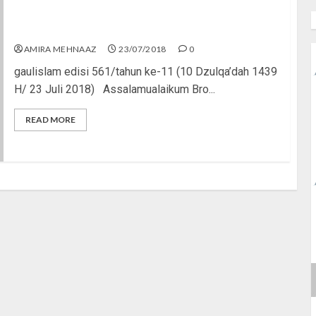
Gema Caci Maki di Medsos
AMIRA MEHNAAZ
23/07/2018
0
gaulislam edisi 561/tahun ke-11 (10 Dzulqa’dah 1439
H/ 23 Juli 2018) Assalamualaikum Bro...
READ MORE