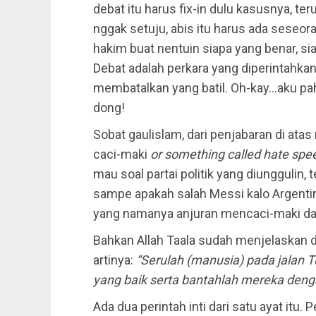
debat itu harus fix-in dulu kasusnya, te
nggak setuju, abis itu harus ada seseo
hakim buat nentuin siapa yang benar, sia
Debat adalah perkara yang diperintahka
membatalkan yang batil. Oh-kay…aku pa
dong!
Sobat gaulislam, dari penjabaran di atas
caci-maki
or something called hate spe
mau soal partai politik yang diunggulin,
sampe apakah salah Messi kalo Argenti
yang namanya anjuran mencaci-maki dal
Bahkan Allah Taala sudah menjelaskan d
artinya:
“Serulah (manusia) pada jalan
yang baik serta bantahlah mereka denga
Ada dua perintah inti dari satu ayat itu