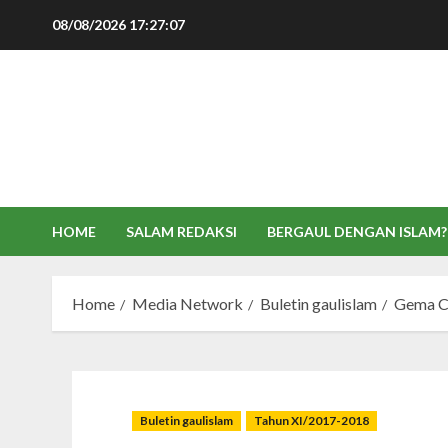
Skip
08/08/2026
17:27:08
to
content
HOME
SALAM REDAKSI
BERGAUL DENGAN ISLAM?
Home
Media Network
Buletin gaulislam
Gema C
Buletin gaulislam
Tahun XI/2017-2018