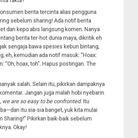
rita fakta?
konsumen berita tercinta alias pengguna
ing sebelum sharing! Ada notif berita
get dan kepo abis langsung komen. Nanya
entang berita ter-hot dunia maya, dikritik eh
nggak sengaja bawa spesies kebun bintang,
 eh, kemudian ada notif masuk: “Hoax:
: “Oh, hoax, toh”. Hapus postingan. The
r banyak salah. Selain itu, pikirkan dampaknya
omentar. Jangan juga malah hobi nyebarin
,
we are so easy to be confronted
. Itu
—dan itu sia-sia banget, yuk kita mulai
Sharing!” Pikirkan baik-baik sebelum
knya. Okay!