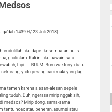
 Medsos
lqa’dah 1439 H/ 23 Juli 2018)
lhamdulillah aku dapet kesempatan nulis
ua, gaulislam. Kali ini aku bawain satu
wabah, tapi . . . BUUM! Bom waktunya baru
 sekarang, yaitu perang caci maki yang lagi
.
sama temen karena alesan-alesan sepele
ling tuduh. Duh, ngerasa mirip nggak sih,
i di medsos? Mirip dong, sama-sama
 tentu hoax atau beneran, asumsi atau