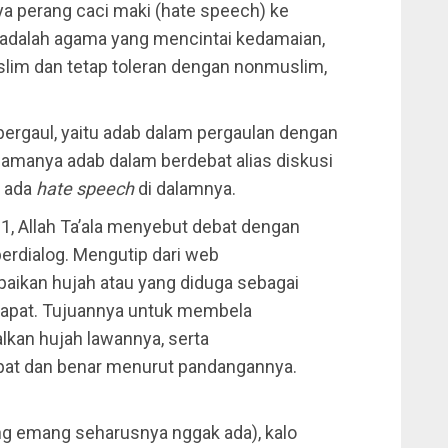
a perang caci maki (hate speech) ke
adalah agama yang mencintai kedamaian,
lim dan tetap toleran dengan nonmuslim,
bergaul, yaitu adab dalam pergaulan dengan
namanya adab dalam berdebat alias diskusi
k ada
hate speech
di dalamnya.
 1, Allah Ta’ala menyebut debat dengan
berdialog. Mengutip dari web
aikan hujah atau yang diduga sebagai
dapat. Tujuannya untuk membela
kan hujah lawannya, serta
pat dan benar menurut pandangannya.
ng emang seharusnya nggak ada), kalo