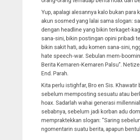
orang-orang terhadap berita hoax dan be
Yup, apalagi alesannya kalo bukan para 
akun sosmed yang lalai sama slogan: sar
dengan headline yang bikin terkaget-ka
sana-sini, bikin postingan opini pribadi t
bikin sakit hati, adu komen sana-sini, 
hate speech-war. Sebulan mem-booming,
Berita Kemaren-Kemaren Palsu”. Netizen
End. Parah.
Kita perlu istighfar, Bro en Sis. Khawati
sebelum memposting sesuatu atau berk
hoax. Sadarlah wahai generasi millennial
sebabnya, sebelum jadi korban adu domba
mempraktekkan slogan: “Saring sebelum 
ngomentarin suatu berita, apapun bentu