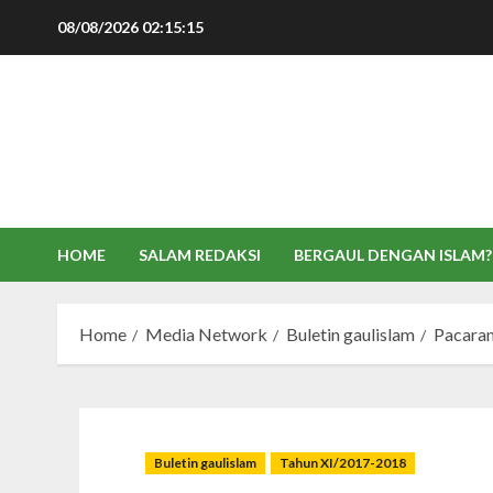
Skip
08/08/2026
02:15:16
to
content
HOME
SALAM REDAKSI
BERGAUL DENGAN ISLAM?
Home
Media Network
Buletin gaulislam
Pacaran
Buletin gaulislam
Tahun XI/2017-2018