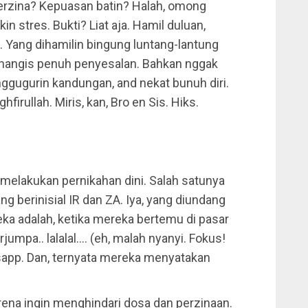
berzina? Kepuasan batin? Halah, omong
in stres. Bukti? Liat aja. Hamil duluan,
 Yang dihamilin bingung luntang-lantung
nangis penuh penyesalan. Bahkan nggak
 nggugurin kandungan, and nekat bunuh diri.
hfirullah. Miris, kan, Bro en Sis. Hiks.
 melakukan pernikahan dini. Salah satunya
ng berinisial IR dan ZA. Iya, yang diundang
reka adalah, ketika mereka bertemu di pasar
mpa.. lalalal…. (eh, malah nyanyi. Fokus!
tsapp. Dan, ternyata mereka menyatakan
ena ingin menghindari dosa dan perzinaan.