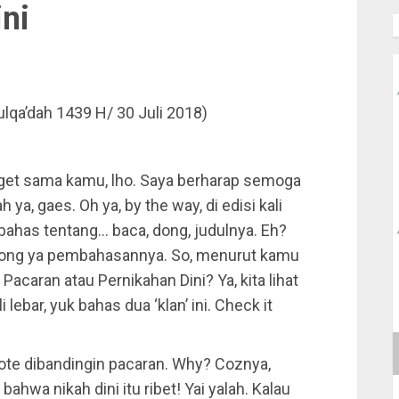
ni
lqa’dah 1439 H/ 30 Juli 2018)
nget sama kamu, lho. Saya berharap semoga
ya, gaes. Oh ya, by the way, di edisi kali
ahas tentang… baca, dong, judulnya. Eh?
, dong ya pembahasannya. So, menurut kamu
acaran atau Pernikahan Dini? Ya, kita lihat
 lebar, yuk bahas dua ‘klan’ ini. Check it
 vote dibandingin pacaran. Why? Coznya,
ahwa nikah dini itu ribet! Yai yalah. Kalau