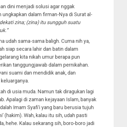
han dini menjadi solusi agar nggak
h ungkapkan dalam firman-Nya di Surat al-
kati zina; (zina) itu sungguh suatu
uk.”
lama udah sama-sama baligh. Cuma nih ya,
ah siap secara lahir dan batin dalam
elarang kita nikah umur berapa pun
erikan tanggungjawab dalam pernikahan.
yani suami dan mendidik anak, dan
keluarganya.
ah di usia muda. Namun tak diragukan lagi
b. Apalagi di zaman kejayaan Islam, banyak
dalah Imam Syafi’i yang baru berusia tujuh
’ (hakim). Wah, kalau itu sih, udah pasti
a, hehe. Kalau sekarang sih, boro-boro jadi