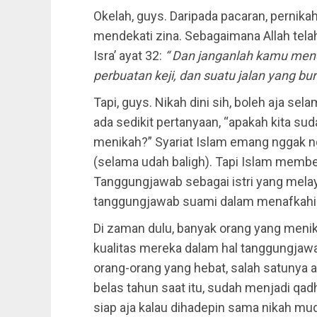
Okelah, guys. Daripada pacaran, pernika
mendekati zina. Sebagaimana Allah tela
Isra’ ayat 32:
“ Dan janganlah kamu mende
perbuatan keji, dan suatu jalan yang bur
Tapi, guys. Nikah dini sih, boleh aja se
ada sedikit pertanyaan, “apakah kita sud
menikah?” Syariat Islam emang nggak ng
(selama udah baligh). Tapi Islam memb
Tanggungjawab sebagai istri yang mela
tanggungjawab suami dalam menafkahi 
Di zaman dulu, banyak orang yang menik
kualitas mereka dalam hal tanggungjawa
orang-orang yang hebat, salah satunya a
belas tahun saat itu, sudah menjadi qadhi
siap aja kalau dihadepin sama nikah mud