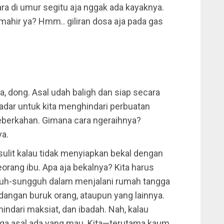
ara di umur segitu aja nggak ada kayaknya.
mahir ya? Hmm.. giliran dosa aja pada gas
a, dong. Asal udah baligh dan siap secara
kadar untuk kita menghindari perbuatan
keberkahan. Gimana cara ngeraihnya?
ya.
ulit kalau tidak menyiapkan bekal dengan
orang ibu. Apa aja bekalnya? Kita harus
gguh-sungguh dalam menjalani rumah tangga
dangan buruk orang, ataupun yang lainnya.
indari maksiat, dan ibadah. Nah, kalau
ga asal ada yang mau. Kita—terutama kaum