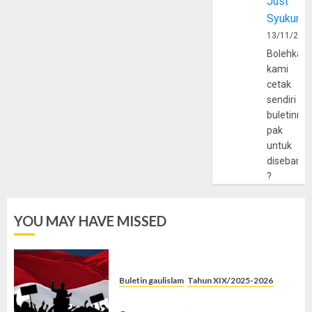
Just
Syukur
13/11/202
Bolehkah
kami
cetak
sendiri
buletinny
pak
untuk
disebarlu
?
YOU MAY HAVE MISSED
Buletin gaulislam
Tahun XIX/2025-2026
Saat Politik Cuma Gimmick