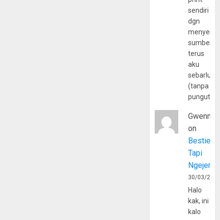
sendiri
dgn
menyerta
sumber
terus
aku
sebarluas
(tanpa
pungutan
Gwenny
on
Bestie
Tapi
Ngejerum
30/03/202
Halo
kak, ini
kalo