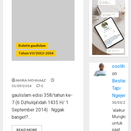
Buletin gaulislam
Tahun VII/2013-2014
osolihin
Jilboobs Itu Nggak Banget!
on
AMIRA MEHNAAZ
Bestie
01/09/2014
0
Tapi
gaulislam edisi 358/tahun ke-
Ngejerum
7 (6 Dzhulqa’idah 1435 H/ 1
30/03/202
September 2014) Nggak
'alaikumu
banget?...
Mungkin
untuk
saat
READ MORE