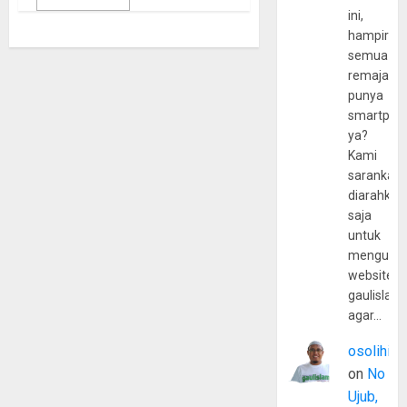
ini,
hampir
semua
remaja
punya
smartpho
ya?
Kami
sarankan,
diarahkan
saja
untuk
mengunju
website
gaulislam
agar…
osolihin
on
No
Ujub,