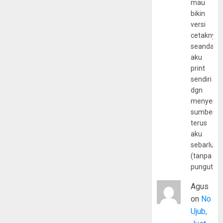
mau
bikin
versi
cetaknya
seandain
aku
print
sendiri
dgn
menyerta
sumber
terus
aku
sebarluas
(tanpa
pungutan
Agus
on
No
Ujub,