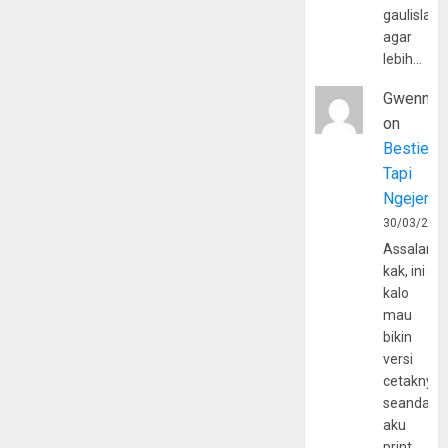
gaulislam
agar
lebih…
Gwenny
on
Bestie
Tapi
Ngejerum
30/03/202
Assalamu
kak, ini
kalo
mau
bikin
versi
cetaknya
seandain
aku
print