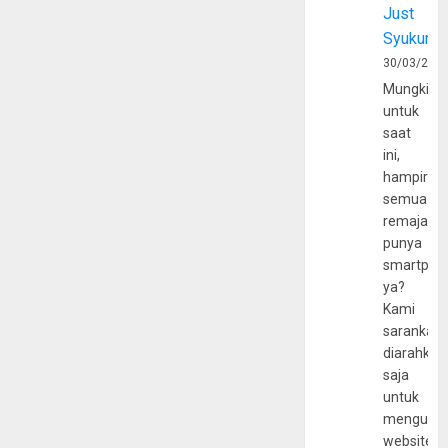
Just
Syukur
30/03/202
Mungkin
untuk
saat
ini,
hampir
semua
remaja
punya
smartpho
ya?
Kami
sarankan,
diarahkan
saja
untuk
mengunju
website