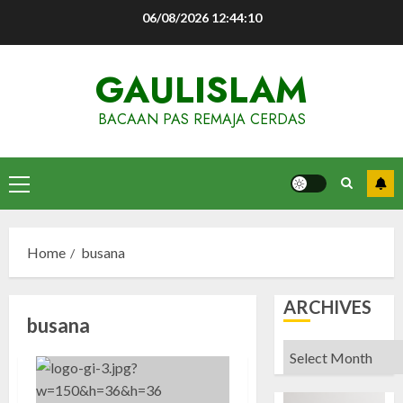
Skip
06/08/2026
12:44:11
to
content
GAULISLAM
BACAAN PAS REMAJA CERDAS
Primary
Menu
Home
busana
ARCHIVES
busana
Archives