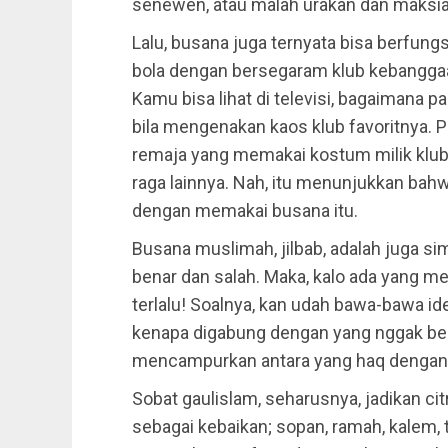
senewen, atau malah urakan dan maksia
Lalu, busana juga ternyata bisa berfung
bola dengan bersegaram klub kebanggaan
Kamu bisa lihat di televisi, bagaimana 
bila mengenakan kaos klub favoritnya. Pe
remaja yang memakai kostum milik klub f
raga lainnya. Nah, itu menunjukkan ba
dengan memakai busana itu.
Busana muslimah, jilbab, adalah juga si
benar dan salah. Maka, kalo ada yang m
terlalu! Soalnya, kan udah bawa-bawa iden
kenapa digabung dengan yang nggak bena
mencampurkan antara yang haq dengan y
Sobat gaulislam, seharusnya, jadikan ci
sebagai kebaikan; sopan, ramah, kalem, 