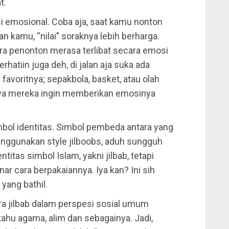
t.
si emosional. Coba aja, saat kamu nonton
 kamu, “nilai” soraknya lebih berharga.
para penonton merasa terlibat secara emosi
rhatiin juga deh, di jalan aja suka ada
avoritnya; sepakbola, basket, atau olah
hwa mereka ingin memberikan emosinya
mbol identitas. Simbol pembeda antara yang
enggunakan style jilboobs, aduh sungguh
titas simbol Islam, yakni jilbab, tetapi
r cara berpakaiannya. Iya kan? Ini sih
ang bathil.
tra jilbab dalam perspesi sosial umum
tahu agama, alim dan sebagainya. Jadi,