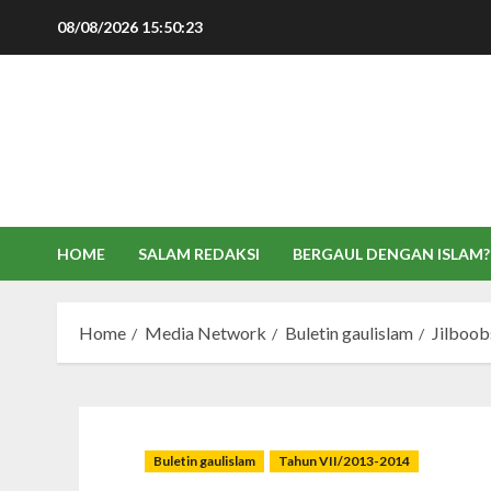
Skip
08/08/2026
15:50:24
to
content
HOME
SALAM REDAKSI
BERGAUL DENGAN ISLAM?
Home
Media Network
Buletin gaulislam
Jilboob
Buletin gaulislam
Tahun VII/2013-2014