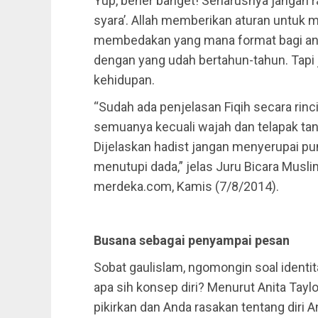
Yup, bener banget! Seharusnya jangan 
syara’. Allah memberikan aturan untuk 
membedakan yang mana format bagi anta
dengan yang udah bertahun-tahun. Tapi
kehidupan.
“Sudah ada penjelasan Fiqih secara rinc
semuanya kecuali wajah dan telapak ta
Dijelaskan hadist jangan menyerupai p
menutupi dada,” jelas Juru Bicara Musli
merdeka.com, Kamis (7/8/2014).
Busana sebagai penyampai pesan
Sobat gaulislam, ngomongin soal identita
apa sih konsep diri? Menurut Anita Tayl
pikirkan dan Anda rasakan tentang diri