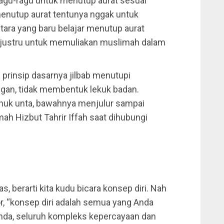
ragu-ragu untuk menutup aurat sesuai
menutup aurat tentunya nggak untuk
ra yang baru belajar menutup aurat
 justru untuk memuliakan muslimah dalam
i prinsip dasarnya jilbab menutupi
ngan, tidak membentuk lekuk badan.
unuk unta, bawahnya menjulur sampai
mah Hizbut Tahrir Iffah saat dihubungi
s, berarti kita kudu bicara konsep diri. Nah
or, “konsep diri adalah semua yang Anda
 Anda, seluruh kompleks kepercayaan dan