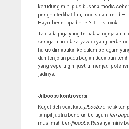
kerudung mini plus busana modis seben
pengen terlihat fun, modis dan trendi—
Hayo..bener apa bener? Tuink tuink.
Tapi ada juga yang terpaksa ngejalanin b
seragam untuk karyawati yang berkerud
harus dimasukin ke dalam seragam yan
dan tonjolan pada bagian dada pun terl
yang seperti gini justru menjadi potensi
jadinya.
Jilboobs kontroversi
Kaget deh saat kata
jilboobs
diketikkan 
tampil justru beneran beragam
fan pag
muslimah ber-
jilboobs
. Rasanya miris b