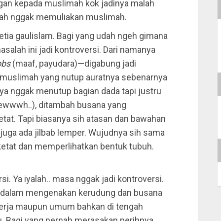
an kepada muslimah kok jadinya malah
 malah nggak memuliakan muslimah.
tia gaulislam. Bagi yang udah ngeh gimana
salah ini jadi kontroversi. Dari namanya
obs
(maaf, payudara)—digabung jadi
a muslimah yang nutup auratnya sebenarnya
a nggak menutup bagian dada tapi justru
eewwwh..), ditambah busana yang
etat. Tapi biasanya sih atasan dan bawahan
 juga ada jilbab lemper. Wujudnya sih sama
 ketat dan memperlihatkan bentuk tubuh.
i. Ya iyalah.. masa nggak jadi kontroversi.
an dalam mengenakan kerudung dan busana
 kerja maupun umum bahkan di tengah
iku. Bagi yang pernah merasakan perihnya