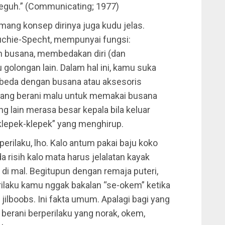
teguh.” (Communicating; 1977)
ang konsep dirinya juga kudu jelas.
uchie-Specht, mempunyai fungsi:
an busana, membedakan diri (dan
 golongan lain. Dalam hal ini, kamu suka
 beda dengan busana atau aksesoris
 yang berani malu untuk memakai busana
g lain merasa besar kepala bila keluar
lepek-klepek” yang menghirup.
erilaku, lho. Kalo antum pakai baju koko
 risih kalo mata harus jelalatan kayak
 di mal. Begitupun dengan remaja puteri,
laku kamu nggak bakalan “se-okem” ketika
jilboobs. Ini fakta umum. Apalagi bagi yang
berani berperilaku yang norak, okem,