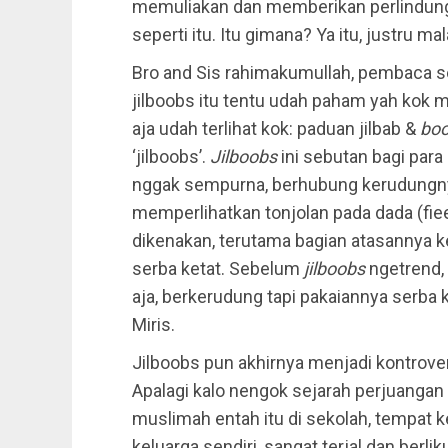
memuliakan dan memberikan perlindung
seperti itu. Itu gimana? Ya itu, justru
Bro and Sis rahimakumullah, pembaca se
jilboobs itu tentu udah paham yah kok ma
aja udah terlihat kok: paduan jilbab &
bo
‘jilboobs’.
Jilboobs
ini sebutan bagi par
nggak sempurna, berhubung kerudungny
memperlihatkan tonjolan pada dada (fi
dikenakan, terutama bagian atasannya k
serba ketat. Sebelum
jilboobs
ngetrend,
aja, berkerudung tapi pakaiannya serba
Miris.
Jilboobs pun akhirnya menjadi kontrovers
Apalagi kalo nengok sejarah perjuang
muslimah entah itu di sekolah, tempat
keluarga sendiri, sangat terjal dan berl