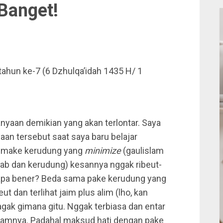
 Banget!
tahun ke-7 (6 Dzhulqa’idah 1435 H/ 1
nyaan demikian yang akan terlontar. Saya
aan tersebut saat saya baru belajar
h, make kerudung yang
minimize
(gaulislam
lbab dan kerudung) kesannya nggak ribeut-
 apa bener? Beda sama pake kerudung yang
ut dan terlihat jaim plus alim (lho, kan
a agak gimana gitu. Nggak terbiasa dan entar
Islamnya. Padahal maksud hati dengan pake