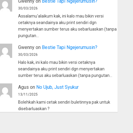
Gwenny
on
Bestie Tapi Ngejerumusin?
30/03/2026
Assalamu'alaikum kak, ini kalo mau bikin versi
cetaknya seandainya aku print sendiri dgn
menyertakan sumber terus aku sebarluaskan (tanpa
pungutan…
Gwenny
on
Bestie Tapi Ngejerumusin?
30/03/2026
Halo kak, ini kalo mau bikin versi cetaknya
seandainya aku print sendiri dgn menyertakan
sumber terus aku sebarluaskan (tanpa pungutan…
Agus
on
No Ujub, Just Syukur
13/11/2025
Bolehkah kami cetak sendiri buletinnya pak untuk
disebarluaskan ?