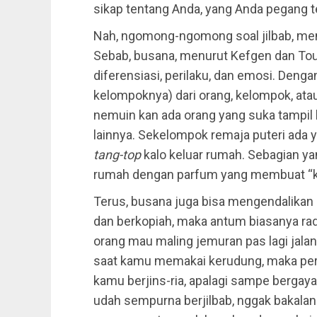
sikap tentang Anda, yang Anda pegang 
Nah, ngomong-ngomong soal jilbab, mem
Sebab, busana, menurut Kefgen dan To
diferensiasi, perilaku, dan emosi. Deng
kelompoknya) dari orang, kelompok, atau
nemuin kan ada orang yang suka tampil
lainnya. Sekelompok remaja puteri ada
tang-top
kalo keluar rumah. Sebagian yan
rumah dengan parfum yang membuat “k
Terus, busana juga bisa mengendalikan p
dan berkopiah, maka antum biasanya rada
orang mau maling jemuran pas lagi jalan
saat kamu memakai kerudung, maka peri
kamu berjins-ria, apalagi sampe bergaya 
udah sempurna berjilbab, nggak bakalan 