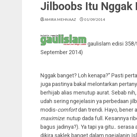
Jilboobs Itu Nggak
AMIRA MEHNAAZ
01/09/2014
gaulislam edisi 358/
September 2014)
Nggak banget? Loh kenapa?” Pasti perta
juga pastinya bakal melontarkan pertany
berhijab alias menutup aurat. Sebab ni
udah sering ngejelasin ya perbedaan ji
modis-
comfort
dan trendi. Hayo, bener
maximize
: nutup dada full. Kesannya ribe
bagus jadinya?). Ya tapi ya gitu.. seras
dikira saklek banget dalam ngejalanin 