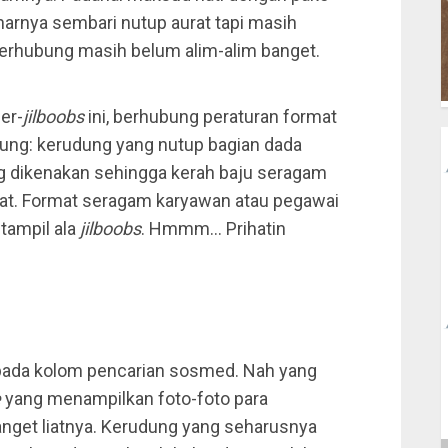
arnya sembari nutup aurat tapi masih
berhubung masih belum alim-alim banget.
er-
jilboobs
ini, berhubung peraturan format
ung: kerudung yang nutup bagian dada
g dikenakan sehingga kerah baju seragam
ihat. Format seragam karyawan atau pegawai
 tampil ala
jilboobs
. Hmmm… Prihatin
pada kolom pencarian sosmed. Nah yang
e
yang menampilkan foto-foto para
anget liatnya. Kerudung yang seharusnya