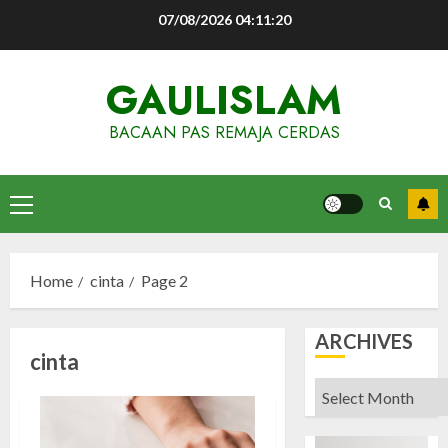
Skip
07/08/2026
04:11:20
to
content
GAULISLAM
BACAAN PAS REMAJA CERDAS
Primary
Menu
Home
cinta
Page 2
ARCHIVES
cinta
Archives