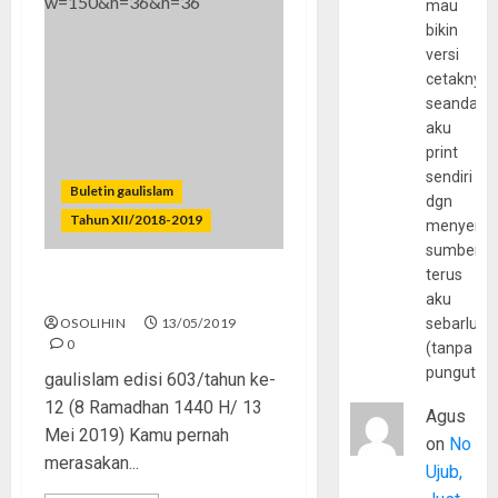
mau
bikin
versi
cetaknya
seandain
aku
print
sendiri
Buletin gaulislam
dgn
Tahun XII/2018-2019
menyerta
sumber
terus
Antara Benci dan Cinta
aku
OSOLIHIN
13/05/2019
sebarluas
0
(tanpa
pungutan
gaulislam edisi 603/tahun ke-
12 (8 Ramadhan 1440 H/ 13
Agus
Mei 2019) Kamu pernah
on
No
merasakan...
Ujub,