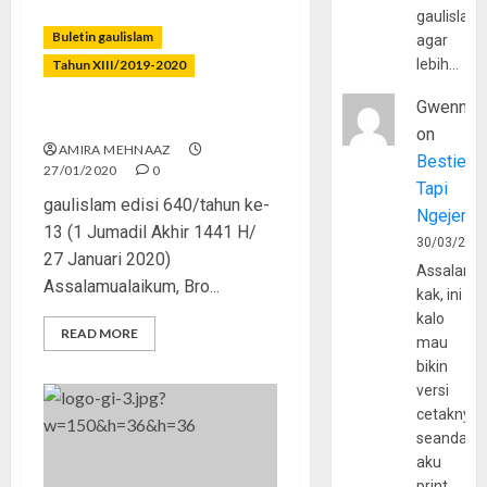
gaulislam
Buletin gaulislam
agar
lebih…
Tahun XIII/2019-2020
Gwenny
Mengapa Harus Bunuh Diri?
on
AMIRA MEHNAAZ
Bestie
27/01/2020
0
Tapi
gaulislam edisi 640/tahun ke-
Ngejerum
13 (1 Jumadil Akhir 1441 H/
30/03/202
27 Januari 2020)
Assalamu
Assalamualaikum, Bro...
kak, ini
kalo
READ MORE
mau
bikin
versi
cetaknya
seandain
aku
print