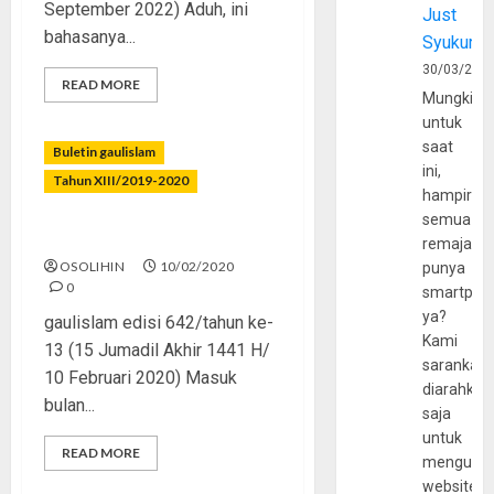
September 2022) Aduh, ini
Just
bahasanya...
Syukur
30/03/202
READ MORE
Mungkin
untuk
saat
Buletin gaulislam
ini,
Tahun XIII/2019-2020
hampir
semua
Cinta Tapi Jangan Gila
remaja
OSOLIHIN
10/02/2020
punya
0
smartpho
ya?
gaulislam edisi 642/tahun ke-
Kami
13 (15 Jumadil Akhir 1441 H/
sarankan,
10 Februari 2020) Masuk
diarahkan
bulan...
saja
untuk
READ MORE
mengunju
website