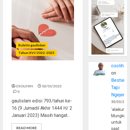
Buletin gaulislam
Tahun XVI/2022-2023
osolihin
Bilangnya Cinta, Ternyata
on
Dusta
Bestie
OSOLIHIN
02/01/2023
Tapi
0
Ngejerum
gaulislam edisi 793/tahun ke-
30/03/202
16 (9 Jumadil Akhir 1444 H/ 2
'alaikumu
Januari 2023) Masih hangat...
Mungkin
untuk
READ MORE
saat