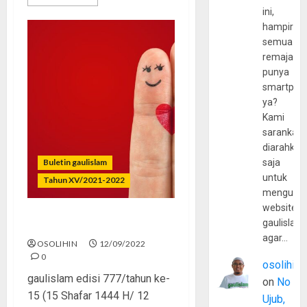
ini,
hampir
semua
remaja
punya
smartpho
ya?
Kami
sarankan,
diarahkan
Buletin gaulislam
saja
untuk
Tahun XV/2021-2022
mengunju
website
gaulislam
Jangan Bodoh Soal Jodoh
agar…
OSOLIHIN
12/09/2022
0
osolihin
gaulislam edisi 777/tahun ke-
on
No
15 (15 Shafar 1444 H/ 12
Ujub,