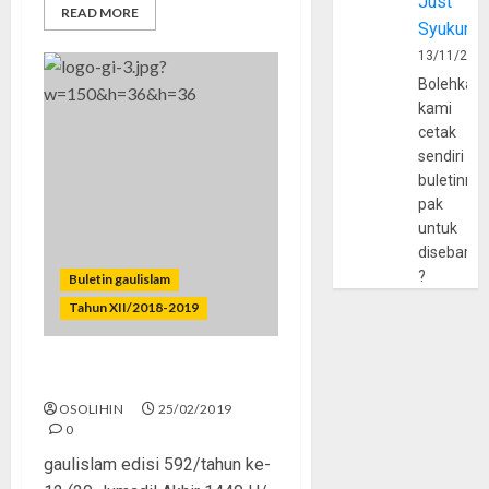
Just
READ MORE
Syukur
13/11/202
Bolehkah
kami
cetak
sendiri
buletinny
pak
untuk
disebarlu
?
Buletin gaulislam
Tahun XII/2018-2019
Meneladani Cinta Nabi
OSOLIHIN
25/02/2019
0
gaulislam edisi 592/tahun ke-