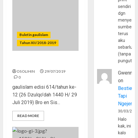
sendiri
dgn
menyerta
sumber
terus
Buletin gaulislam
aku
Tahun XII/2018-2019
sebarluas
(tanpa
pungutan
Pemberi Harapan Palsu
OSOLIHIN
29/07/2019
Gwenny
0
on
gaulislam edisi 614/tahun ke-
Bestie
12 (26 Dzulqo’dah 1440 H/ 29
Tapi
Juli 2019) Bro en Sis...
Ngejerum
30/03/202
READ MORE
Halo
kak, ini
kalo