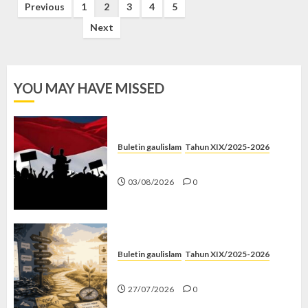
Posts
Previous
1
2
3
4
5
pagination
Next
YOU MAY HAVE MISSED
Buletin gaulislam
Tahun XIX/2025-2026
Saat Politik Cuma Gimmick
03/08/2026
0
Buletin gaulislam
Tahun XIX/2025-2026
Saatnya Stop “Find Yourself”
27/07/2026
0