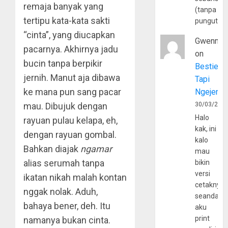
remaja banyak yang
(tanpa
tertipu kata-kata sakti
pungutan
“cinta”, yang diucapkan
Gwenny
pacarnya. Akhirnya jadu
on
bucin tanpa berpikir
Bestie
jernih. Manut aja dibawa
Tapi
ke mana pun sang pacar
Ngejerum
mau. Dibujuk dengan
30/03/202
Halo
rayuan pulau kelapa, eh,
kak, ini
dengan rayuan gombal.
kalo
Bahkan diajak
ngamar
mau
alias serumah tanpa
bikin
versi
ikatan nikah malah kontan
cetaknya
nggak nolak. Aduh,
seandain
bahaya bener, deh. Itu
aku
print
namanya bukan cinta.