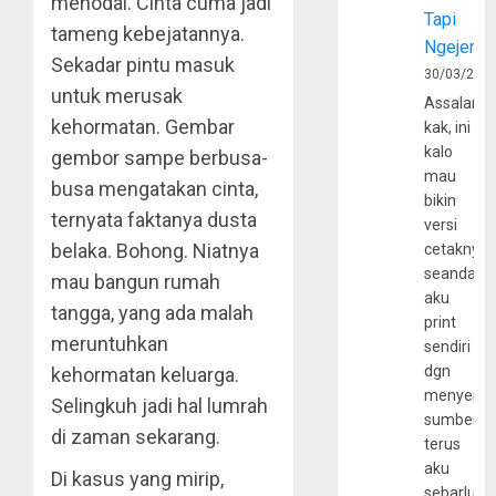
menodai. Cinta cuma jadi
Tapi
tameng kebejatannya.
Ngejerum
Sekadar pintu masuk
30/03/202
untuk merusak
Assalamu
kehormatan. Gembar
kak, ini
kalo
gembor sampe berbusa-
mau
busa mengatakan cinta,
bikin
ternyata faktanya dusta
versi
belaka. Bohong. Niatnya
cetaknya
seandain
mau bangun rumah
aku
tangga, yang ada malah
print
meruntuhkan
sendiri
dgn
kehormatan keluarga.
menyerta
Selingkuh jadi hal lumrah
sumber
di zaman sekarang.
terus
aku
Di kasus yang mirip,
sebarluas