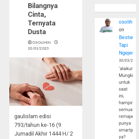
Bilangnya
Cinta,
osolihin
Ternyata
on
Dusta
Bestie
OSOLIHIN
Tapi
02/01/2023
Ngejerum
30/03/202
'alaikumu
Mungkin
untuk
saat
ini,
hampir
semua
gaulislam
edisi
remaja
punya
793/tahun ke-16 (9
smartpho
Jumadil Akhir 1444 H/ 2
ya?