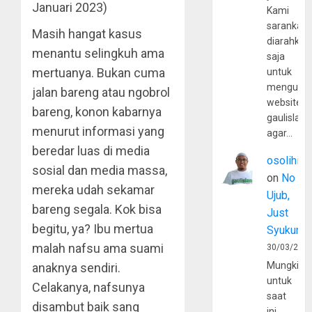
Januari 2023)
Kami
sarankan,
Masih hangat kasus
diarahkan
menantu selingkuh ama
saja
mertuanya. Bukan cuma
untuk
mengunju
jalan bareng atau ngobrol
website
bareng, konon kabarnya
gaulislam
menurut informasi yang
agar…
beredar luas di media
osolihin
sosial dan media massa,
on
No
mereka udah sekamar
Ujub,
bareng segala. Kok bisa
Just
begitu, ya? Ibu mertua
Syukur
malah nafsu ama suami
30/03/202
Mungkin
anaknya sendiri.
untuk
Celakanya, nafsunya
saat
disambut baik sang
ini,