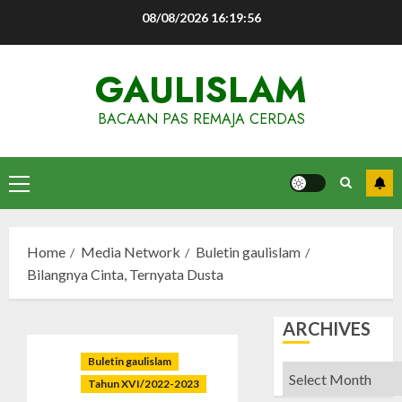
Skip
08/08/2026
16:19:57
to
content
GAULISLAM
BACAAN PAS REMAJA CERDAS
Primary
Menu
Home
Media Network
Buletin gaulislam
Bilangnya Cinta, Ternyata Dusta
ARCHIVES
Buletin gaulislam
Archives
Tahun XVI/2022-2023