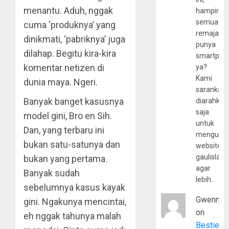
menantu. Aduh, nggak
hampir
semua
cuma ‘produknya’ yang
remaja
dinikmati, ‘pabriknya’ juga
punya
dilahap. Begitu kira-kira
smartpho
komentar netizen di
ya?
Kami
dunia maya. Ngeri.
sarankan,
Banyak banget kasusnya
diarahkan
saja
model gini, Bro en Sih.
untuk
Dan, yang terbaru ini
mengunju
bukan satu-satunya dan
website
gaulislam
bukan yang pertama.
agar
Banyak sudah
lebih…
sebelumnya kasus kayak
Gwenny
gini. Ngakunya mencintai,
on
eh nggak tahunya malah
Bestie