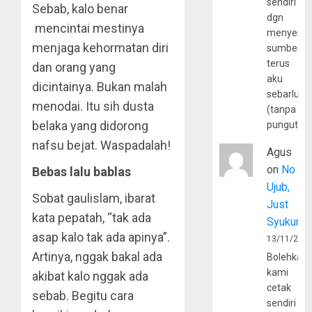
sendiri
Sebab, kalo benar
dgn
mencintai mestinya
menyerta
menjaga kehormatan diri
sumber
terus
dan orang yang
aku
dicintainya. Bukan malah
sebarluas
menodai. Itu sih dusta
(tanpa
belaka yang didorong
pungutan
nafsu bejat. Waspadalah!
Agus
on
No
Bebas lalu bablas
Ujub,
Sobat gaulislam, ibarat
Just
kata pepatah, “tak ada
Syukur
asap kalo tak ada apinya”.
13/11/202
Artinya, nggak bakal ada
Bolehkah
kami
akibat kalo nggak ada
cetak
sebab. Begitu cara
sendiri