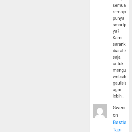
semua
remaja
punya
smartpho
ya?
Kami
sarankan,
diarahkan
saja
untuk
mengunju
website
gaulislam
agar
lebih…
Gwenny
on
Bestie
Tapi