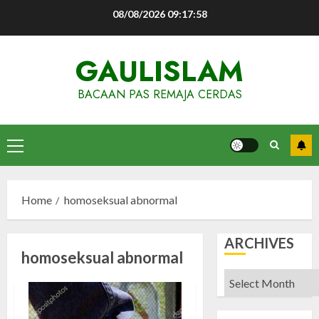
Skip
08/08/2026
09:17:59
to
content
GAULISLAM
BACAAN PAS REMAJA CERDAS
Primary
Menu
Home
homoseksual abnormal
ARCHIVES
homoseksual abnormal
Archives