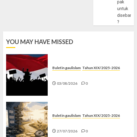
pak
untuk
disebarlu
?
YOU MAY HAVE MISSED
Buletin gaulislam
Tahun XIX/2025-2026
Saat Politik Cuma Gimmick
03/08/2026
0
Buletin gaulislam
Tahun XIX/2025-2026
Saatnya Stop “Find Yourself”
27/07/2026
0