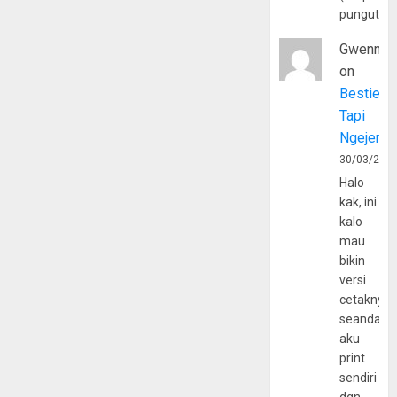
pungutan
Gwenny
on
Bestie
Tapi
Ngejerum
30/03/202
Halo
kak, ini
kalo
mau
bikin
versi
cetaknya
seandain
aku
print
sendiri