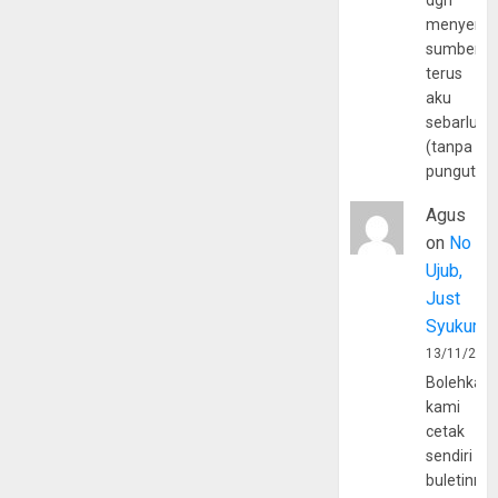
dgn
menyerta
sumber
terus
aku
sebarluas
(tanpa
pungutan
Agus
on
No
Ujub,
Just
Syukur
13/11/202
Bolehkah
kami
cetak
sendiri
buletinny