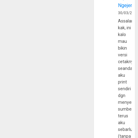
Ngejerum
30/03/202
Assalamu
kak, ini
kalo
mau
bikin
versi
cetaknya
seandain
aku
print
sendiri
dgn
menyerta
sumber
terus
aku
sebarluas
(tanpa