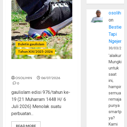
osolihin
on
Bestie
Tapi
Ngejerum
Buletin gaulislam
30/03/202
Tahun XIX/2025-2026
'alaikumu
Mungkin
untuk
Menolak Penyimpangan
saat
OSOLIHIN
06/07/2026
ini,
0
hampir
gaulislam edisi 976/tahun ke-
semua
19 (21 Muharram 1448 H/ 6
remaja
punya
Juli 2026) Menolak suatu
smartpho
perbuatan...
ya?
Kami
READ MORE