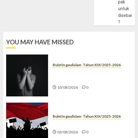
pak
untuk
disebarlu
?
YOU MAY HAVE MISSED
Buletin gaulislam
Tahun XIX/2025-2026
Syahwat Menghempaskan, Islam
Menyelamatkan
10/08/2026
0
Buletin gaulislam
Tahun XIX/2025-2026
Saat Politik Cuma Gimmick
03/08/2026
0