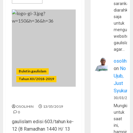
sarankan,
diarahkan
saja
untuk
mengunju
website
gaulislam
agar…
osolihin
on
No
Buletin gaulislam
Ujub,
Tahun XII/2018-2019
Just
Syukur
Antara Benci dan Cinta
30/03/202
Mungkin
OSOLIHIN
13/05/2019
0
untuk
saat
gaulislam edisi 603/tahun ke-
ini,
12 (8 Ramadhan 1440 H/ 13
hampir