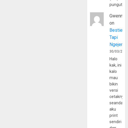
pungutan
Gwenny
on
Bestie
Tapi
Ngejerum
30/03/202
Halo
kak, ini
kalo
mau
bikin
versi
cetaknya
seandain
aku
print
sendiri