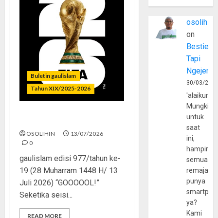
osolihin
on
Bestie
Tapi
Ngejerum
Buletin gaulislam
30/03/202
Tahun XIX/2025-2026
'alaikumu
Mungkin
untuk
Piala Dunia dan Jari Netizen
saat
OSOLIHIN
13/07/2026
ini,
0
hampir
gaulislam edisi 977/tahun ke-
semua
19 (28 Muharram 1448 H/ 13
remaja
punya
Juli 2026) “GOOOOOL!”
smartpho
Seketika seisi...
ya?
Kami
READ MORE