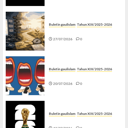
Buletin gaulislam
Tahun XIX/2025-2026
Saatnya Stop “Find Yourself”
27/07/2026
0
Buletin gaulislam
Tahun XIX/2025-2026
Kenapa Harus Ghibah?
20/07/2026
0
Buletin gaulislam
Tahun XIX/2025-2026
Piala Dunia dan Jari Netizen