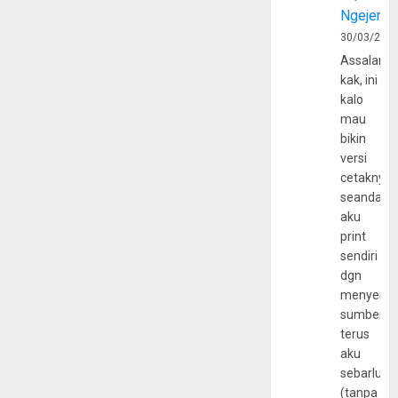
Ngejerum
30/03/202
Assalamu
kak, ini
kalo
mau
bikin
versi
cetaknya
seandain
aku
print
sendiri
dgn
menyerta
sumber
terus
aku
sebarluas
(tanpa