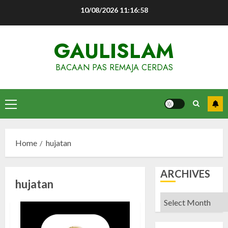
Skip
10/08/2026
11:16:59
to
content
GAULISLAM
BACAAN PAS REMAJA CERDAS
Primary
Menu
Home
hujatan
ARCHIVES
hujatan
Archives