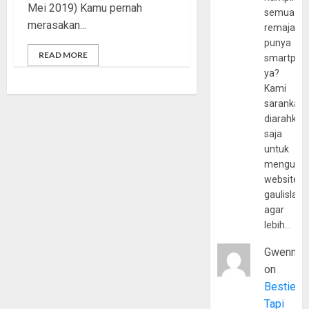
Mei 2019) Kamu pernah
semua
merasakan...
remaja
punya
READ MORE
smartpho
ya?
Kami
sarankan,
diarahkan
saja
untuk
mengunju
website
gaulislam
agar
lebih…
Gwenny
on
Bestie
Tapi