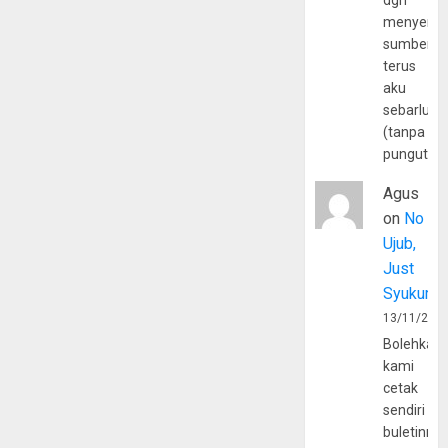
dgn
menyerta
sumber
terus
aku
sebarluas
(tanpa
pungutan
Agus
on
No
Ujub,
Just
Syukur
13/11/202
Bolehkah
kami
cetak
sendiri
buletinny