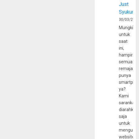
Just
Syukur
30/03/202
Mungkin
untuk
saat
ini,
hampir
semua
remaja
punya
smartpho
ya?
Kami
sarankan,
diarahkan
saja
untuk
mengunju
website