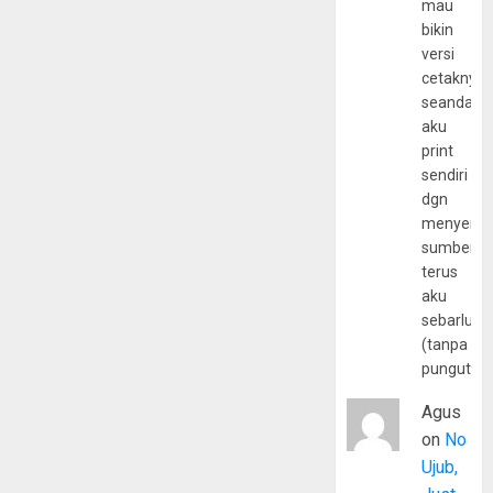
mau
bikin
versi
cetaknya
seandain
aku
print
sendiri
dgn
menyerta
sumber
terus
aku
sebarluas
(tanpa
pungutan
Agus
on
No
Ujub,