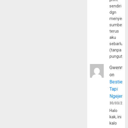
sendiri
dgn
menyerta
sumber
terus
aku
sebarluas
(tanpa
pungutan
Gwenny
on
Bestie
Tapi
Ngejerum
30/03/202
Halo
kak, ini
kalo