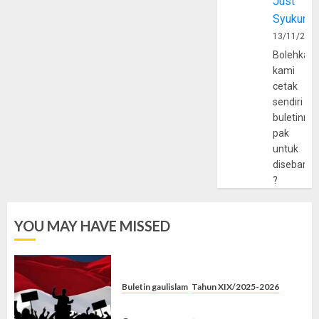
Just
Syukur
13/11/202
Bolehkah
kami
cetak
sendiri
buletinny
pak
untuk
disebarlu
?
YOU MAY HAVE MISSED
Buletin gaulislam
Tahun XIX/2025-2026
Saat Politik Cuma Gimmick