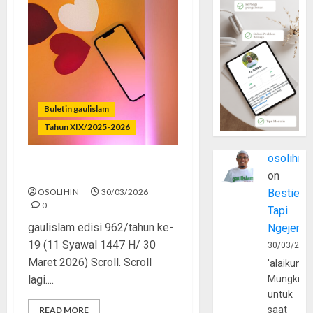
Buletin gaulislam
Tahun XIX/2025-2026
osolihin
Mesra Butuh Penonton?
on
OSOLIHIN
30/03/2026
Bestie
0
Tapi
gaulislam edisi 962/tahun ke-
Ngejerum
19 (11 Syawal 1447 H/ 30
30/03/202
Maret 2026) Scroll. Scroll
'alaikumu
lagi....
Mungkin
untuk
saat
READ MORE