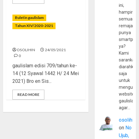
ini,
hampir
Buletin gaulislam
semua
Tahun XIV/2020-2021
remaja
punya
smartpho
Jangan Mempersulit Diri
ya?
OSOLIHIN
24/05/2021
Kami
0
sarankan,
gaulislam edisi 709/tahun ke-
diarahkan
14 (12 Syawal 1442 H/ 24 Mei
saja
untuk
2021) Bro en Sis...
mengunju
website
READ MORE
gaulislam
agar…
osolihin
on
No
Ujub,