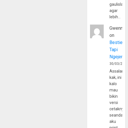
gaulislam
agar
lebih…
Gwenny
on
Bestie
Tapi
Ngejerum
30/03/202
Assalamu
kak, ini
kalo
mau
bikin
versi
cetaknya
seandain
aku
print