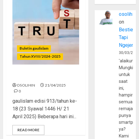
osolihin
on
Bestie
Tapi
Ngejerum
Buletin gaulislam
30/03/202
Tahun XVIII/2024-2025
'alaikumu
Mungkin
untuk
Jujur Nggak Bikin Hancur
saat
OSOLIHIN
21/04/2025
ini,
0
hampir
gaulislam edisi 913/tahun ke-
semua
18 (23 Syawal 1446 H/ 21
remaja
punya
April 2025) Beberapa hari ini...
smartpho
ya?
READ MORE
Kami