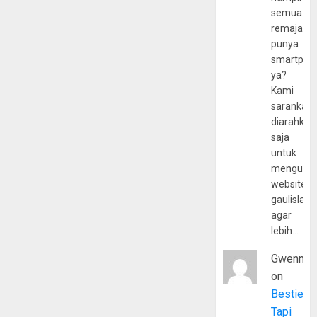
semua
remaja
punya
smartpho
ya?
Kami
sarankan,
diarahkan
saja
untuk
mengunju
website
gaulislam
agar
lebih…
Gwenny
on
Bestie
Tapi