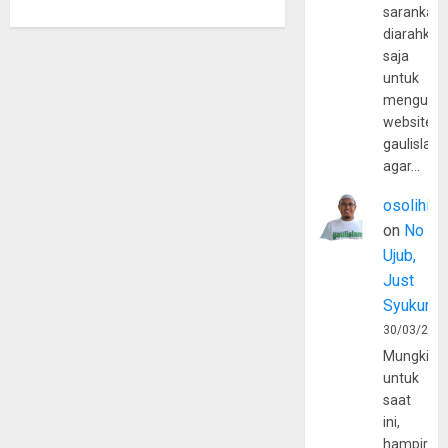
sarankan,
diarahkan
saja
untuk
mengunju
website
gaulislam
agar…
osolihin
on
No
Ujub,
Just
Syukur
30/03/202
Mungkin
untuk
saat
ini,
hampir