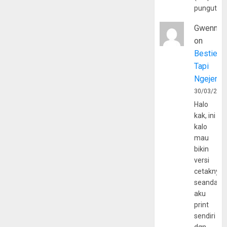
pungutan
Gwenny
on
Bestie
Tapi
Ngejerum
30/03/202
Halo
kak, ini
kalo
mau
bikin
versi
cetaknya
seandain
aku
print
sendiri