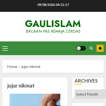
Skip
09/08/2026
04:21:17
to
content
GAULISLAM
BACAAN PAS REMAJA CERDAS
Primary
Menu
Home
jujur nikmat
ARCHIVES
jujur nikmat
Archives