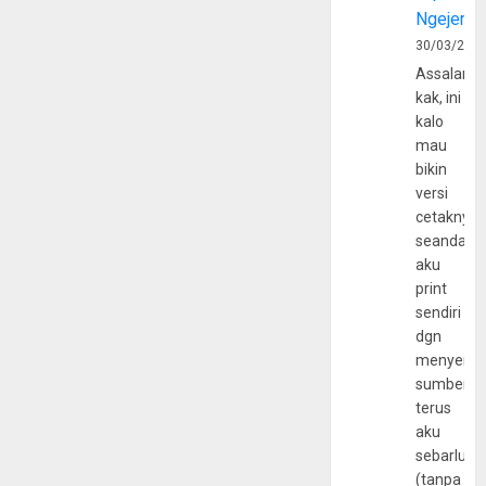
Ngejerum
30/03/202
Assalamu
kak, ini
kalo
mau
bikin
versi
cetaknya
seandain
aku
print
sendiri
dgn
menyerta
sumber
terus
aku
sebarluas
(tanpa