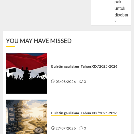
pak
untuk
disebarlu
?
YOU MAY HAVE MISSED
Buletin gaulislam
Tahun XIX/2025-2026
Saat Politik Cuma Gimmick
03/08/2026
0
Buletin gaulislam
Tahun XIX/2025-2026
Saatnya Stop “Find Yourself”
27/07/2026
0