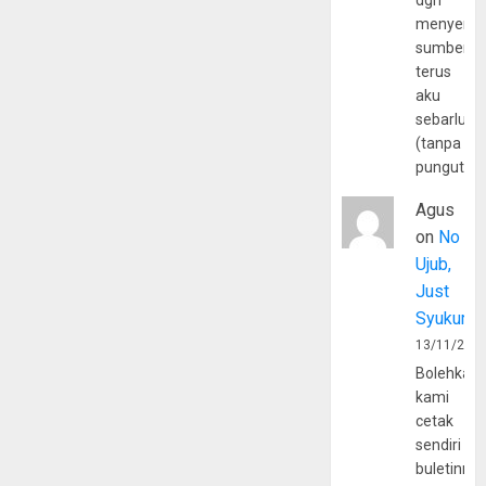
dgn
menyerta
sumber
terus
aku
sebarluas
(tanpa
pungutan
Agus
on
No
Ujub,
Just
Syukur
13/11/202
Bolehkah
kami
cetak
sendiri
buletinny