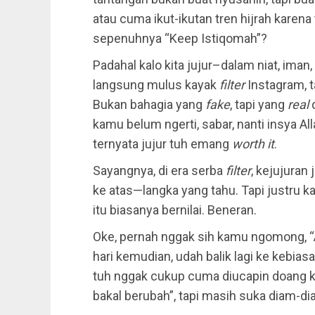
atau cuma ikut-ikutan tren hijrah karen
sepenuhnya “Keep Istiqomah”?
Padahal kalo kita jujur–dalam niat, ima
langsung mulus kayak
filter
Instagram, t
Bukan bahagia yang
fake
, tapi yang
real
d
kamu belum ngerti, sabar, nanti insya A
ternyata jujur tuh emang
worth it
.
Sayangnya, di era serba
filter
, kejujuran
ke atas—langka yang tahu. Tapi justru ka
itu biasanya bernilai. Beneran.
Oke, pernah nggak sih kamu ngomong, “
hari kemudian, udah balik lagi ke kebia
tuh nggak cukup cuma diucapin doang ka
bakal berubah”, tapi masih suka diam-di