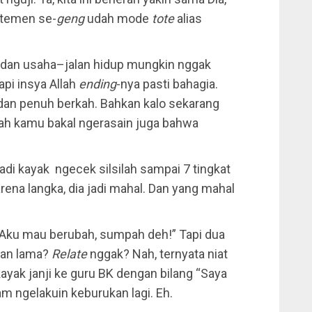
a temen se-
geng
udah mode
tote
alias
n, dan usaha–jalan hidup mungkin nggak
api insya Allah
ending
-nya pasti bahagia.
an penuh berkah. Bahkan kalo sekarang
llah kamu bakal ngerasain juga bahwa
 jadi kayak ngecek silsilah sampai 7 tingkat
rena langka, dia jadi mahal. Dan yang mahal
Aku mau berubah, sumpah deh!” Tapi dua
saan lama?
Relate
nggak? Nah, ternyata niat
yak janji ke guru BK dengan bilang “Saya
am ngelakuin keburukan lagi. Eh.