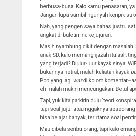
berbusa-busa. Kalo kamu penasaran, ya 
Jangan lupa sambil ngunyah keripik suk
Nah, yang pengen saya bahas justru satu h
angkat di buletin ini: kejujuran.
Masih nyambung dikit dengan masalah ini
anak SD, kalo memang ijazah itu asli, ting
yang terjadi? Diulur-ulur kayak sinyal Wi
bukannya netral, malah keliatan kayak
bu
Pop yang lagi
war
di kolom komentar–asal
eh malah makin mencurigakan. Betul ap
Tapi, yuk kita parkirin dulu ‘teori konspira
tapi soal jujur atau nggaknya seseorang
bisa belajar banyak, terutama soal penti
Mau dibela seribu orang, tapi kalo emang