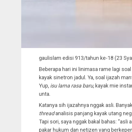
gaulislam
edisi 913/tahun ke-18 (23 Sya
Beberapa hari ini linimasa rame lagi so
kayak sinetron jadul. Ya, soal ijazah m
Yup,
isu lama rasa baru
, kayak mie inst
unta.
Katanya sih ijazahnya nggak asli. Banyak
thread
analisis panjang kayak utang negar
Tapi sori, saya nggak bakal bahas: “asli a
pakar hukum dan netizen yang berkepe