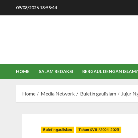
Skip
09/08/2026
18:55:45
to
content
HOME
SALAM REDAKSI
BERGAUL DENGAN ISLAM?
Home
Media Network
Buletin gaulislam
Jujur N
Buletin gaulislam
Tahun XVIII/2024-2025