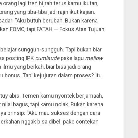
orang lagi tren hijrah terus kamu ikutan,
g yang tiba-tiba jadi rajin ikut kajian.
g sadar: “Aku butuh berubah. Bukan karena
. Bukan FOMO, tapi FATAH — Fokus Atas Tujuan
 belajar sungguh-sungguh. Tapi bukan biar
isa posting IPK
cumlaude
pake lagu
mellow
ilmu yang berkah, biar bisa jadi orang
tu bonus. Tapi kejujuran dalam proses? Itu
ntuy abis. Temen kamu nyontek berjamaah,
t nilai bagus, tapi kamu nolak. Bukan karena
unya prinsip: “Aku mau sukses dengan cara
eberkahan nggak bisa dibeli pake contekan