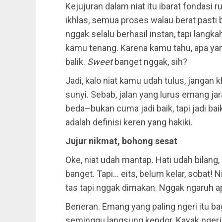
Kejujuran dalam niat itu ibarat fondasi r
ikhlas, semua proses walau berat pasti b
nggak selalu berhasil instan, tapi langk
kamu tenang. Karena kamu tahu, apa yang
balik.
Sweet
banget nggak, sih?
Jadi, kalo niat kamu udah tulus, jangan
sunyi. Sebab, jalan yang lurus emang jar
beda–bukan cuma jadi baik, tapi jadi baik 
adalah definisi keren yang hakiki.
Jujur nikmat, bohong sesat
Oke, niat udah mantap. Hati udah bilang, 
banget. Tapi… eits, belum kelar, sobat! 
tas tapi nggak dimakan. Nggak ngaruh apa
Beneran. Emang yang paling ngeri itu b
seminggu langsung kendor. Kayak ngerja