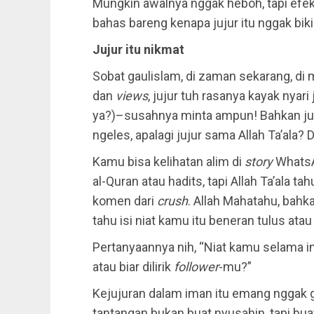
Mungkin awalnya nggak heboh, tapi efe
bahas bareng kenapa jujur itu nggak biki
Jujur itu nikmat
Sobat gaulislam, di zaman sekarang, di
dan
views
, jujur tuh rasanya kayak nyar
ya?)–susahnya minta ampun! Bahkan juju
ngeles, apalagi jujur sama Allah Ta’ala? 
Kamu bisa kelihatan alim di
story
WhatsA
al-Quran atau hadits, tapi Allah Ta’ala t
komen dari
crush
. Allah Mahatahu, bah
tahu isi niat kamu itu beneran tulus at
Pertanyaannya nih, “Niat kamu selama ini
atau biar dilirik
follower
-mu?”
Kejujuran dalam iman itu emang nggak g
tantangan bukan buat nyusahin, tapi buat 