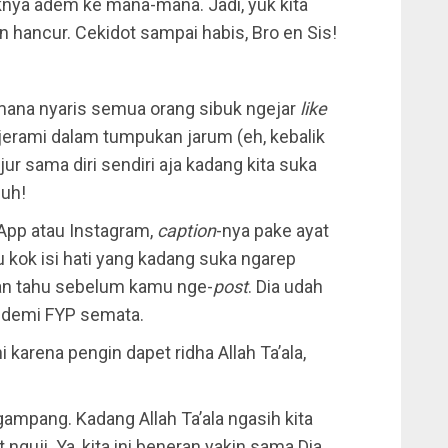
knya adem ke mana-mana. Jadi, yuk kita
n hancur. Cekidot sampai habis, Bro en Sis!
 mana nyaris semua orang sibuk ngejar
like
i jerami dalam tumpukan jarum (eh, kebalik
r sama diri sendiri aja kadang kita suka
Duh!
pp atau Instagram,
caption
-nya pake ayat
ahu kok isi hati yang kadang suka ngarep
kan tahu sebelum kamu nge-
post
. Dia udah
au demi FYP semata.
 karena pengin dapet ridha Allah Ta’ala,
ampang. Kadang Allah Ta’ala ngasih kita
nguji. Ya, kita ini beneran yakin sama Dia,