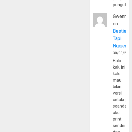
pungutan
Gwenny
on
Bestie
Tapi
Ngejerum
30/03/202
Halo
kak, ini
kalo
mau
bikin
versi
cetaknya
seandain
aku
print
sendiri