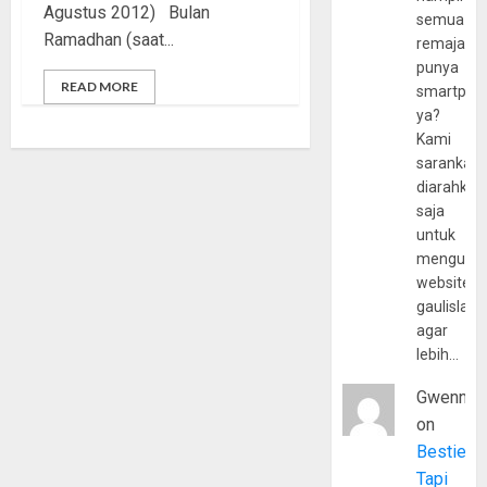
Agustus 2012) Bulan
semua
Ramadhan (saat...
remaja
punya
READ MORE
smartpho
ya?
Kami
sarankan,
diarahkan
saja
untuk
mengunju
website
gaulislam
agar
lebih…
Gwenny
on
Bestie
Tapi