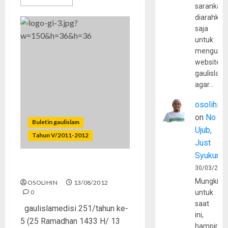
sarankan,
diarahkan
saja
untuk
mengunju
website
gaulislam
agar…
osolihin
on
No
Buletin gaulislam
Ujub,
Tahun V/2011-2012
Just
Syukur
Menjadi Kekasih Allah Ta’ala
30/03/202
Mungkin
OSOLIHIN
13/08/2012
0
untuk
saat
gaulislamedisi 251/tahun ke-
ini,
5 (25 Ramadhan 1433 H/ 13
hampir