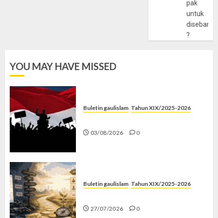
pak
untuk
disebarlu
?
YOU MAY HAVE MISSED
Buletin gaulislam
Tahun XIX/2025-2026
Saat Politik Cuma Gimmick
03/08/2026
0
Buletin gaulislam
Tahun XIX/2025-2026
Saatnya Stop “Find Yourself”
27/07/2026
0