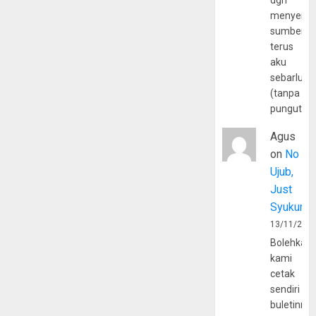
dgn
menyerta
sumber
terus
aku
sebarluas
(tanpa
pungutan
Agus
on
No
Ujub,
Just
Syukur
13/11/202
Bolehkah
kami
cetak
sendiri
buletinny