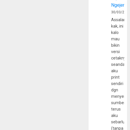
Ngejerum
30/03/202
Assalamu
kak, ini
kalo
mau
bikin
versi
cetaknya
seandain
aku
print
sendiri
dgn
menyerta
sumber
terus
aku
sebarluas
(tanpa