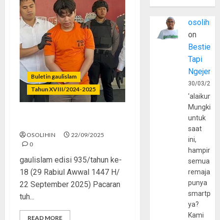
osolihin
on
Bestie
Tapi
Ngejerum
Buletin gaulislam
30/03/202
Tahun XVIII/2024-2025
'alaikumu
Mungkin
untuk
Dari Sayang Jadi Ngeri
saat
OSOLIHIN
22/09/2025
ini,
0
hampir
gaulislam edisi 935/tahun ke-
semua
18 (29 Rabiul Awwal 1447 H/
remaja
punya
22 September 2025) Pacaran
smartpho
tuh...
ya?
Kami
READ MORE