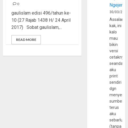
0
Ngejerum
30/03/202
gaulislam edisi 496/tahun ke-
Assalamu
10 (27 Rajab 1438 H/ 24 April
kak, ini
2017) Sobat gaulislam,...
kalo
mau
READ MORE
bikin
versi
cetaknya
seandain
aku
print
sendiri
dgn
menyerta
sumber
terus
aku
sebarluas
(tanpa