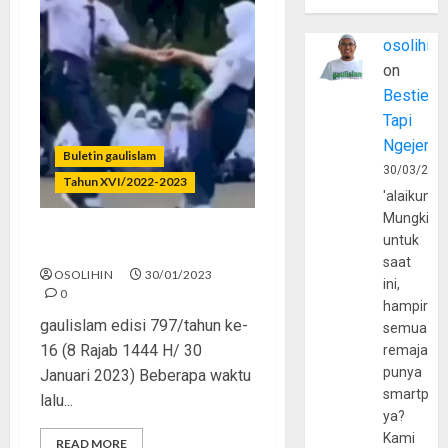
osolihin
on
Bestie
Tapi
Ngejerum
Buletin gaulislam
30/03/202
Tahun XVI/2022-2023
'alaikumu
Mungkin
untuk
Kreativitas Kudu Ada Batas
saat
OSOLIHIN
30/01/2023
ini,
0
hampir
gaulislam edisi 797/tahun ke-
semua
16 (8 Rajab 1444 H/ 30
remaja
punya
Januari 2023) Beberapa waktu
smartpho
lalu...
ya?
Kami
READ MORE