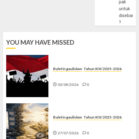
pak
untuk
disebarlu
?
YOU MAY HAVE MISSED
Buletin gaulislam
Tahun XIX/2025-2026
Saat Politik Cuma Gimmick
03/08/2026
0
Buletin gaulislam
Tahun XIX/2025-2026
Saatnya Stop “Find Yourself”
27/07/2026
0