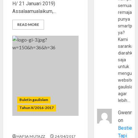
H/ 21 Januari 2019)
semua
Assalaamualaikum,...
remaja
punya
READ MORE
smartpho
ya?
Kami
sarankan,
diarahkan
saja
untuk
mengunju
website
gaulislam
agar
Buletin gaulislam
lebih…
Tahun X/2016-2017
Gwenny
on
Bestie
Apa Karya Terbaikmu?
Tapi
HAFSA MUTAZZ
24/04/2017