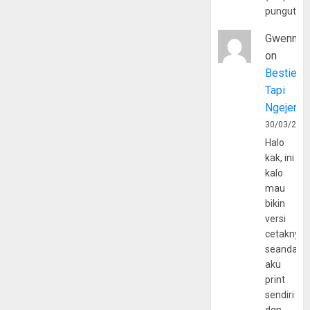
pungutan
Gwenny
on
Bestie
Tapi
Ngejerum
30/03/202
Halo
kak, ini
kalo
mau
bikin
versi
cetaknya
seandain
aku
print
sendiri