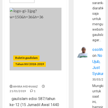
sarankan,
diarahkan
saja
untuk
mengunju
website
gaulislam
agar…
osolihin
on
No
Buletin gaulislam
Ujub,
Tahun XII/2018-2019
Just
Syukur
Nggak Asal Jadi Youtuber
30/03/202
Mungkin
AMIRA MEHNAAZ
21/01/2019
1
untuk
saat
gaulislam edisi 587/tahun
ini,
ke-12 (15 Jumadil Awal 1440
hampir