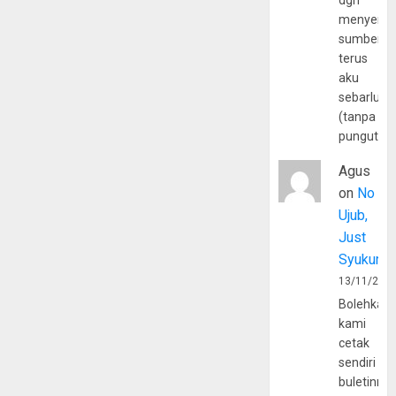
dgn
menyerta
sumber
terus
aku
sebarluas
(tanpa
pungutan
Agus
on
No
Ujub,
Just
Syukur
13/11/202
Bolehkah
kami
cetak
sendiri
buletinny