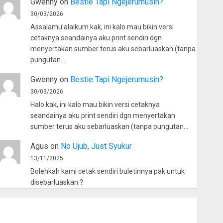
Gwenny
on
Bestie Tapi Ngejerumusin?
30/03/2026
Assalamu'alaikum kak, ini kalo mau bikin versi
cetaknya seandainya aku print sendiri dgn
menyertakan sumber terus aku sebarluaskan (tanpa
pungutan…
Gwenny
on
Bestie Tapi Ngejerumusin?
30/03/2026
Halo kak, ini kalo mau bikin versi cetaknya
seandainya aku print sendiri dgn menyertakan
sumber terus aku sebarluaskan (tanpa pungutan…
Agus
on
No Ujub, Just Syukur
13/11/2025
Bolehkah kami cetak sendiri buletinnya pak untuk
disebarluaskan ?