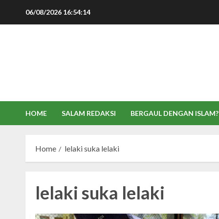
Skip
06/08/2026
16:54:15
to
content
HOME
SALAM REDAKSI
BERGAUL DENGAN ISLAM?
Home
lelaki suka lelaki
lelaki suka lelaki