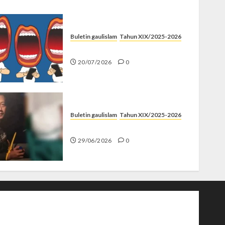
Buletin gaulislam
Tahun XIX/2025-2026
Kenapa Harus Ghibah?
20/07/2026
0
Buletin gaulislam
Tahun XIX/2025-2026
Katanya Cinta, Kok Menyiksa?
29/06/2026
0