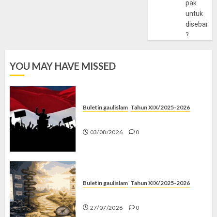
pak
untuk
disebarlu
?
YOU MAY HAVE MISSED
Buletin gaulislam
Tahun XIX/2025-2026
Saat Politik Cuma Gimmick
03/08/2026
0
Buletin gaulislam
Tahun XIX/2025-2026
Saatnya Stop “Find Yourself”
27/07/2026
0