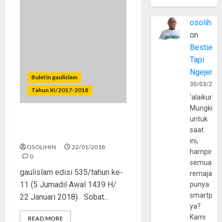
osolihin
on
Bestie
Tapi
Ngejerum
Buletin gaulislam
30/03/202
Tahun XI/2017-2018
'alaikumu
Mungkin
untuk
Bercanda Tapi Mengolok-
saat
olok
ini,
OSOLIHIN
22/01/2018
hampir
0
semua
gaulislam edisi 535/tahun ke-
remaja
11 (5 Jumadil Awal 1439 H/
punya
smartpho
22 Januari 2018) Sobat...
ya?
Kami
READ MORE