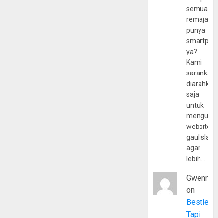
semua
remaja
punya
smartpho
ya?
Kami
sarankan,
diarahkan
saja
untuk
mengunju
website
gaulislam
agar
lebih…
Gwenny
on
Bestie
Tapi