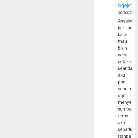
Ngejerum
30/03/202
Assalamu
kak, ini
kalo
mau
bikin
versi
cetaknya
seandain
aku
print
sendiri
dgn
menyerta
sumber
terus
aku
sebarluas
(tanpa