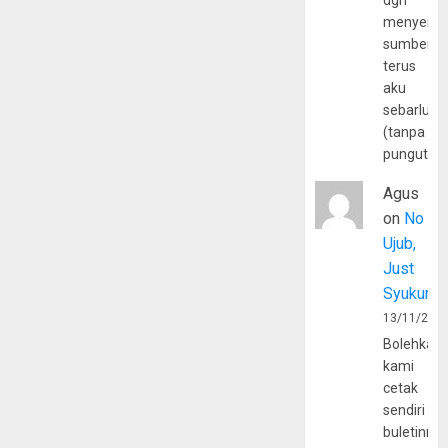
dgn
menyerta
sumber
terus
aku
sebarluas
(tanpa
pungutan
Agus
on
No
Ujub,
Just
Syukur
13/11/202
Bolehkah
kami
cetak
sendiri
buletinny