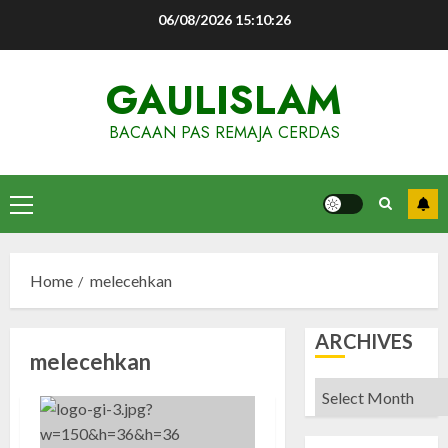
Skip
06/08/2026
15:10:26
to
content
GAULISLAM
BACAAN PAS REMAJA CERDAS
Primary
Menu
Home
melecehkan
ARCHIVES
melecehkan
Archives