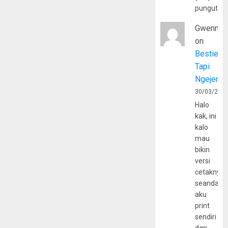
pungutan
Gwenny
on
Bestie
Tapi
Ngejerum
30/03/202
Halo
kak, ini
kalo
mau
bikin
versi
cetaknya
seandain
aku
print
sendiri