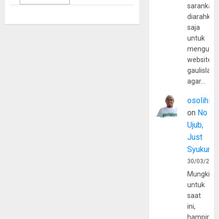
sarankan,
diarahkan
saja
untuk
mengunju
website
gaulislam
agar…
osolihin
on
No
Ujub,
Just
Syukur
30/03/202
Mungkin
untuk
saat
ini,
hampir