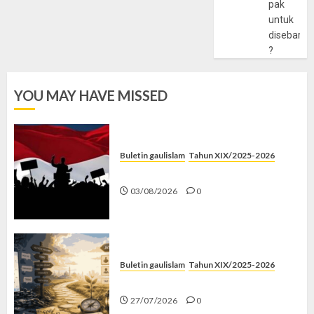
pak
untuk
disebarlu
?
YOU MAY HAVE MISSED
Buletin gaulislam
Tahun XIX/2025-2026
Saat Politik Cuma Gimmick
03/08/2026
0
Buletin gaulislam
Tahun XIX/2025-2026
Saatnya Stop “Find Yourself”
27/07/2026
0