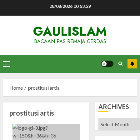
Skip
08/08/2026
00:53:29
to
content
GAULISLAM
BACAAN PAS REMAJA CERDAS
Primary
Menu
Home
prostitusi artis
ARCHIVES
prostitusi artis
Archives