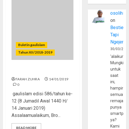
osolihin
on
Bestie
Tapi
Ngejerum
Buletin gaulislam
30/03/202
Tahun XII/2018-2019
'alaikumu
Mungkin
untuk
Seleb dan Prostitusi
saat
FARAH ZUHRA
14/01/2019
ini,
0
hampir
gaulislam edisi 586/tahun ke-
semua
12 (8 Jumadil Awal 1440 H/
remaja
punya
14 Januari 2019)
smartpho
Assalaamualaikum, Bro...
ya?
Kami
READ MORE