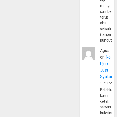
dgn
menyerta
sumber
terus
aku
sebarluas
(tanpa
pungutan
Agus
on
No
Ujub,
Just
Syukur
13/11/202
Bolehkah
kami
cetak
sendiri
buletinny