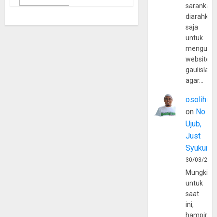
sarankan,
diarahkan
saja
untuk
mengunju
website
gaulislam
agar…
osolihin
on
No
Ujub,
Just
Syukur
30/03/202
Mungkin
untuk
saat
ini,
hampir