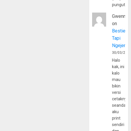
pungutan
Gwenny
on
Bestie
Tapi
Ngejerum
30/03/202
Halo
kak, ini
kalo
mau
bikin
versi
cetaknya
seandain
aku
print
sendiri