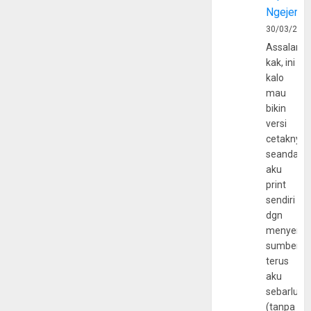
Ngejerum
30/03/202
Assalamu
kak, ini
kalo
mau
bikin
versi
cetaknya
seandain
aku
print
sendiri
dgn
menyerta
sumber
terus
aku
sebarluas
(tanpa