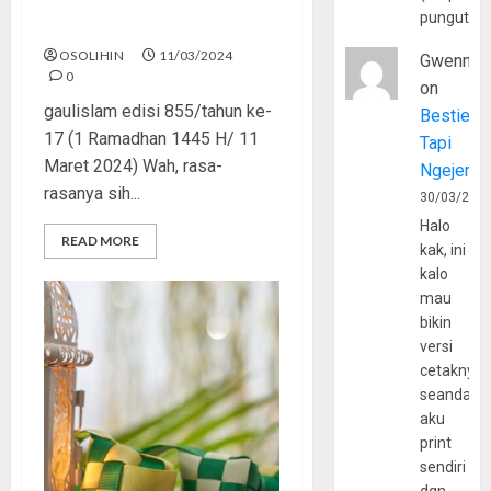
pungutan
Puasa Tanpa Dosa
OSOLIHIN
11/03/2024
Gwenny
0
on
gaulislam edisi 855/tahun ke-
Bestie
17 (1 Ramadhan 1445 H/ 11
Tapi
Maret 2024) Wah, rasa-
Ngejerum
rasanya sih...
30/03/202
Halo
READ MORE
kak, ini
kalo
mau
bikin
versi
cetaknya
seandain
aku
print
sendiri