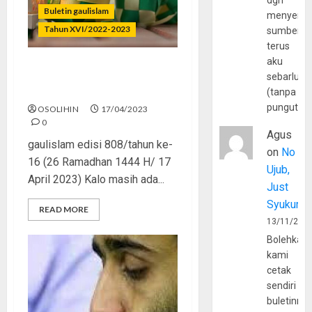
dgn
Buletin gaulislam
menyerta
Tahun XVI/2022-2023
sumber
terus
aku
Puasa Ogah, Lebaran
sebarluas
Pengen
(tanpa
pungutan
OSOLIHIN
17/04/2023
0
Agus
gaulislam edisi 808/tahun ke-
on
No
16 (26 Ramadhan 1444 H/ 17
Ujub,
April 2023) Kalo masih ada...
Just
Syukur
READ MORE
13/11/202
Bolehkah
kami
cetak
sendiri
buletinny