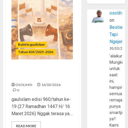
osolihin
on
Bestie
Tapi
Ngejerum
Buletin gaulislam
30/03/202
Tahun XIX/2025-2026
'alaikumu
Mungkin
untuk
Perang, Drama, dan Puasa
saat
Kita
ini,
OSOLIHIN
16/03/2026
hampir
0
semua
gaulislam edisi 960/tahun ke-
remaja
19 (27 Ramadhan 1447 H/ 16
punya
smartpho
Maret 2026) Nggak terasa ya....
ya?
Kami
READ MORE