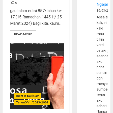
0
Ngejerum
gaulislam edisi 857/tahun ke-
30/03/202
17 (15 Ramadhan 1445 H/ 25
Assalamu
kak, ini
Maret 2024) Bagi kita, kaum...
kalo
mau
READ MORE
bikin
versi
cetaknya
seandain
aku
print
sendiri
dgn
menyerta
sumber
terus
Buletin gaulislam
aku
Tahun XVII/2023-2024
sebarluas
(tanpa