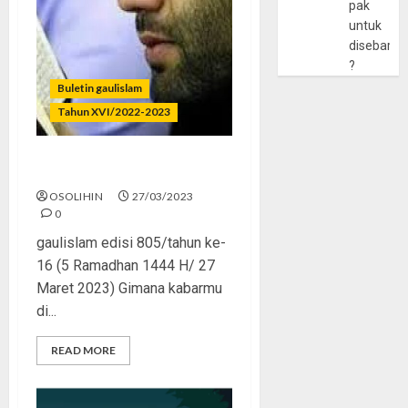
pak
untuk
disebarlu
?
Buletin gaulislam
Tahun XVI/2022-2023
Hiburan dan Ibadah
OSOLIHIN
27/03/2023
0
gaulislam edisi 805/tahun ke-
16 (5 Ramadhan 1444 H/ 27
Maret 2023) Gimana kabarmu
di...
READ MORE