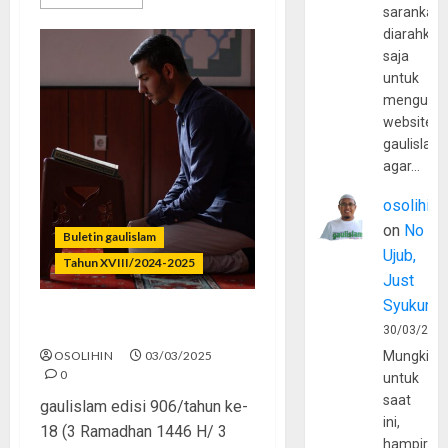
sarankan,
diarahkan
saja
untuk
mengunju
website
gaulislam
agar…
osolihin
on
No
Buletin gaulislam
Ujub,
Tahun XVIII/2024-2025
Just
Syukur
Ramadhan “Mode ON”
30/03/202
OSOLIHIN
03/03/2025
Mungkin
0
untuk
saat
gaulislam edisi 906/tahun ke-
ini,
18 (3 Ramadhan 1446 H/ 3
hampir