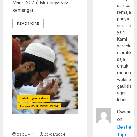
Maret 2025) Mestinya kita
semua
semangat...
remaja
punya
READ MORE
smartpho
ya?
Kami
sarankan,
diarahkan
saja
untuk
mengunju
website
gaulislam
agar
Buletin gaulislam
lebih…
Tahun XVII/2023-2024
Gwenny
on
Islam, Puasa, dan Muslim
Bestie
Tapi
OSOLIHIN
25/03/2024