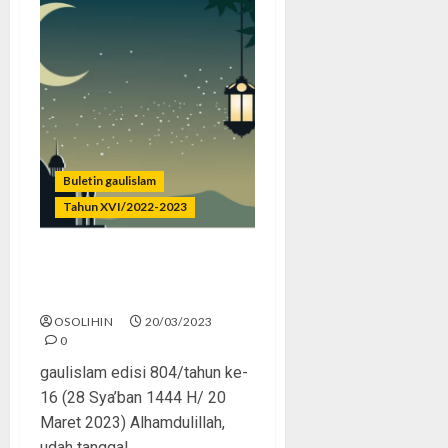
Buletin gaulislam
Tahun XVI/2022-2023
Sambut Ramadhan, Jangan
Gabut
OSOLIHIN
20/03/2023
0
gaulislam edisi 804/tahun ke-
16 (28 Sya’ban 1444 H/ 20
Maret 2023) Alhamdulillah,
udah tanggal...