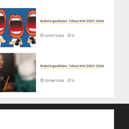
Buletin gaulislam
Tahun XIX/2025-2026
Kenapa Harus Ghibah?
20/07/2026
0
Buletin gaulislam
Tahun XIX/2025-2026
Katanya Cinta, Kok Menyiksa?
29/06/2026
0