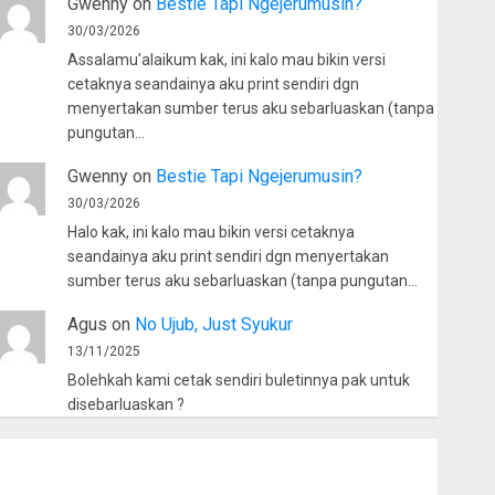
Gwenny
on
Bestie Tapi Ngejerumusin?
30/03/2026
Assalamu'alaikum kak, ini kalo mau bikin versi
cetaknya seandainya aku print sendiri dgn
menyertakan sumber terus aku sebarluaskan (tanpa
pungutan…
Gwenny
on
Bestie Tapi Ngejerumusin?
30/03/2026
Halo kak, ini kalo mau bikin versi cetaknya
seandainya aku print sendiri dgn menyertakan
sumber terus aku sebarluaskan (tanpa pungutan…
Agus
on
No Ujub, Just Syukur
13/11/2025
Bolehkah kami cetak sendiri buletinnya pak untuk
disebarluaskan ?