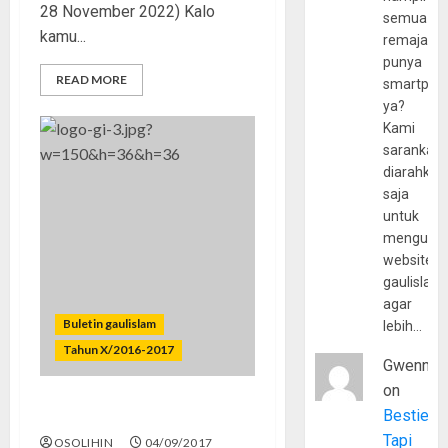
28 November 2022) Kalo
semua
kamu...
remaja
punya
READ MORE
smartpho
ya?
Kami
sarankan,
diarahkan
saja
untuk
mengunju
website
gaulislam
agar
Buletin gaulislam
lebih…
Tahun X/2016-2017
Gwenny
on
Bestie
Genosida di Rohingya
Tapi
OSOLIHIN
04/09/2017