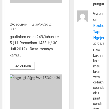
pungutan
Muslim Rohingya, Ariel, dan
Gwenny
Media Massa
on
OSOLIHIN
30/07/2012
Bestie
0
Tapi
gaulislam edisi 249/tahun ke-
Ngejerum
5 (11 Ramadhan 1433 H/ 30
30/03/202
Juli 2012) Rasa-rasanya
Halo
kamu...
kak, ini
kalo
READ MORE
mau
bikin
versi
cetaknya
seandain
aku
print
sendiri