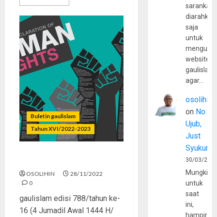
sarankan,
diarahkan
saja
untuk
mengunju
website
gaulislam
agar…
osolihin
on
No
Buletin gaulislam
Ujub,
Tahun XVI/2022-2023
Just
Syukur
HAM Melanggar HAM
30/03/202
Mungkin
OSOLIHIN
28/11/2022
0
untuk
saat
gaulislam edisi 788/tahun ke-
ini,
16 (4 Jumadil Awal 1444 H/
hampir