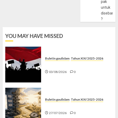
pak
untuk
disebarlu
?
YOU MAY HAVE MISSED
Buletin gaulislam
Tahun XIX/2025-2026
Saat Politik Cuma Gimmick
03/08/2026
0
Buletin gaulislam
Tahun XIX/2025-2026
Saatnya Stop “Find Yourself”
27/07/2026
0