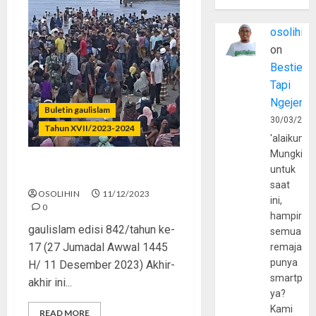
osolihin
on
Bestie
Tapi
Ngejerum
Buletin gaulislam
30/03/202
Tahun XVII/2023-2024
'alaikumu
Mungkin
untuk
Muslim Benci Muslim?
saat
OSOLIHIN
11/12/2023
ini,
0
hampir
gaulislam edisi 842/tahun ke-
semua
17 (27 Jumadal Awwal 1445
remaja
punya
H/ 11 Desember 2023) Akhir-
smartpho
akhir ini...
ya?
Kami
READ MORE