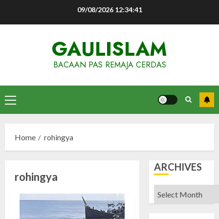
Skip
09/08/2026
12:34:42
to
content
GAULISLAM
BACAAN PAS REMAJA CERDAS
Primary
Menu
Home
rohingya
ARCHIVES
rohingya
Archives