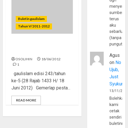
dgn
menyerta
sumber
Buletin gaulislam
terus
aku
Tahun V/2011-2012
sebarluas
(tanpa
pungutan
Euro 2012, Suriah, dan
Rohingya
Agus
OSOLIHIN
18/06/2012
on
No
1
Ujub,
gaulislam edisi 243/tahun
Just
ke-5 (28 Rajab 1433 H/ 18
Syukur
Juni 2012) Gemerlap pesta...
13/11/202
Bolehkah
READ MORE
kami
cetak
sendiri
buletinny