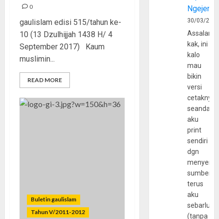
0
Ngejerum
30/03/202
gaulislam edisi 515/tahun ke-
Assalamu
10 (13 Dzulhijjah 1438 H/ 4
kak, ini
September 2017) Kaum
kalo
muslimin...
mau
bikin
READ MORE
versi
cetaknya
seandain
aku
print
sendiri
dgn
menyerta
sumber
terus
aku
Buletin gaulislam
sebarluas
Tahun V/2011-2012
(tanpa