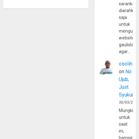
sarankan,
diarahkan
saja
untuk
mengunju
website
gaulislam
agar…
osolihin
on
No
Ujub,
Just
Syukur
30/03/202
Mungkin
untuk
saat
ini,
hampir