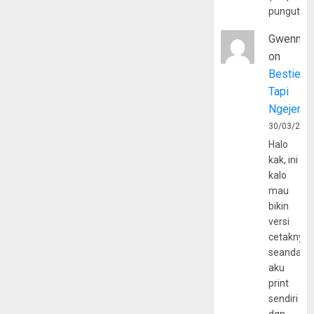
pungutan
Gwenny
on
Bestie
Tapi
Ngejerum
30/03/202
Halo
kak, ini
kalo
mau
bikin
versi
cetaknya
seandain
aku
print
sendiri