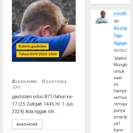
osolihin
on
Bestie
Tapi
Ngejerum
Buletin gaulislam
30/03/202
Tahun XVII/2023-2024
'alaikumu
Mungkin
untuk
Remaja Baper dan Labil
saat
LEILA AMRA
01/07/2024
ini,
0
hampir
gaulislam edisi 871/tahun ke-
semua
17 (25 Zulhijah 1445 H/ 1 Juli
remaja
punya
2024) Ada nggak nih...
smartpho
ya?
READ MORE
Kami