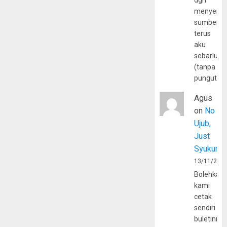
dgn
menyerta
sumber
terus
aku
sebarluas
(tanpa
pungutan
Agus
on
No
Ujub,
Just
Syukur
13/11/202
Bolehkah
kami
cetak
sendiri
buletinny