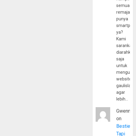
semua
remaja
punya
smartpho
ya?
Kami
sarankan,
diarahkan
saja
untuk
mengunju
website
gaulislam
agar
lebih…
Gwenny
on
Bestie
Tapi