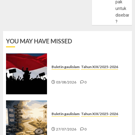
pak
untuk
disebarlu
?
YOU MAY HAVE MISSED
Buletin gaulislam
Tahun XIX/2025-2026
Saat Politik Cuma Gimmick
03/08/2026
0
Buletin gaulislam
Tahun XIX/2025-2026
Saatnya Stop “Find Yourself”
27/07/2026
0