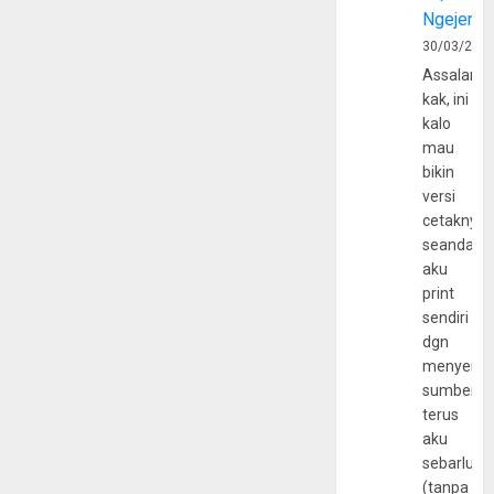
Ngejerum
30/03/202
Assalamu
kak, ini
kalo
mau
bikin
versi
cetaknya
seandain
aku
print
sendiri
dgn
menyerta
sumber
terus
aku
sebarluas
(tanpa