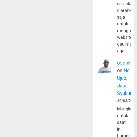
sarankan,
diarahkan
saja
untuk
mengunju
website
gaulislam
agar…
osolihin
on
No
Ujub,
Just
Syukur
30/03/202
Mungkin
untuk
saat
ini,
hampir