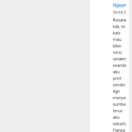
Ngejerum
30/03/202
Assalamu
kak, ini
kalo
mau
bikin
versi
cetaknya
seandain
aku
print
sendiri
dgn
menyerta
sumber
terus
aku
sebarluas
(tanpa