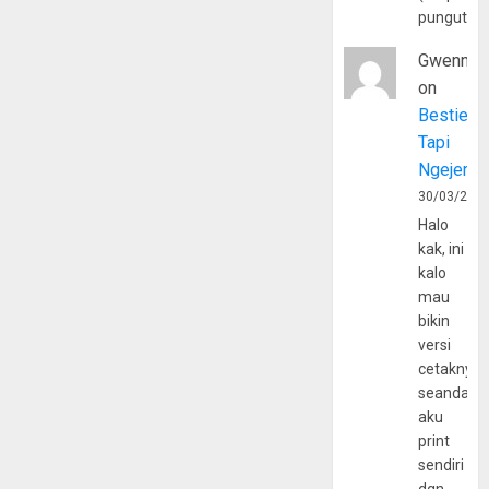
pungutan
Gwenny
on
Bestie
Tapi
Ngejerum
30/03/202
Halo
kak, ini
kalo
mau
bikin
versi
cetaknya
seandain
aku
print
sendiri