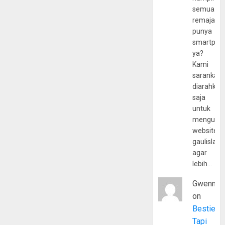
semua
remaja
punya
smartpho
ya?
Kami
sarankan,
diarahkan
saja
untuk
mengunju
website
gaulislam
agar
lebih…
Gwenny
on
Bestie
Tapi