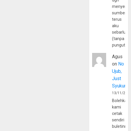
dgn
menyerta
sumber
terus
aku
sebarluas
(tanpa
pungutan
Agus
on
No
Ujub,
Just
Syukur
13/11/202
Bolehkah
kami
cetak
sendiri
buletinny