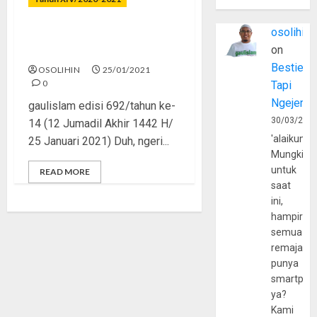
osolihin
Antara Ujian, Azab, dan
on
Istidraj
Bestie
OSOLIHIN
25/01/2021
0
Tapi
Ngejerum
gaulislam edisi 692/tahun ke-
30/03/202
14 (12 Jumadil Akhir 1442 H/
'alaikumu
25 Januari 2021) Duh, ngeri...
Mungkin
untuk
READ MORE
saat
ini,
hampir
semua
remaja
punya
smartpho
ya?
Kami