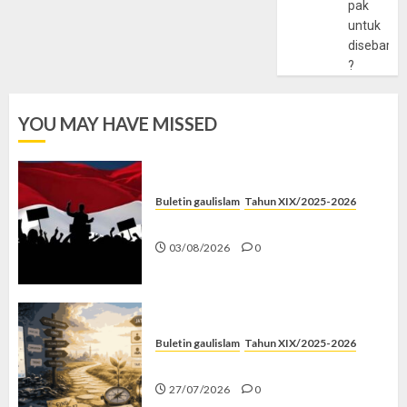
pak
untuk
disebarlu
?
YOU MAY HAVE MISSED
Buletin gaulislam
Tahun XIX/2025-2026
Saat Politik Cuma Gimmick
03/08/2026
0
Buletin gaulislam
Tahun XIX/2025-2026
Saatnya Stop “Find Yourself”
27/07/2026
0