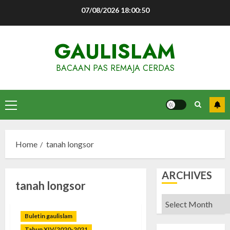
Skip
07/08/2026
18:00:51
to
content
GAULISLAM
BACAAN PAS REMAJA CERDAS
Primary
Menu
Home
tanah longsor
ARCHIVES
tanah longsor
Archives
Buletin gaulislam
Tahun XIV/2020-2021